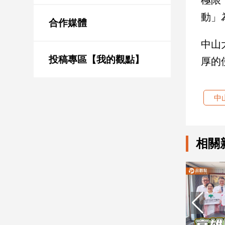
新
動」
冠
合作媒體
病
毒
中山
專
區
投稿專區【我的觀點】
厚的
南
中
台
灣
觀
相關
點
南
台
灣
觀
點