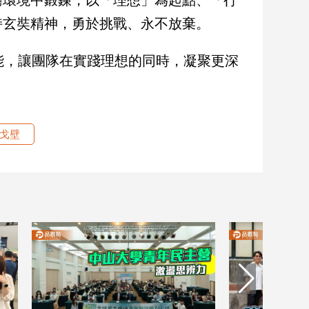
持玄奘精神，勇於挑戰、永不放棄。
能，讓團隊在實踐理想的同時，凝聚更深
戈壁