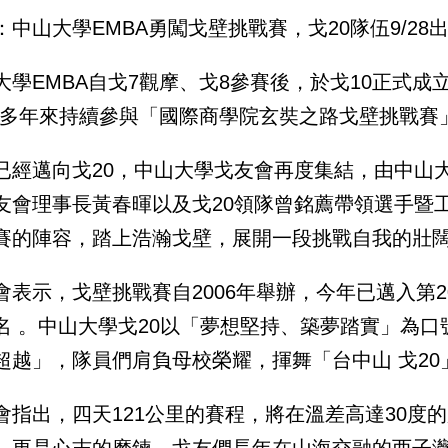
：中山大學EMBA勇闖戈壁挑戰賽，戈20隊伍9/2
大學EMBA自戈7觀摩、戈8參賽後，於戈10正式成
，多年來持續參與「國際商學院玄奘之路戈壁挑戰賽
已經邁向戈20，中山大學戈友會再度集結，由中山
友會理事長黃春暉以及戈20領隊曾銘薦帶領選手暨
賽的陣容，踏上浩瀚戈壁，展開一段挑戰自我的壯
會表示，戈壁挑戰賽自2006年舉辦，今年已邁入第20
名 。中山大學戈20以「夢想堅持、築夢踏實」為口
超越」，隊員們肩負母校榮耀，揮舞「台中山 戈2
會指出，四天121公里的賽程，將在溫差高達30度
，更是心志的磨鍊。戈友們長年在山海交融的西子