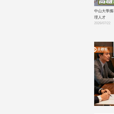
第二春
中山大學攜手阮綜合 共育新世代智慧護
中山大學領
娛
理人才
亞洲生技
樂
2026/07/22
2026/07/17
娛
樂
星
聞
流
行/
時
尚
追
星
生
活