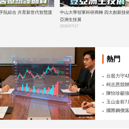
軍科研商轉 四大創新技術登
中山大學青年民主營登場 跨域對
展
養公共參與與思辨力
2026/07/16
熱門
陳怡珍籲強
國際鋼價落