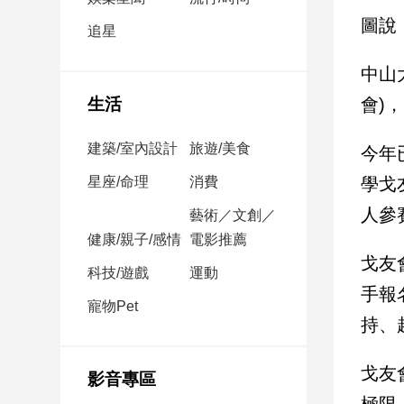
民
圖說
調
追星
國
中山
會
焦
會)
生活
點
建築/室內設計
旅遊/美食
今年
觀
學戈
星座/命理
消費
點
人參
藝術／文創／
健康/親子/感情
電影推薦
兩
戈友
岸/
科技/遊戲
運動
國
手報
際
寵物Pet
持、
社
會/
地
戈友
影音專區
方
極限