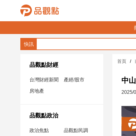
品
觀
點
財
首頁
經
品觀點財經
台
中山
台灣財經新聞
產經/股市
灣
財
房地產
2025/0
經
新
聞
品觀點政治
產
經/
政治焦點
品觀點民調
股