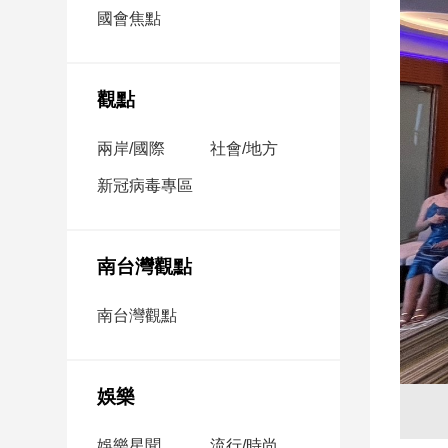
市
國會焦點
房
地
產
觀點
兩岸/國際
社會/地方
品
觀
新冠病毒專區
點
政
治
南台灣觀點
政
南台灣觀點
治
焦
點
娛樂
品
觀
點
娛樂星聞
流行/時尚