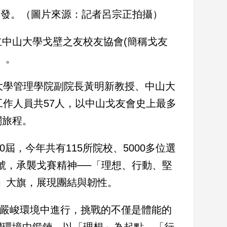
8出發。（圖片來源：記者呂宗正拍攝）
立中山大學戈壁之友校友協會(簡稱戈友
」。
大學管理學院副院長黃明新教授、中山大
工作人員共57人，以中山戈友會史上最多
闊旅程。
屆，今年共有115所院校、5000多位選
號，承襲戈賽精神──「理想、行動、堅
0」大旗，展現團結與韌性。
的嚴峻環境中進行，挑戰的不僅是體能的
灣環境中鍛鍊，以「理想」為起點、「行