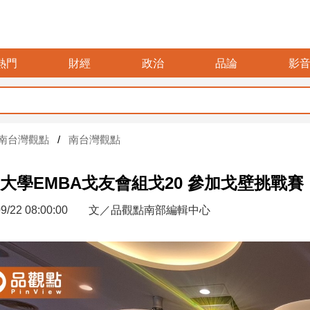
熱門
財經
政治
品論
影
南台灣觀點
南台灣觀點
大學EMBA戈友會組戈20 參加戈壁挑戰賽
9/22 08:00:00
文／品觀點南部編輯中心