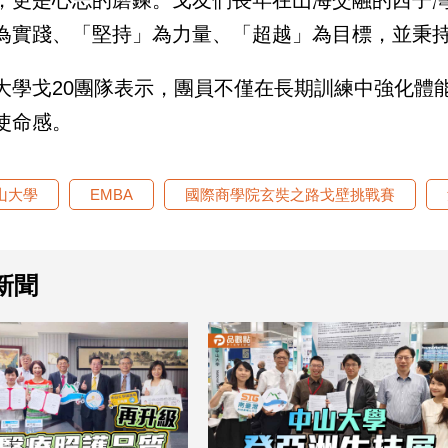
為實踐、「堅持」為力量、「超越」為目標，並秉
大學戈20團隊表示，團員不僅在長期訓練中強化體
使命感。
山大學
EMBA
國際商學院玄奘之路戈壁挑戰賽
新聞