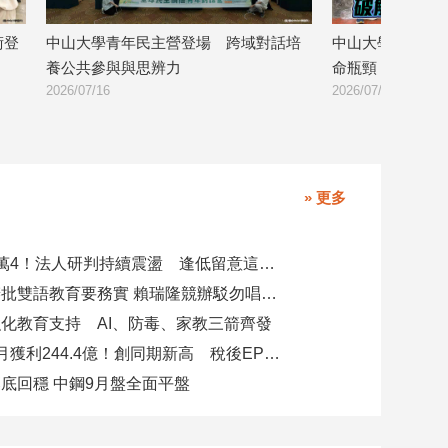
話培
中山大學研發新技術 突破鋰硫電池壽
中山大學攜手奇
命瓶頸
智慧醫療與臨床
2026/07/03
2026/06/23
» 更多
台股力守4萬4！法人研判持續震盪 逢低留意這些族群
柯志恩競辦批雙語教育要務實 賴瑞隆競辦駁勿唱衰高雄
化教育支持 AI、防毒、家教三箭齊發
玉山金前7月獲利244.4億！創同期新高 稅後EPS自結1.51元
底回穩 中鋼9月盤全面平盤