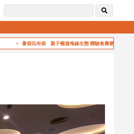
音
暑假玩布袋 親子暢遊海線生態 體驗食農樂趣