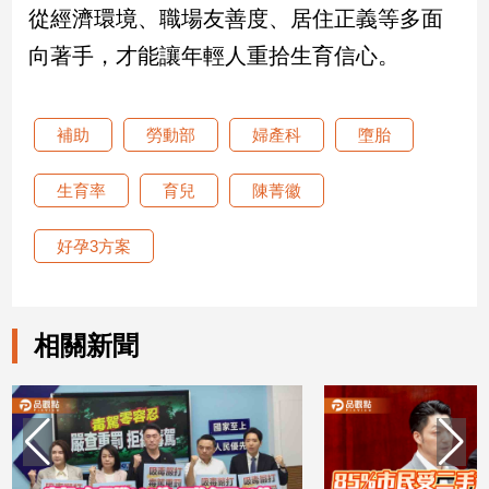
從經濟環境、職場友善度、居住正義等多面
建
築/
向著手，才能讓年輕人重拾生育信心。
室
內
設
補助
勞動部
婦產科
墮胎
計
旅
生育率
育兒
陳菁徽
遊/
美
好孕3方案
食
星
座/
命
相關新聞
理
消
費
健
康/
親