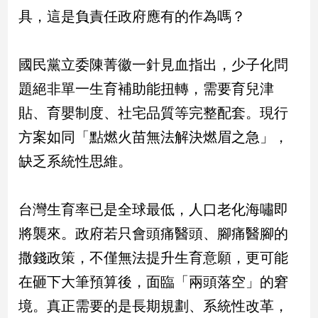
具，這是負責任政府應有的作為嗎？
娛
樂
國民黨立委陳菁徽一針見血指出，少子化問
娛
題絕非單一生育補助能扭轉，需要育兒津
樂
貼、育嬰制度、社宅品質等完整配套。現行
星
聞
方案如同「點燃火苗無法解決燃眉之急」，
流
缺乏系統性思維。
行/
時
尚
台灣生育率已是全球最低，人口老化海嘯即
追
將襲來。政府若只會頭痛醫頭、腳痛醫腳的
星
撒錢政策，不僅無法提升生育意願，更可能
在砸下大筆預算後，面臨「兩頭落空」的窘
生
境。真正需要的是長期規劃、系統性改革，
活