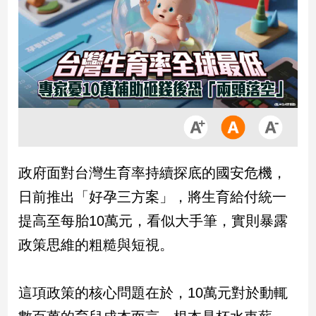
市
房
地
產
品
觀
點
政
政府面對台灣生育率持續探底的國安危機，
治
日前推出「好孕三方案」，將生育給付統一
政
提高至每胎10萬元，看似大手筆，實則暴露
治
政策思維的粗糙與短視。
焦
點
品
這項政策的核心問題在於，10萬元對於動輒
觀
點