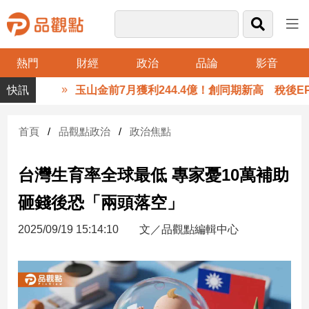
熱門
財經
政治
品論
影音
品
玉山金前7月獲利244.4億！創同期新高 稅後EPS自
觀
點
財
首頁
品觀點政治
政治焦點
經
台灣生育率全球最低 專家憂10萬補助
台
灣
砸錢後恐「兩頭落空」
財
經
2025/09/19 15:14:10
文／品觀點編輯中心
新
聞
產
經/
股