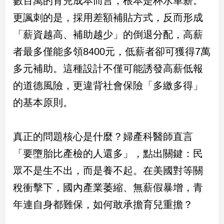
數百萬的育兒成本而言，根本是杯水車薪。
民
更諷刺的是，採用差額補貼方式，反而形成
調
國
「薪資越高、補助越少」的倒退分配，高薪
會
者最多僅能多領8400元，低薪者卻可獲得7萬
焦
點
多元補助。這種設計不僅可能誘發高薪低報
的道德風險，更違背社會保險「多繳多得」
觀
的基本原則。
點
真正的問題核心是什麼？婦產科醫師直言
兩
岸/
「要墮胎比產檢的人還多」，點出關鍵：民
國
際
眾不是生不出，而是養不起。在美國對等關
社
稅衝擊下，國內產業萎縮、無薪假暴增，青
會/
年連自身都難保，如何敢承擔育兒重擔？
地
方