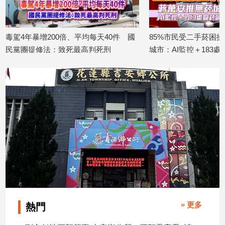
子/
感
情
毒駕4年暴增200倍、平均每天40件 國
85%市民受二手菸困
藝
民黨團提修法：致死最高判死刑
城市：AI監控＋183
術
2026/05/27
2026/05/22
／
文
創
／
電
影
推
薦
科
技/
遊
戲
運
» 更多
熱門
動