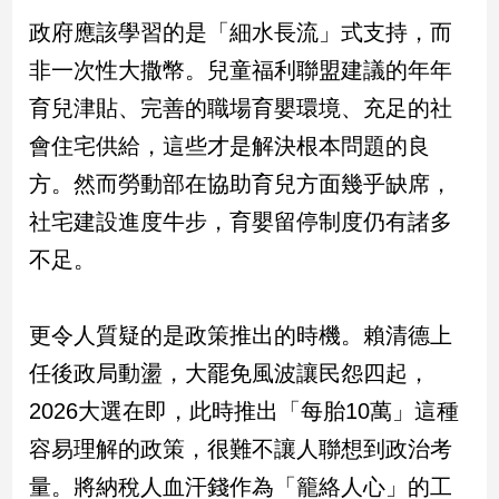
新
政府應該學習的是「細水長流」式支持，而
冠
病
非一次性大撒幣。兒童福利聯盟建議的年年
毒
育兒津貼、完善的職場育嬰環境、充足的社
專
區
會住宅供給，這些才是解決根本問題的良
方。然而勞動部在協助育兒方面幾乎缺席，
南
社宅建設進度牛步，育嬰留停制度仍有諸多
台
不足。
灣
觀
點
更令人質疑的是政策推出的時機。賴清德上
任後政局動盪，大罷免風波讓民怨四起，
南
台
2026大選在即，此時推出「每胎10萬」這種
灣
容易理解的政策，很難不讓人聯想到政治考
觀
點
量。將納稅人血汗錢作為「籠絡人心」的工