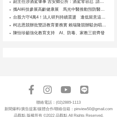
副主任涉酒駕肇事 吉安鄉公所：酒駕零容忍 請辭獲准
寵
物
攜AI科技參展高齡健康展 馬光中醫推動預防醫學迎接長壽新經濟
Pet
台股力守4萬4！法人研判持續震盪 逢低留意這些族群
柯志恩競辦批雙語教育要務實 賴瑞隆競辦駁勿唱衰高雄
影
陳怡珍籲強化教育支持 AI、防毒、家教三箭齊發
音
專
區
合
作
媒
體
聯絡電話：(02)2889-1113
投
新聞爆料/廣告提案/媒體合作/聯絡信箱：pinview50@gmail.com
稿
品觀點 版權所有 ©2022 品觀點 All Rights Reserved.