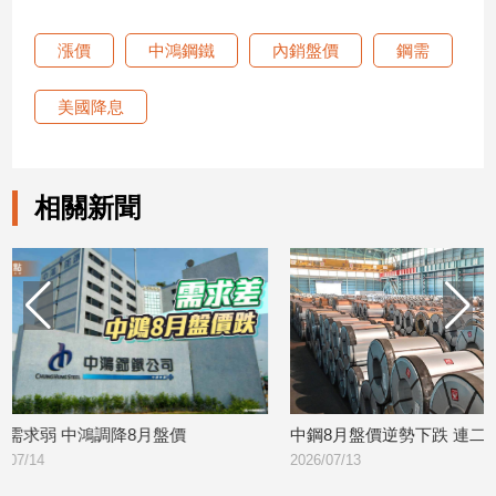
建
漲價
中鴻鋼鐵
內銷盤價
鋼需
築/
室
內
美國降息
設
計
旅
相關新聞
遊/
美
食
星
座/
命
理
消
費
中鋼8月盤價逆勢下跌 連二個月走跌
美國利率連4凍
健
2026/07/13
升息 新主席
康/
2026/06/18
親