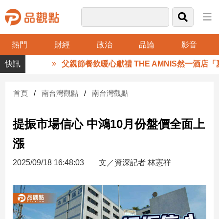
熱門
財經
政治
品論
影音
品
父親節餐飲暖心獻禮 THE AMNIS然一酒店「夏
觀
點
財
首頁
南台灣觀點
南台灣觀點
經
提振市場信心 中鴻10月份盤價全面上
台
灣
漲
財
經
2025/09/18 16:48:03
文／資深記者 林憲祥
新
聞
產
經/
股