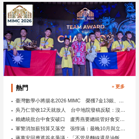
子/
感
情
藝
術
／
文
創
／
電
影
推
» 更多
薦
熱門
科
臺灣數學小將揚名2026 MIMC​ 榮獲7金13銀、13銅1佳作
技/
遊
吳乃仁管收12天就放人 台中地院發稿反駁：沒有司法雙標
戲
賴總統批台中食安破口 盧秀燕要總統管好食安 蔣萬安搬2014「食安即國安」打臉
運
軍警消加薪預算又落空 張惇涵：最晚10月與立法院溝通
動
蔣萬安回應遮簽名爭議：「不管是麵線還是油飯，我都很喜歡」