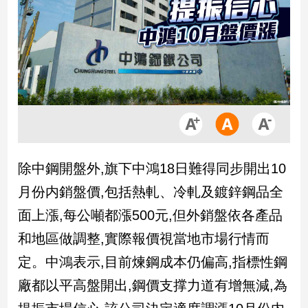
市
房
地
產
品
觀
點
政
除中鋼開盤外,旗下中鴻18日難得同步開出10
治
月份内銷盤價,包括熱軋、冷軋及鍍鋅鋼品全
政
面上漲,每公噸都漲500元,但外銷盤依各產品
治
和地區做調整,實際報價視當地市場行情而
焦
點
定。中鴻表示,目前煉鋼成本仍偏高,指標性鋼
品
廠都以平高盤開出,鋼價支撑力道有增無減,為
觀
點