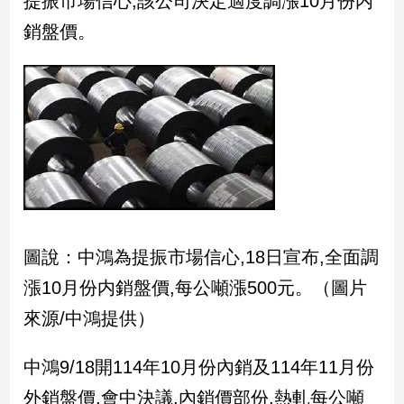
提振市場信心,該公司決定適度調漲10月份内
民
銷盤價。
調
國
會
焦
點
觀
點
兩
圖說：中鴻為提振市場信心,18日宣布,全面調
岸/
國
漲10月份内銷盤價,每公噸漲500元。（圖片
際
來源/中鴻提供）
社
會/
中鴻9/18開114年10月份內銷及114年11月份
地
方
外銷盤價,會中決議,內銷價部份,熱軋每公噸