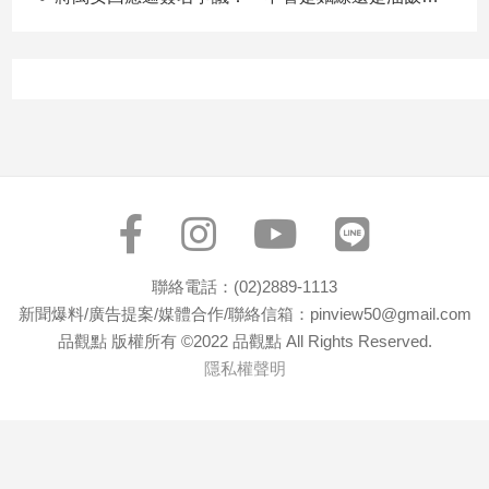
寵
物
Pet
影
音
專
區
聯絡電話：(02)2889-1113
合
新聞爆料/廣告提案/媒體合作/聯絡信箱：pinview50@gmail.com
作
品觀點 版權所有 ©2022 品觀點 All Rights Reserved.
媒
隱私權聲明
體
投
稿