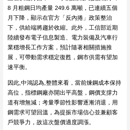
8 月粗鋼日均產量 249.6 萬噸，已連續五個
娛
月下降，顯示在官方「反內捲」政策整治
樂
下，供給端將趨於收縮。此外，工信部近期
娛
陸續發布電子信息製造、電力裝備及汽車行
樂
業穩增長工作方案，預計隨著相關措施推
星
聞
展，可帶動需求穩定復甦，鋼市供需有望加
流
速平衡。
行/
時
尚
因此,中鴻認為,整體來看，當前煉鋼成本保持
追
高位，指標鋼廠亦開出平高盤，鋼價支撐力
星
道有增無減；考量季節性影響逐漸消退，用
鋼需求可望回溫，為提振市場信心並兼顧客
生
戶競爭力，故這次盤價適度調漲。
活