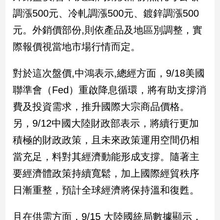
新
調漲500元、冷軋調漲500元、鍍鋅調漲500
冠
病
元。外銷價部份,則依產品及地區別調整，實
毒
際報價視當地市場行情而定。
專
區
對於這次盤價,中鴻表示,總經方面，9/18美國
聯準會（Fed）重啟降息循環，將有助支撐消
南
費及投資需求，推升國際大宗商品價格。
台
灣
另，9/12中國大陸財政部表示，將續行更加
觀
積極的財政政策，且未來政策運用空間仍相
點
當充足，料對其經濟動能形成支撐。隨著主
南
要經濟體政策持續寬鬆，加上國際經貿秩序
台
灣
日漸重整，預計全球經濟將保持溫和復甦。
觀
點
且在供需方面，9/15 大陸國統局數據顯示，