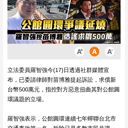
市
房
地
產
品
觀
點
政
立法委員羅智強今(17)日透過社群媒體宣
治
布，已委請律師對苗博雅提起訴訟，求償新
政
台幣500萬元，指控對方惡意扭曲其對公館圓
治
環議題的立場。
焦
點
品
羅智強表示，公館圓環連續七年蟬聯台北市
觀
點