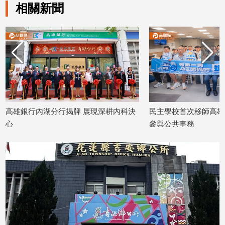
相關新聞
娛
樂
娛
樂
星
聞
流
高雄銀行內湖分行揭牌 展現深耕內科決
民主學校首次移師高雄
行/
心
參與公共事務
時
2026/07/06
2026/07/04
尚
追
星
生
活