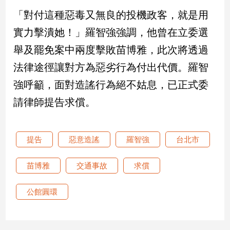
新
「對付這種惡毒又無良的投機政客，就是用
冠
病
實力擊潰她！」羅智強強調，他曾在立委選
毒
舉及罷免案中兩度擊敗苗博雅，此次將透過
專
區
法律途徑讓對方為惡劣行為付出代價。羅智
強呼籲，面對造謠行為絕不姑息，已正式委
南
請律師提告求償。
台
灣
觀
提告
惡意造謠
羅智強
台北市
點
苗博雅
交通事故
求償
南
台
公館圓環
灣
觀
點