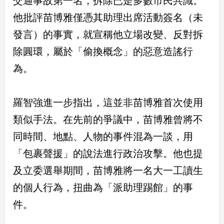
交通事故第一名，拆除已是多數市民共識。
民
他批評苗博雅僅憑其助理出席活動簽名（未
調
國
發言）的事實，就宣稱他立場改變、反對拆
會
除圓環，屬於「偷換概念」的惡意造謠行
焦
點
為。
觀
羅智強進一步指出，這並非苗博雅首次使用
點
類似手法。在先前的爭議中，苗博雅曾將不
同時間、地點、人物的事件混為一談，用
兩
岸/
「包裹聲援」的說法進行政治攻擊。他也提
國
際
及立委選舉期間，苗博雅將一名大一工讀生
社
的個人行為，扭曲為「派助理踢館」的事
會/
件。
地
方