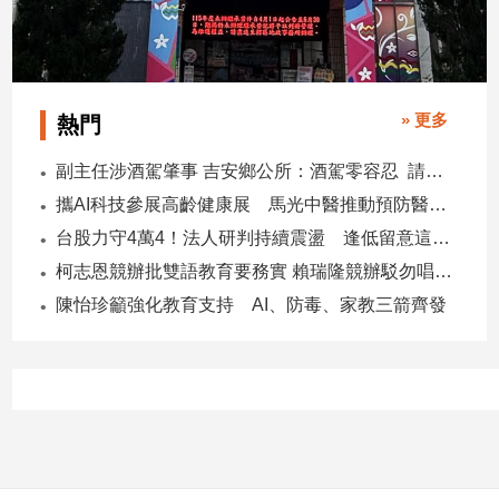
建
築/
室
內
» 更多
熱門
設
計
副主任涉酒駕肇事 吉安鄉公所：酒駕零容忍 請辭獲准
旅
攜AI科技參展高齡健康展 馬光中醫推動預防醫學迎接長壽新經濟
遊/
美
台股力守4萬4！法人研判持續震盪 逢低留意這些族群
食
柯志恩競辦批雙語教育要務實 賴瑞隆競辦駁勿唱衰高雄
星
陳怡珍籲強化教育支持 AI、防毒、家教三箭齊發
座/
命
理
消
費
健
康/
親