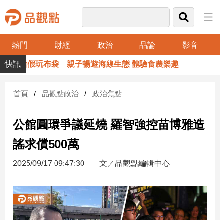
熱門
財經
政治
品論
影音
品
暑假玩布袋 親子暢遊海線生態 體驗食農樂趣
觀
點
財
首頁
品觀點政治
政治焦點
經
公館圓環爭議延燒 羅智強控苗博雅造
台
灣
謠求償500萬
財
經
2025/09/17 09:47:30
文／品觀點編輯中心
新
聞
產
經/
股