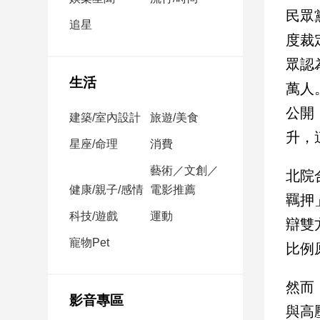
民
民眾
調
追星
度裁
國
會
眾認
焦
生活
萬人
點
公開
建築/室內設計
旅遊/美食
升，
觀
星座/命理
消費
點
藝術／文創／
北院
健康/親子/感情
電影推薦
兩
羈押
岸/
科技/遊戲
運動
辯雙
國
際
寵物Pet
比例
社
會/
然而
地
影音專區
方
與高