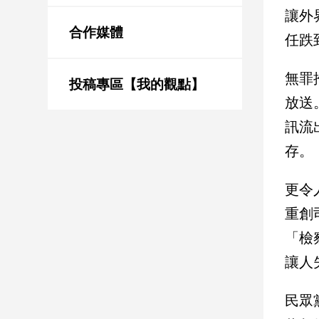
新
讓外
冠
合作媒體
任跌
病
毒
專
無罪
區
投稿專區【我的觀點】
放送
訊流
南
存。
台
灣
更令
觀
點
重創
「檢
南
台
讓人
灣
觀
民眾
點