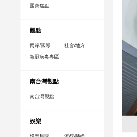
市
國會焦點
房
地
產
觀點
兩岸/國際
社會/地方
品
觀
新冠病毒專區
點
政
治
南台灣觀點
政
南台灣觀點
治
焦
點
娛樂
品
觀
點
娛樂星聞
流行/時尚