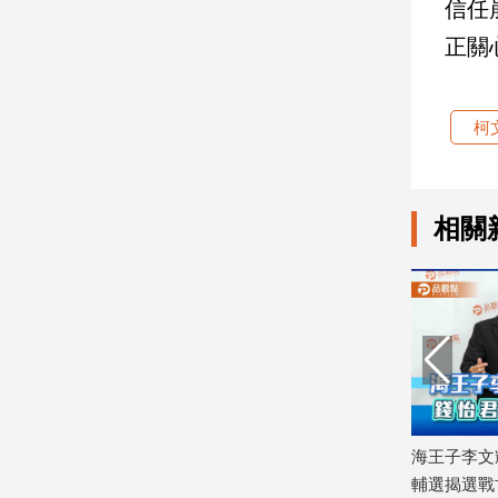
信任
正關
娛
樂
柯
娛
樂
星
聞
相關
流
行/
時
尚
追
星
生
、個資雙罪
2000萬交保遭撤銷！中聯油品含致癌物
海王子李文
活
超標案 中檢抗告成功
輔選揭選戰