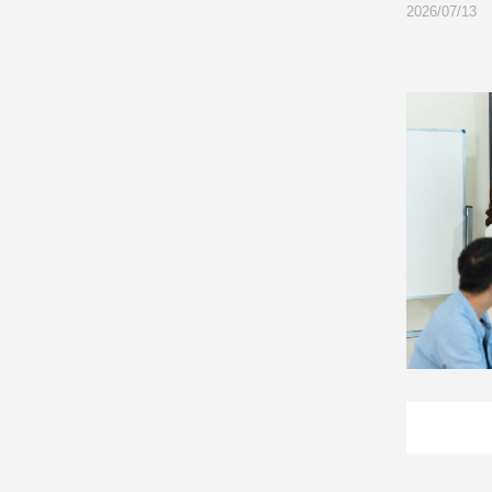
2026/07/16
2026/07/13
建
築/
室
內
設
計
旅
遊/
美
食
星
座/
命
理
消
費
健
康/
親