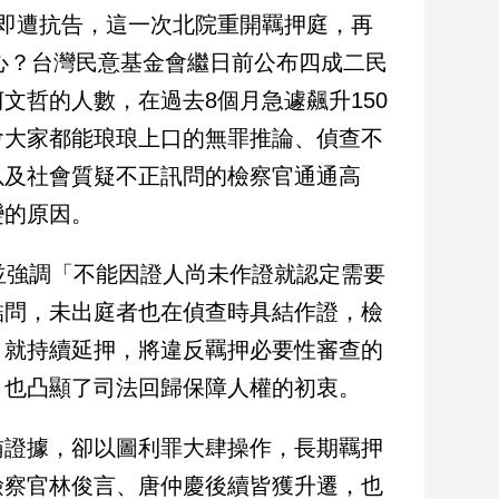
即遭抗告，這一次北院重開羈押庭，再
信心？台灣民意基金會繼日前公布四成二民
文哲的人數，在過去8個月急遽飆升150
會大家都能琅琅上口的無罪推論、偵查不
以及社會質疑不正訊問的檢察官通通高
變的原因。
並強調「不能因證人尚未作證就認定需要
詰問，未出庭者也在偵查時具結作證，檢
」就持續延押，將違反羈押必要性審查的
，也凸顯了司法回歸保障人權的初衷。
賄證據，卻以圖利罪大肆操作，長期羈押
檢察官林俊言、唐仲慶後續皆獲升遷，也