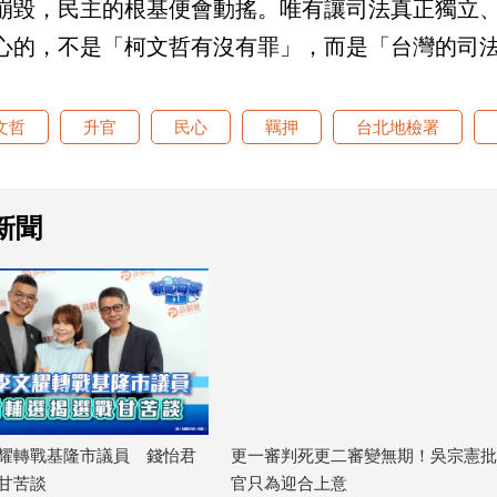
崩毀，民主的根基便會動搖。唯有讓司法真正獨立
心的，不是「柯文哲有沒有罪」，而是「台灣的司
文哲
升官
民心
羈押
台北地檢署
新聞
耀轉戰基隆市議員 錢怡君
更一審判死更二審變無期！吳宗憲批
甘苦談
官只為迎合上意