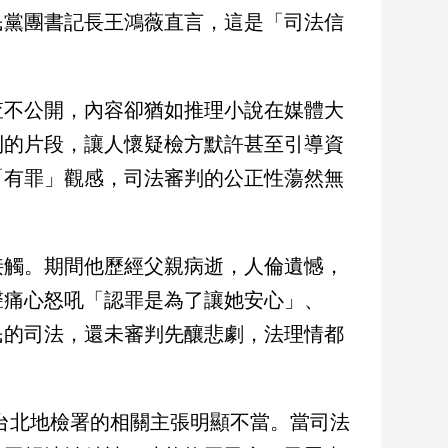
民黨團書記長王鴻薇直言，這是「司法信
查不公開，內容卻猶如推理小說在媒體大
利的片段，讓人懷疑檢方默許甚至引導資
「有罪」觀感，司法審判的公正性蕩然無
接觸。期間他歷經父親病逝，人倫遺憾，
聲痛心怒吼「認罪是為了讓她安心」、
民的司法，還未審判先釀悲劇，法理情都
台北地檢署的相關主張明顯不當。當司法