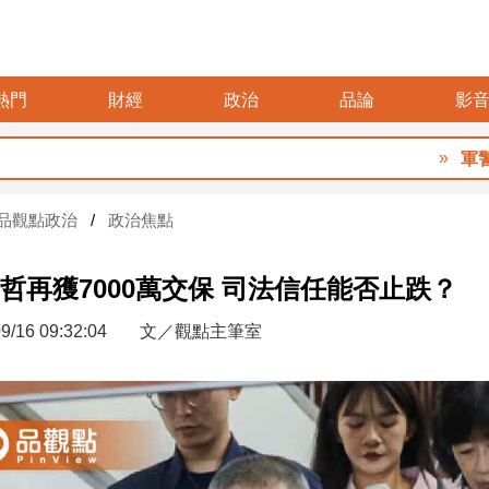
熱門
財經
政治
品論
影
軍警消加
品觀點政治
政治焦點
哲再獲7000萬交保 司法信任能否止跌？
9/16 09:32:04
文／觀點主筆室