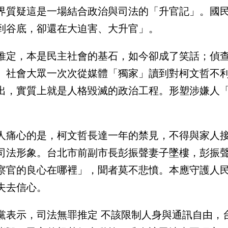
界質疑這是一場結合政治與司法的「升官記」。國
到谷底，卻還在大迫害、大升官」。
推定，本是民主社會的基石，如今卻成了笑話；偵
。社會大眾一次次從媒體「獨家」讀到對柯文哲不
出，實質上就是人格毀滅的政治工程。形塑涉嫌人
人痛心的是，柯文哲長達一年的禁見，不得與家人
司法形象。台北市前副市長彭振聲妻子墜樓，彭振
察官的良心在哪裡」，聞者莫不悲憤。本應守護人
失去信心。
黨表示，司法無罪推定 不該限制人身與通訊自由，