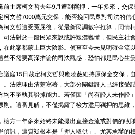
黨前主席柯文哲去年9月遭到羈押，一年多來，交保
定柯文哲7000萬元交保，能否挽回民眾對司法的
為柯文哲遭受冤屈後，從最新民調數字推算，同情柯
。司法對於一般民眾來說或許艱澀難懂，但民主社
，在此案都蒙上巨大陰影。偵查至今未見明確金流
這些不需要高深推論的司法觀感，恐怕都是民心生
合議庭15日裁定柯文哲與應曉薇維持原保金交保，
」。法院理由清楚寫著，大部分關鍵證人已經接受
方均不爭執其證據能力。若僅因「尚有證人未作證
原則。這番見解，不僅揭露了檢方濫用羈押的思維
，檢方一年多來始終未能提出直接金流或對價的收
壓偵訊，遭質疑根本是「押人取供」。尤其承辦的