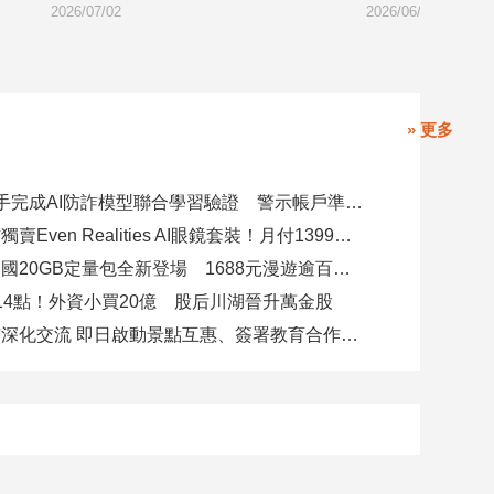
2026/07/02
2026/06/30
» 更多
8大銀行攜手完成AI防詐模型聯合學習驗證 警示帳戶準確度提升2倍
台灣大電信獨賣Even Realities AI眼鏡套裝！月付1399元 專案價3990
遠傳跨洲多國20GB定量包全新登場 1688元漫遊逾百國家！
14點！外資小買20億 股后川湖晉升萬金股
高雄陸奧市深化交流 即日啟動景點互惠、簽署教育合作MOU