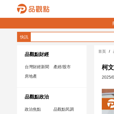
品
觀
點
財
首頁
經
品觀點財經
台
柯文
台灣財經新聞
產經/股市
灣
財
房地產
2025/0
經
新
聞
品觀點政治
產
經/
政治焦點
品觀點民調
股