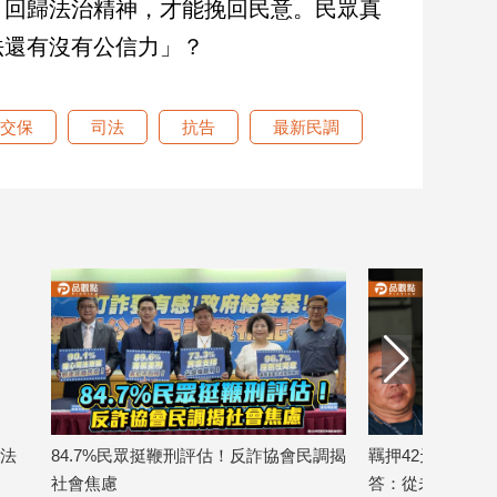
、回歸法治精神，才能挽回民意。民眾真
法還有沒有公信力」？
交保
司法
抗告
最新民調
法
84.7%民眾挺鞭刑評估！反詐協會民調揭
羈押42天！孫安
社會焦慮
答：從未傷過任