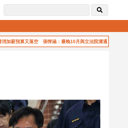
音
薪預算又落空 張惇涵：最晚10月與立法院溝通