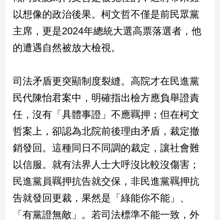
新
以想像的政治後果。柯文哲不僅是前民眾黨
冠
病
主席，更是2024年總統大選高票落選者，他
毒
的遭遇自然被放大檢視。
專
區
司法矛盾更突顯制度裂縫。高院才在民進黨
南
民代陳怡君案中，明確指出檢方應負舉證責
台
任，沒有「具體事證」不應羈押；但在柯文
灣
哲案上，卻認為北院前後理由矛盾，裁定撤
觀
點
銷發回。這種同日不同調的裁定，讓社會難
以信服。就有法界人士大呼沒比較沒傷害；
南
台
民進黨員羈押抗告就交保，非民進黨羈押抗
灣
告就發回更裁，果然是「綠能你不能」、
觀
點
「有黨證無敵」。若司法標準不能一致，外