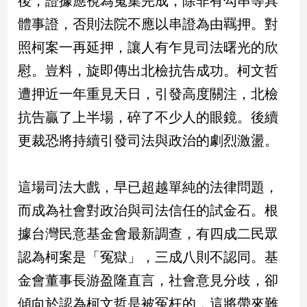
後，證據應視為蒐集完成，除非有勾串等具
民
體事證，否則法院不應以串證為由羈押。對
調
國
照柯案一再延押，讓人有乍見司法曙光的欣
會
慰。豈料，旋即傳出北檢抗告成功。柯文哲
焦
點
遭押近一年重見天日，引發高度關注，北檢
抗告贏了上半場，碎了不少人的眼鏡。後續
觀
更裁恐將持續引發司法與政治的劇烈激盪。
點
這場司法大戲，早已超越單純的法律問題，
兩
岸/
而成為社會對政治與司法信任的試金石。根
國
際
據台灣民意基金會最新調查，有四成二民眾
社
認為柯案是「冤獄」，三成八則不認同。基
會/
金會董事長游盈隆直言，社會意見分歧，卻
地
方
傾向於認為柯文哲是被冤枉的，這將帶來難