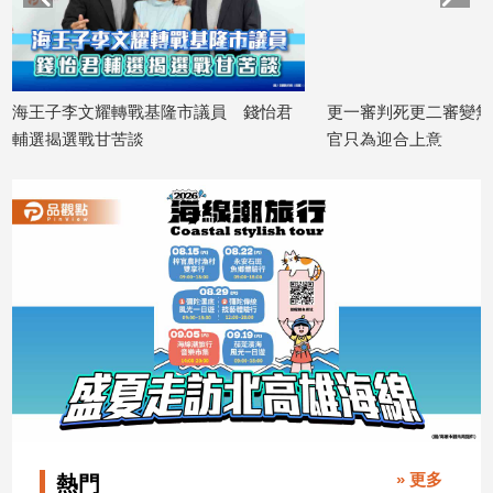
寵
物
Pet
員 錢怡君
更一審判死更二審變無期！吳宗憲批法
84.7
影
官只為迎合上意
社會焦
音
2026/07/06
2026/07/0
專
區
合
作
媒
體
投
» 更多
熱門
稿