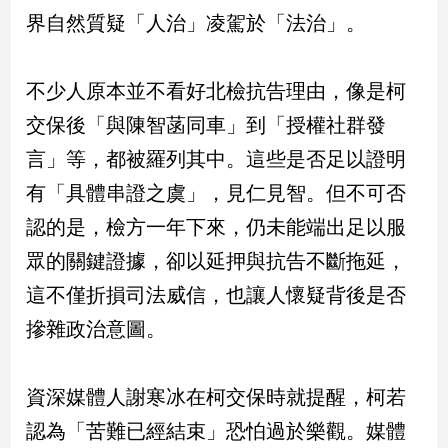
界自然質疑「人治」凌駕於「法治」。
娛
樂
不少人原本並不看好北檢抗告理由，像是柯
娛
交保後「與陳智菡同車」到「授權社群發
樂
言」等，都被羅列其中。這些是否足以證明
星
聞
有「具體串證之虞」，見仁見智。但不可否
流
認的是，檢方一年下來，仍未能端出足以服
行/
時
眾的關鍵證據，卻以延押與抗告不斷拖延，
尚
這不僅折損司法威信，也讓人懷疑背後是否
追
摻雜政治意圖。
星
資深媒體人謝寒冰在柯交保時就提醒，柯若
生
認為「苦難已經結束」恐怕過於樂觀。媒體
活