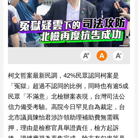
市
房
地
產
品
觀
點
政
柯文哲案最新民調，42%民眾認同柯案是
治
「冤獄」超過不認同的比例，同時也有逾5成
政
民眾「不滿意」北檢辦案表現，台灣司法公
治
信力備受考驗。高院今日罕見自為裁定，台
焦
點
北市議員陳怡君涉詐領助理補助費無需羈
品
押，理由是檢察官具舉證責任，檢方起訴
觀
點