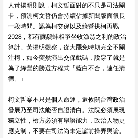
人黃揚明則說，柯文哲面對的不只是司法關
建
築/
卡，預測柯文哲仍會持續佔據新聞版面很長
室
一段時間。認為柯交保以及綠營拱柯再戰
內
設
2028，都有讓鷸蚌相爭坐收漁翁之利的政治
計
算計。黃揚明觀察，從大罷免時期完全不關
旅
遊/
注柯，如今突然演出交保戲碼，說穿了就是
美
為了綠營的勝選方程式「藍白不合，連任清
食
德。」
星
座/
命
理
柯文哲案不只是個人命運，還攸關台灣政治
消
發展乃至司法能否自證清白。法院必須展現
費
獨立性，檢方必須有舉證能力，政治人物更
健
應克制，不要在司法尚未定讞前操弄輿論。
康/
親