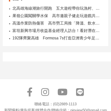
專
北高雄海線潮旅行開跑 五大遊程帶你玩漁村、賞生態、品海味
區
果嶺公園闖關學水保 高市邀親子健走玩遊戲共守土地
【我
高溫作業防熱傷害 高市勞工局推「降溫、飲水、休息」守護勞工
的
觀
富坦新興市場月收益基金經理人訪台！看好潛在貨幣升值空間 點名5大主題
點】
192隊齊聚高雄 Formosa 7s打造亞洲青少年足球交流平台
聯絡電話：(02)2889-1113
新聞爆料/廣告提案/媒體合作/聯絡信箱：pinview50@gmail.com