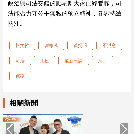
政治與司法交錯的肥皂劇大家已經看膩，司
子/
感
法能否力守公平無私的獨立精神，各界持續
情
關注。
藝
術
／
柯文哲
謝寒冰
黃揚明
不滿意
文
創
／
司法
北檢
最新民調
清白
電
影
冤獄
推
薦
科
技/
相關新聞
遊
戲
運
動