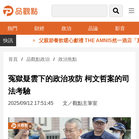
熱門
財經
政治
品論
影音
品
父親節餐飲暖心獻禮 THE AMNIS然一酒店「夏
觀
點
財
首頁
品觀點政治
政治焦點
經
冤獄疑雲下的政治攻防 柯文哲案的司
台
灣
法考驗
財
經
2025/09/12 17:51:45
文／觀點主筆室
新
聞
產
經/
股