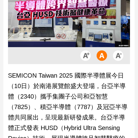
市
房
地
產
品
觀
點
政
SEMICON Taiwan 2025 國際半導體展今日
治
（10日）於南港展覽館盛大登場，台亞半導
政
體（2340）攜手集團子公司和亞智慧
治
（7825）、積亞半導體（7787）及冠亞半導
焦
點
體共同展出，呈現最新研發成果。台亞半導
品
體正式發表 HUSD（Hybrid Ultra Sensing
觀
點