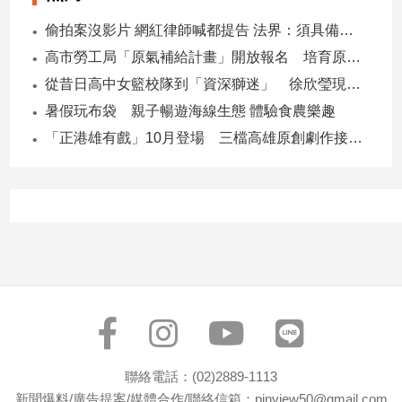
偷拍案沒影片 網紅律師喊都提告 法界：須具備侵權要件
高市勞工局「原氣補給計畫」開放報名 培育原民青年就業力與部落創新
從昔日高中女籃校隊到「資深獅迷」 徐欣瑩現身攻城獅開訓為球隊加油
暑假玩布袋 親子暢遊海線生態 體驗食農樂趣
「正港雄有戲」10月登場 三檔高雄原創劇作接力演出
聯絡電話：(02)2889-1113
新聞爆料/廣告提案/媒體合作/聯絡信箱：pinview50@gmail.com