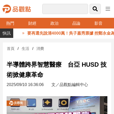
熱門
財經
政治
品論
影音
品
要再選先說清4000萬！吳子嘉秀票據 控鄭永金為鄭朝
觀
點
財
首頁
生活
消費
經
半導體跨界智慧醫療 台亞 HUSD 技
台
灣
術掀健康革命
財
經
2025/09/10 16:36:06
文／品觀點編輯中心
新
聞
產
經/
股