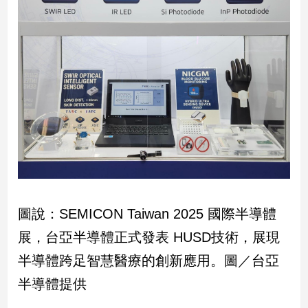
子/
感
情
藝
術
／
文
創
／
電
影
推
薦
圖說：SEMICON Taiwan 2025 國際半導體
科
技/
展，台亞半導體正式發表 HUSD技術，展現
遊
戲
半導體跨足智慧醫療的創新應用。圖／台亞
運
半導體提供
動