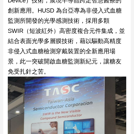
Device）技術，展現半導體跨足智慧醫療的
民
創新應用。HUSD 為台亞專為非侵入式血糖
調
國
監測所開發的光學感測技術，採用多顆
會
SWIR（短波紅外）高密度複合元件集成，並
焦
點
結合表面光學多層膜技術，藉以驅動高精度
非侵入式血糖檢測穿戴裝置的全新應用場
觀
景，此一突破開啟血糖監測新紀元，讓糖友
點
免受扎針之苦。
兩
岸/
國
際
社
會/
地
方