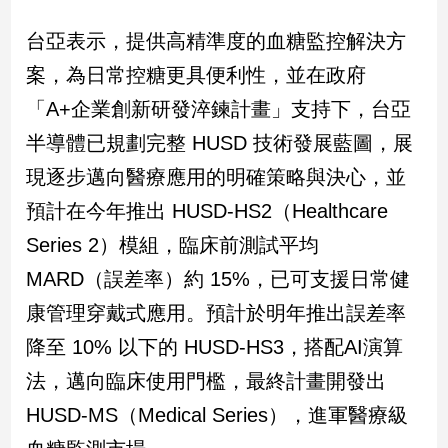
台亞表示，提供高精準度的血糖監控解決方
娛
案，為日常控糖更具便利性，並在政府
樂
「A+企業創新研發淬鍊計畫」支持下，台亞
娛
半導體已規劃完整 HUSD 技術發展藍圖，展
樂
星
現逐步邁向醫療應用的明確策略與決心，並
聞
預計在今年推出 HUSD-HS2（Healthcare
流
行/
Series 2）模組，臨床前測試平均
時
MARD（誤差率）約 15%，已可支援日常健
尚
追
康管理穿戴式應用。預計於明年推出誤差率
星
降至 10% 以下的 HUSD-HS3，搭配AI演算
法，邁向臨床使用門檻，最終計畫開發出
生
HUSD-MS（Medical Series），進軍醫療級
活