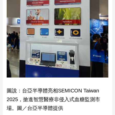
新
冠
病
毒
專
區
南
台
灣
觀
點
南
圖說：台亞半導體亮相SEMICON Taiwan
台
灣
2025，搶進智慧醫療非侵入式血糖監測市
觀
場。圖／台亞半導體提供
點