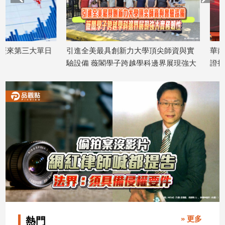
引進全美最具創新力大學頂尖師資與實
華南投顧：台股Q4戰
驗設備 薇閣學子跨越學科邊界展現強大
證投資展望 曝新「神
2026/08/03
實務韌性
2026/08/03
» 更多
熱門