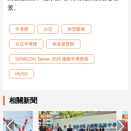
專
景。
區
【我
的
半導體
台亞
智慧醫療
觀
點】
台亞半導體
南港展覽館
SEMICON Taiwan 2025 國際半導體展
HUSD
相關新聞