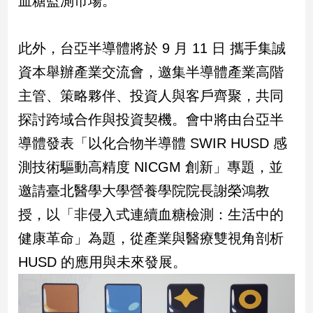
血糖監測市場。
建
築/
此外，台亞半導體將於 9 月 11 日 攜手集誠
室
內
資本舉辦產業交流會，邀集半導體產業高階
設
計
主管、策略夥伴、投資人與客戶齊聚，共同
旅
探討跨域合作與投資契機。會中將由台亞半
遊/
導體發表「以化合物半導體 SWIR HUSD 感
美
食
測技術驅動高精度 NICGM 創新」專題，並
星
邀請臺北醫學大學營養學院院長謝榮鴻教
座/
命
授，以「非侵入式連續血糖檢測：生活中的
理
健康革命」為題，從產業與醫療雙視角剖析
消
費
HUSD 的應用與未來發展。
健
康/
親