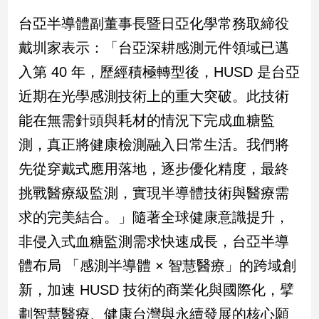
寵
物
台亞半導體副董事長暨日亞化學常務取締役
Pet
戴圳家表示：「台亞深耕感測元件領域已邁
入第 40 年，歷經積極轉型後，HUSD 是台亞
影
近期在光學感測技術上的重大突破。此技術
音
能在無需針頭與耗材的情況下完成血糖監
專
區
測，真正將健康檢測融入日常生活。我們將
先從穿戴式應用落地，逐步優化精度，最終
合
挑戰醫療級監測，實現半導體技術與醫療需
作
求的完美結合。」隨著全球健康意識提升，
媒
非侵入式血糖監測需求快速成長，台亞半導
體
體布局 「感測半導體 × 智慧醫療」的跨域創
新，加速 HUSD 技術的商業化與國際化，擘
投
劃智慧醫療、健康台灣與永續發展的核心願
稿