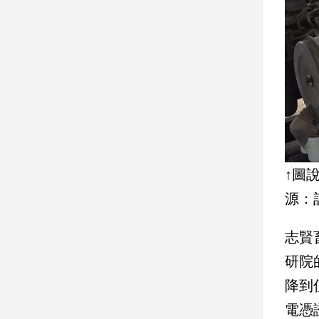
娛
樂
娛
樂
星
聞
流
行/
↑圖
時
源：
尚
追
星
志賢
研院
降到
生
活
電憑