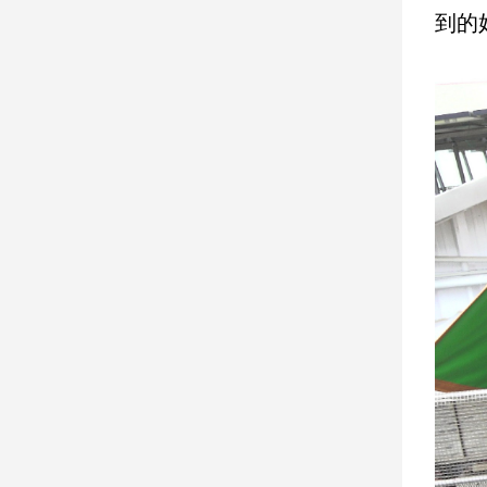
到的
建
築/
室
內
設
計
旅
遊/
美
食
星
座/
命
理
消
費
健
康/
親