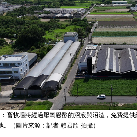
說：畜牧場將經過厭氧醱酵的沼液與沼渣，免費提供
地。（圖片來源：記者 賴君欣 拍攝）