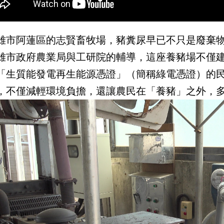
雄市阿蓮區的志賢畜牧場，豬糞尿早已不只是廢棄
雄市政府農業局與工研院的輔導，這座養豬場不僅
「生質能發電再生能源憑證」（簡稱綠電憑證）的
，不僅減輕環境負擔，還讓農民在「養豬」之外，