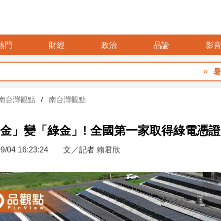
熱門
財經
政治
品論
影
暑假玩布袋 親子
南台灣觀點
南台灣觀點
金」變「綠金」! 全國第一家取得綠電憑
9/04 16:23:24
文／記者 賴君欣