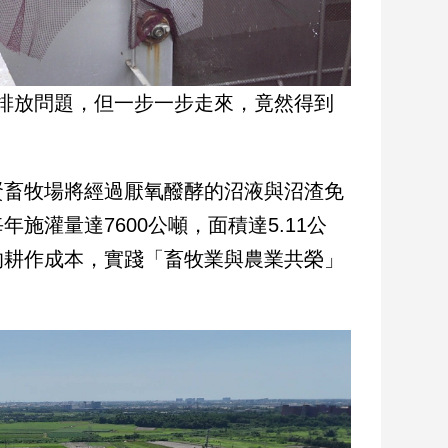
排放問題，但一步一步走來，竟然得到
賢畜牧場將經過厭氧醱酵的沼液與沼渣免
灌量達7600公噸，面積達5.11公
的耕作成本，實踐「畜牧業與農業共榮」