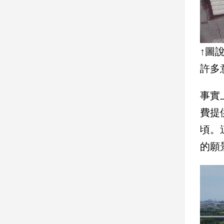
子/
感
情
藝
↑圖
術
／
許多
文
創
事實
／
電
費提
影
頃。
推
薦
的願
科
技/
遊
戲
運
動