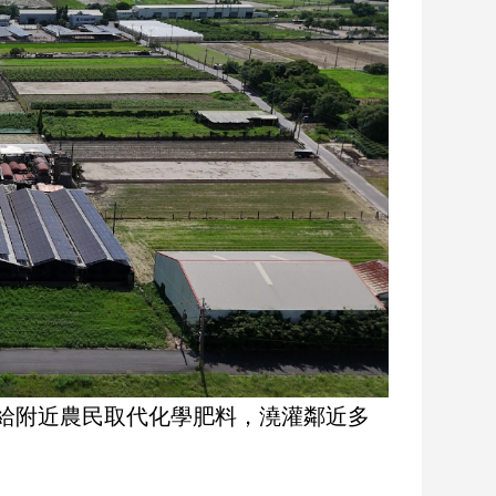
給附近農民取代化學肥料，澆灌鄰近多