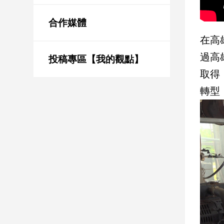
新
冠
合作媒體
病
毒
在高
專
過高
區
投稿專區【我的觀點】
取得
轉型
南
台
灣
觀
點
南
台
灣
觀
點