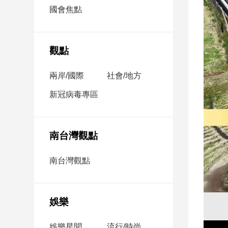
市
國會焦點
房
地
產
觀點
兩岸/國際
社會/地方
品
觀
新冠病毒專區
點
政
治
南台灣觀點
政
南台灣觀點
治
焦
點
娛樂
品
觀
點
娛樂星聞
流行/時尚