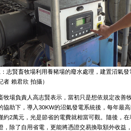
說：志賢畜牧場利用養豬場的廢水處理，建置沼氣發
記者 賴君欣 拍攝）
畜牧場負責人高志賢表示，當初只是想依規定改善
的協助下，導入30KW的沼氣發電系統後，每年最高
僅約2萬元，光是節省的電費就相當可觀。隨後，在
證，除了自用省電，更能將憑證交易換取額外收益