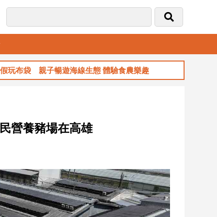
音
暢遊海線生態 體驗食農樂趣
玉山金前7月獲利
證民營養豬場在高雄