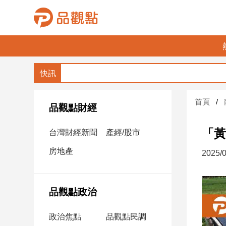
品
觀
點
財
首頁
經
品觀點財經
台
「黃
台灣財經新聞
產經/股市
灣
財
房地產
2025/0
經
新
聞
品觀點政治
產
經/
政治焦點
品觀點民調
股