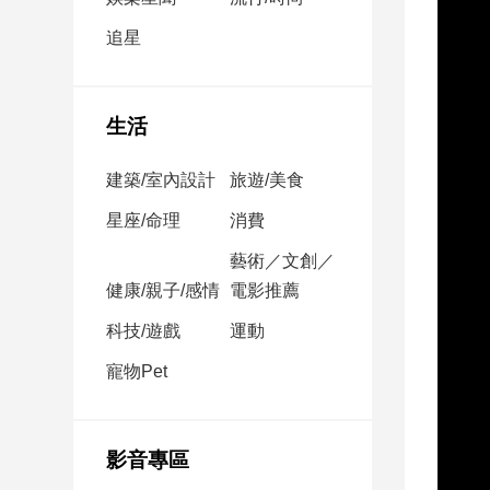
民
調
追星
國
會
焦
生活
點
建築/室內設計
旅遊/美食
觀
星座/命理
消費
點
藝術／文創／
健康/親子/感情
電影推薦
兩
岸/
科技/遊戲
運動
國
際
寵物Pet
社
會/
地
影音專區
方