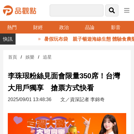
熱門
財經
政治
品論
影音
品
暑假玩布袋 親子暢遊海線生態 體驗食農樂
觀
點
財
首頁
娛樂
追星
經
李珠珢粉絲見面會限量350席！台灣
台
灣
大用戶獨享 搶票方式快看
財
經
2025/09/01 13:48:36
文／資深記者 李錦奇
新
聞
產
經/
股