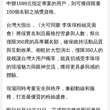
民
申辦1599元指定專案的用戶，則可獲得限量
調
150個名額之抽獎資格。
國
會
台灣大指出，《大可同樂 李珠珢粉絲見面
焦
點
會》將採實名制且嚴格控管參與人數，祭出
僅限350席的高專屬名額，確保維持活動品質
觀
與互動效果。相較於大型演出，僅限350人的
點
規模讓台灣大用戶獨享，能真切感受李珠珢
的現場魅力與眼神交流，獲得更具參與感的
兩
岸/
體驗。
國
際
現場同時考量安全與秩序，兼顧動線和服
社
會/
務，打造最優質的粉絲盛會。
地
方