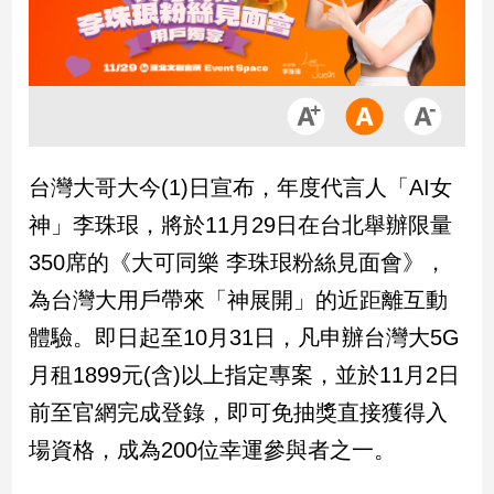
市
房
地
產
品
台灣大哥大今(1)日宣布，年度代言人「AI女
觀
神」李珠珢，將於11月29日在台北舉辦限量
點
政
350席的《大可同樂 李珠珢粉絲見面會》，
治
為台灣大用戶帶來「神展開」的近距離互動
政
體驗。即日起至10月31日，凡申辦台灣大5G
治
月租1899元(含)以上指定專案，並於11月2日
焦
點
前至官網完成登錄，即可免抽獎直接獲得入
品
場資格，成為200位幸運參與者之一。
觀
點