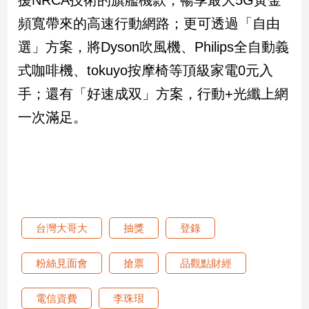
援NRCA技術的旗艦機款，暢享最大5G黃金
頻寬帶來的高速行動網路；更可透過「自由
娛
選」方案，將Dyson吹風機、Philips全自動義
樂
式咖啡機、tokuyo按摩椅等頂級家電0元入
娛
手；還有「好速成双」方案，行動+光纖上網
樂
星
一次滿足。
聞
流
行/
時
尚
追
星
台灣大哥大
抽獎
登錄
粉絲見面會
搶票
品觀點財經
生
活
電信資費
李珠珢