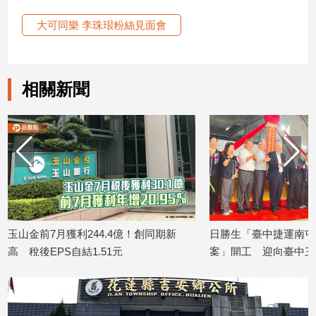
建
大可同樂 李珠珢粉絲見面會
築/
室
內
設
相關新聞
計
旅
遊/
美
食
星
座/
命
理
玉山金前7月獲利244.4億！創同期新
日勝生「臺中捷運南屯站
消
高 稅後EPS自結1.51元
案」開工 迎向臺中三
費
2026/08/07
2026/08/07
健
康/
親