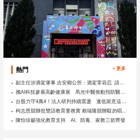
子/
感
情
藝
術
／
文
創
／
電
» 更多
熱門
影
推
副主任涉酒駕肇事 吉安鄉公所：酒駕零容忍 請辭獲准
薦
攜AI科技參展高齡健康展 馬光中醫推動預防醫學迎接長壽新經濟
科
台股力守4萬4！法人研判持續震盪 逢低留意這些族群
技/
遊
柯志恩競辦批雙語教育要務實 賴瑞隆競辦駁勿唱衰高雄
戲
陳怡珍籲強化教育支持 AI、防毒、家教三箭齊發
運
動