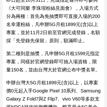
即日起至10月31日，完成指定條件即可參與
新
《大可同樂 李珠珢粉絲見面會》，入場方式
冠
病
分為兩種：首先為免抽獎即可直接入場的200
毒
專
名幸運粉絲，凡申辦5G月租1899元(含)以上
區
專案，並於11月2日前至官網完成登錄，名額
採「先登錄先保留」原則，額滿即止。
南
台
第二種則是抽獎，凡申辦5G月租1599元指定
灣
專案，同樣於官網登錄即可抽入場資格，限
觀
量150名，並由台灣大於官網公布中獎名單。
點
南
申辦台灣大5G月租1899元(含)以上，以專案
台
價0元起入手Google Pixel 10系列、Samsung
灣
觀
Galaxy Z Fold7與Z Flip7、vivo V60等多款支
點