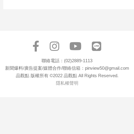
寵
物
Pet
影
音
專
區
聯絡電話：(02)2889-1113
新聞爆料/廣告提案/媒體合作/聯絡信箱：pinview50@gmail.com
品觀點 版權所有 ©2022 品觀點 All Rights Reserved.
合
隱私權聲明
作
媒
體
投
稿