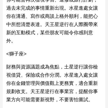
過去未完成的事情重新出現。水星進處女讓
娛
你在溝通、寫作或商談上格外順利，能把心
樂
中所想清楚表達。天王星逆行在人際圈帶來
娛
新的互動模式，某些朋友可能令你感到意
樂
星
外。
聞
流
<獅子座>
行/
時
財務與資源議題成為焦點，土星逆行讓你檢
尚
視借貸、保險或合作分潤。水星進入處女讓
追
星
你在金錢管理與價值觀上更務實，適合重新
規劃收支。天王星逆行在事業宮，提醒你事
生
業方向可能需要新視野，不要害怕嘗試。
活