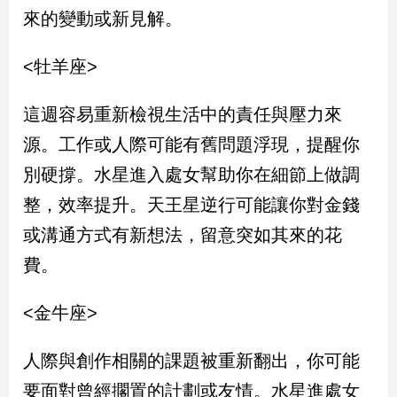
民
來的變動或新見解。
調
國
<牡羊座>
會
焦
這週容易重新檢視生活中的責任與壓力來
點
源。工作或人際可能有舊問題浮現，提醒你
別硬撐。水星進入處女幫助你在細節上做調
觀
點
整，效率提升。天王星逆行可能讓你對金錢
或溝通方式有新想法，留意突如其來的花
兩
岸/
費。
國
際
<金牛座>
社
會/
人際與創作相關的課題被重新翻出，你可能
地
方
要面對曾經擱置的計劃或友情。水星進處女