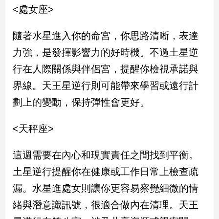
<處女座>
建
築/
室
隨著水星進入你的命宮，你思路清晰，表達
內
力強，是發揮影響力的好時機。不過土星逆
設
計
行在人際關係與伴侶宮，提醒你檢視承諾與
旅
界線。天王星逆行則可能帶來學習或遠行計
遊/
美
劃上的變動，保持彈性會更好。
食
星
<天秤座>
座/
命
這週需要在內心和現實責任之間找到平衡。
理
土星逆行提醒你在健康或工作日常上檢查疏
消
費
漏。水星進處女則讓你更容易察覺細微的情
健
緒與潛意識訊號，很適合做內在清理。天王
康/
親