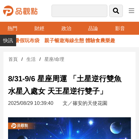
熱門
財經
政治
品論
影音
品
暑假玩布袋 親子暢遊海線生態 體驗食農樂趣
觀
點
財
首頁
生活
星座/命理
經
8/31-9/6 星座周運 「土星逆行雙魚
台
灣
水星入處女 天王星逆行雙子」
財
經
2025/08/29 10:39:40
文／篠安的天使花園
新
聞
產
經/
股