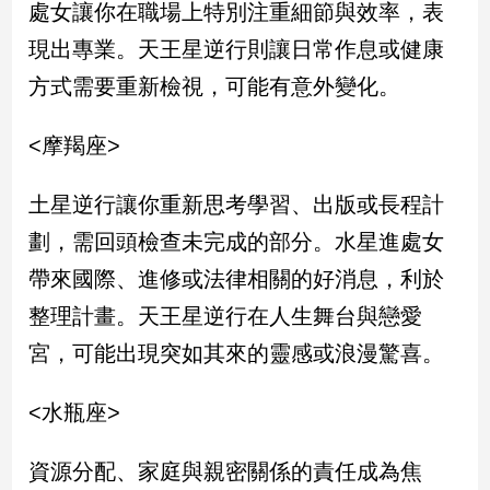
處女讓你在職場上特別注重細節與效率，表
寵
物
現出專業。天王星逆行則讓日常作息或健康
Pet
方式需要重新檢視，可能有意外變化。
影
<摩羯座>
音
專
土星逆行讓你重新思考學習、出版或長程計
區
劃，需回頭檢查未完成的部分。水星進處女
帶來國際、進修或法律相關的好消息，利於
合
整理計畫。天王星逆行在人生舞台與戀愛
作
媒
宮，可能出現突如其來的靈感或浪漫驚喜。
體
<水瓶座>
投
資源分配、家庭與親密關係的責任成為焦
稿