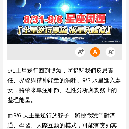
市
房
地
產
品
觀
點
政
9/1土星逆行回到雙魚，將提醒我們反思責
治
任、界線與精神能量的消耗。9/2 水星進入處
政
女，將帶來專注細節、理性分析與實務上的
治
整理能量。
焦
點
品
而9/6 天王星逆行於雙子，將挑戰我們對溝
觀
通、學習、人際互動的模式，可能有突如其
點