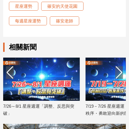
星座運勢
篠安的天使花園
每週星座運勢
篠安老師
相關新聞
7/26～8/1 星座週運「調整、反思與突
7/19－7/26 星座週
破」
秩序・勇敢迎向新的開
2026/07/24
2026/07/17