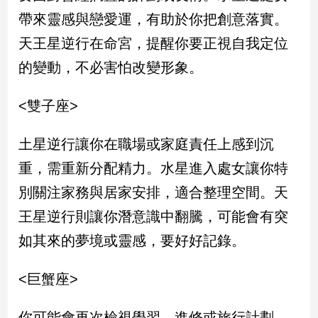
新
帶來靈感與戀愛運，有助於你把創意落實。
冠
病
天王星逆行在命宮，提醒你要正視自我定位
毒
的變動，不必害怕改變形象。
專
區
<雙子座>
南
土星逆行讓你在職場或家庭責任上感到沉
台
重，需重新分配精力。水星進入處女讓你特
灣
別關注家務與居家安排，適合整理空間。天
觀
點
王星逆行則讓你潛意識中翻騰，可能會有突
如其來的夢境或靈感，要好好記錄。
南
台
灣
<巨蟹座>
觀
點
你可能會再次檢視學習、進修或旅行計劃，