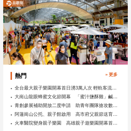
» 更多
熱門
全台最大親子樂園開幕首日湧3萬人次 輕軌客流增20倍
大崗山龍眼蜂蜜文化節開幕 「蜜汁鹽酥雞」鹹甜跨界搶話題
青創參展補助開放二度申請 助青年團隊搶攻數位轉型商機
阿蓮崗山公托、親子館啟用 高市府父親節送育兒暖禮
火車醫院變身親子樂園 高雄親子遊樂園開幕首日爆棚