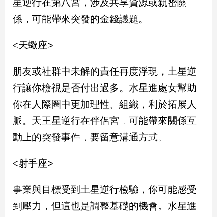
星逆行在第八宮，涉及共享資源或親密關
子/
係，可能帶來突發的金錢議題。
感
情
<天蠍座>
藝
術
／
朋友或社群中未解的責任再度浮現，土星逆
文
創
行讓你檢視是否付出過多。水星進處女幫助
／
你在人際圈中更加理性、組織，利於拓展人
電
影
脈。天王星逆行在伴侶宮，可能帶來關係互
推
薦
動上的突發事件，要留意溝通方式。
科
技/
<射手座>
遊
戲
事業與目標受到土星逆行檢驗，你可能感受
運
到壓力，但這也是調整基礎的機會。水星進
動