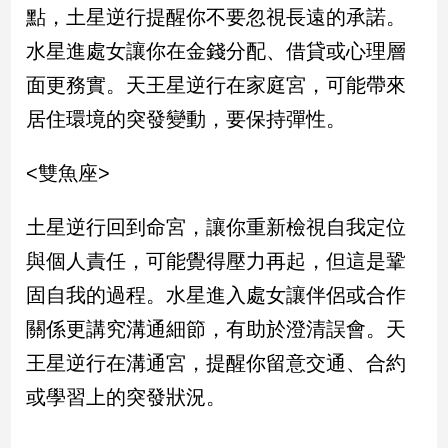
點，土星逆行提醒你不要忽視長遠的承諾。
專
區
水星進處女讓你在金錢分配、借貸或心理層
【我
面更務實。天王星逆行在家庭宮，可能帶來
的
居住環境的突發變動，要保持彈性。
觀
點】
<雙魚座>
土星逆行回到命宮，讓你重新檢視自我定位
與個人責任，可能覺得壓力再起，但這是鞏
固自我的過程。水星進入處女讓伴侶或合作
關係更講究溝通細節，有助於澄清誤會。天
王星逆行在溝通宮，提醒你留意交通、合約
或學習上的突發狀況。