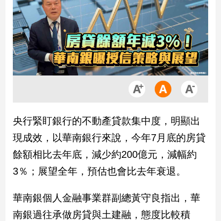
市
房
地
產
品
觀
點
政
央行緊盯銀行的不動產貸款集中度，明顯出
治
現成效，以華南銀行來說，今年7月底的房貸
政
餘額相比去年底，減少約200億元，減幅約
治
3％；展望全年，預估也會比去年衰退。
焦
點
品
華南銀個人金融事業群副總黃守良指出，華
觀
南銀過往承做房貸與土建融，態度比較積
點