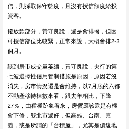
新
信，則採取保守態度，且沒有授信額度給投
冠
資客。
病
毒
專
撥放款部分，黃守良說，還是會排撥，但因
區
可授信部位比較緊，正常來說，大概會排2-3
個月。
南
台
談到房市成交量萎縮，黃守良說，央行的第
灣
七波選擇性信用管制措施是原因，原因若沒
觀
點
消失，房市情況還是會維持，以7月底的六都
不動產移轉棟數來看，跟去年相比，下降
南
台
27％，由種種跡象看來，房價應該還是有機
灣
會下修，雙北市還好，但高雄、台南、嘉
觀
點
義，或是所謂的「台積屋」，尤其是偏遠地