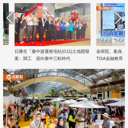
建
築/
室
內
設
計
旅
日勝生「臺中捷運南屯站(G11)土地開發
金研院、集保、投信投
遊/
案」開工 迎向臺中三軌時代
TISA金融教育 將辦1
美
食
2026/08/07
2026/08/07
星
座/
命
理
消
費
健
康/
親