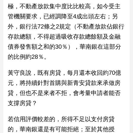
民
極，不動產放款集中度比比較高，如今受主
調
管機關要求，已經調降至4成出頭左右；另
國
會
外，銀行法72條之2規定（不動產放款佔銀行
焦
存款總額，不得超過吸收存款總餘額及金融
點
債券發售額之和的30％），華南銀在這部分
的比例約28％。
觀
點
黃守良說，既有房貸，每月還本收回約70億
兩
元，將持續針對首購與新青安貸款來承做房
岸/
貸，但也不是來者不拒，會考量申請者能否
國
際
支撐房貸？
社
會/
若信用評價較差的，所得不足以支付房貸
地
方
的，華南銀還是有可能拒絕；至於其他授