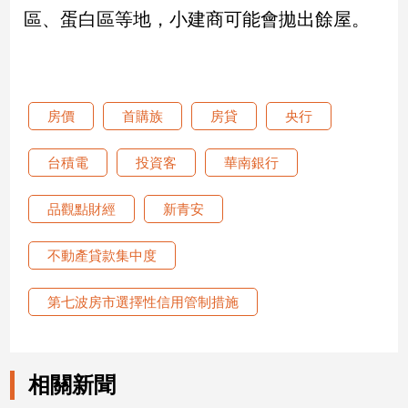
區、蛋白區等地，小建商可能會拋出餘屋。
娛
樂
娛
房價
首購族
房貸
央行
樂
星
台積電
投資客
華南銀行
聞
流
品觀點財經
新青安
行/
時
尚
不動產貸款集中度
追
星
第七波房市選擇性信用管制措施
生
相關新聞
活