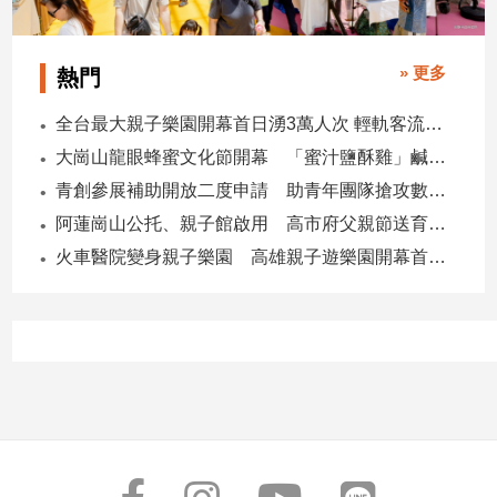
子/
感
情
» 更多
熱門
藝
全台最大親子樂園開幕首日湧3萬人次 輕軌客流增20倍
術
／
大崗山龍眼蜂蜜文化節開幕 「蜜汁鹽酥雞」鹹甜跨界搶話題
文
青創參展補助開放二度申請 助青年團隊搶攻數位轉型商機
創
／
阿蓮崗山公托、親子館啟用 高市府父親節送育兒暖禮
電
火車醫院變身親子樂園 高雄親子遊樂園開幕首日爆棚
影
推
薦
科
技/
遊
戲
運
動