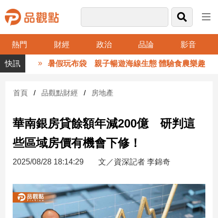
熱門
財經
政治
品論
影音
品
暑假玩布袋 親子暢遊海線生態 體驗食農樂趣
觀
點
財
首頁
品觀點財經
房地產
經
華南銀房貸餘額年減200億 研判這
台
灣
些區域房價有機會下修！
財
經
2025/08/28 18:14:29
文／資深記者 李錦奇
新
聞
產
經/
股