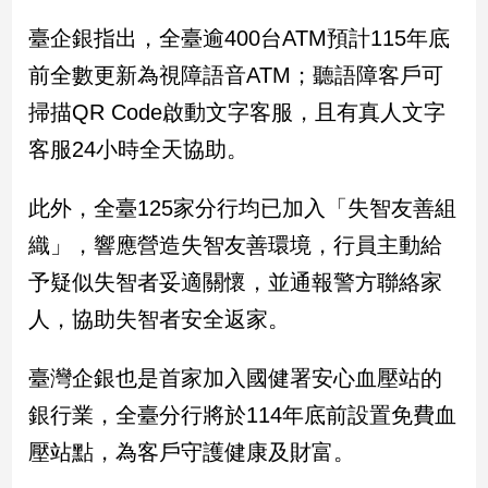
專
臺企銀指出，全臺逾400台ATM預計115年底
區
前全數更新為視障語音ATM；聽語障客戶可
【我
的
掃描QR Code啟動文字客服，且有真人文字
觀
客服24小時全天協助。
點】
此外，全臺125家分行均已加入「失智友善組
織」，響應營造失智友善環境，行員主動給
予疑似失智者妥適關懷，並通報警方聯絡家
人，協助失智者安全返家。
臺灣企銀也是首家加入國健署安心血壓站的
銀行業，全臺分行將於114年底前設置免費血
壓站點，為客戶守護健康及財富。