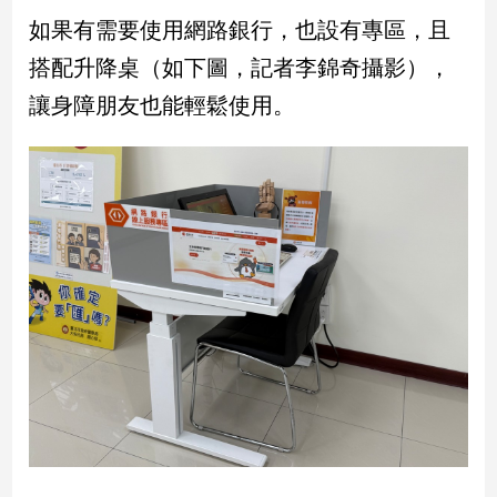
如果有需要使用網路銀行，也設有專區，且
建
築/
搭配升降桌（如下圖，記者李錦奇攝影），
室
內
讓身障朋友也能輕鬆使用。
設
計
旅
遊/
美
食
星
座/
命
理
消
費
健
康/
親