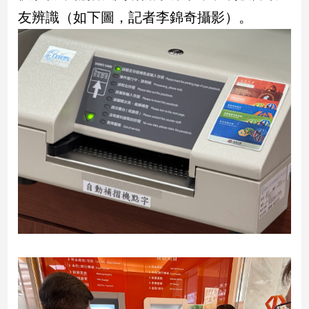
新
友辨識（如下圖，記者李錦奇攝影）。
冠
病
毒
專
區
南
台
灣
觀
點
南
台
灣
觀
點