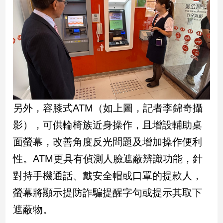
娛
樂
娛
樂
星
聞
另外，容膝式ATM（如上圖，記者李錦奇攝
流
行/
影），可供輪椅族近身操作，且增設輔助桌
時
尚
面螢幕，改善角度反光問題及增加操作便利
追
性。ATM更具有偵測人臉遮蔽辨識功能，針
星
對持手機通話、戴安全帽或口罩的提款人，
螢幕將顯示提防詐騙提醒字句或提示其取下
生
遮蔽物。
活