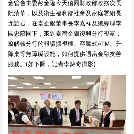
金管會主委彭金隆今天偕同財政部政務次長
子/
感
阮清華，以及衛生福利部社會及家庭署組長
情
尤詒君，在臺企銀董事長李嘉祥及總經理李
藝
國忠陪同下，來到臺灣企銀復興分行視察，
術
／
瞭解該分行的報讀擴視機、容膝式ATM、升
文
創
降桌等無障礙設施，如何提供適當金融友善
／
服務。(如下圖，記者李錦奇攝影)
電
影
推
薦
科
技/
遊
戲
運
動