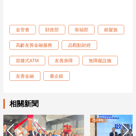
金管會
財政部
衛福部
銀髮族
高齡友善金融服務
品觀點財經
容膝式ATM
友善身障
無障礙設施
友善金融
臺企銀
相關新聞