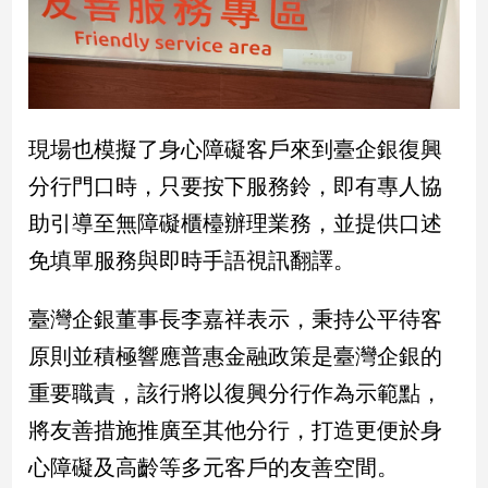
寵
物
Pet
影
現場也模擬了身心障礙客戶來到臺企銀復興
音
分行門口時，只要按下服務鈴，即有專人協
專
區
助引導至無障礙櫃檯辦理業務，並提供口述
免填單服務與即時手語視訊翻譯。
合
臺灣企銀董事長李嘉祥表示，秉持公平待客
作
媒
原則並積極響應普惠金融政策是臺灣企銀的
體
重要職責，該行將以復興分行作為示範點，
將友善措施推廣至其他分行，打造更便於身
投
心障礙及高齡等多元客戶的友善空間。
稿