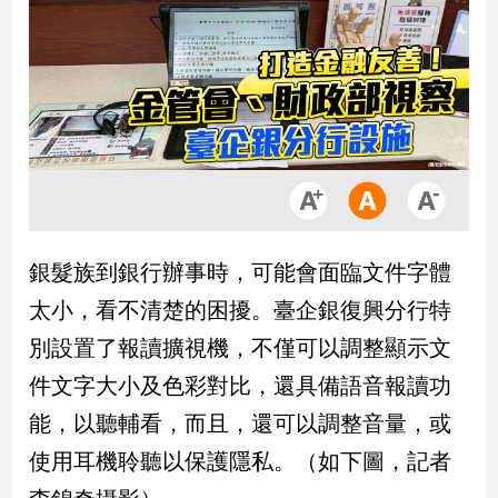
市
房
地
產
品
觀
點
政
銀髮族到銀行辦事時，可能會面臨文件字體
治
太小，看不清楚的困擾。臺企銀復興分行特
政
別設置了報讀擴視機，不僅可以調整顯示文
治
件文字大小及色彩對比，還具備語音報讀功
焦
點
能，以聽輔看，而且，還可以調整音量，或
品
使用耳機聆聽以保護隱私。（如下圖，記者
觀
點