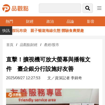
熱門
財經
政治
品論
影音
品
假玩布袋 親子暢遊海線生態 體驗食農樂趣
觀
點
財
首頁
品觀點財經
產經/股市
經
直擊！擴視機可放大螢幕與播報文
台
灣
件 臺企銀分行設施好友善
財
經
2025/08/27 12:27:53
文／資深記者 李錦奇
新
聞
產
經/
股