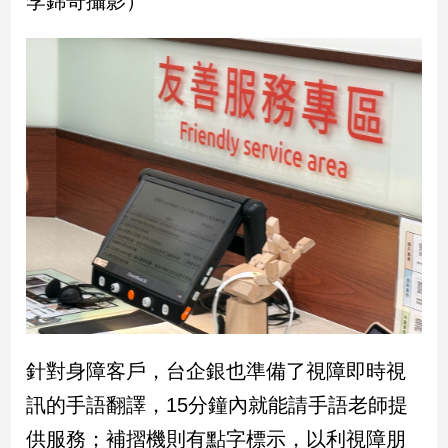
李錦奇攝影）
民
調
國
會
焦
點
觀
點
兩
岸/
國
際
社
針對身障客戶，台企銀也準備了視障即時視
會/
訊的手語翻譯，15分鐘內就能請手語老師提
地
方
供服務；補摺機則有點字標示，以利視障朋