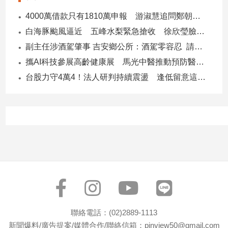
4000萬借款只有1810萬申報 游淑慧追問鄭朝方：2190萬差額去哪了
白海豚颱風逼近 五峰水梨緊急搶收 徐欣瑩臉書急呼「搶救五峰水梨」
副主任涉酒駕肇事 吉安鄉公所：酒駕零容忍 請辭獲准
攜AI科技參展高齡健康展 馬光中醫推動預防醫學迎接長壽新經濟
台股力守4萬4！法人研判持續震盪 逢低留意這些族群
聯絡電話：(02)2889-1113
新聞爆料/廣告提案/媒體合作/聯絡信箱：pinview50@gmail.com