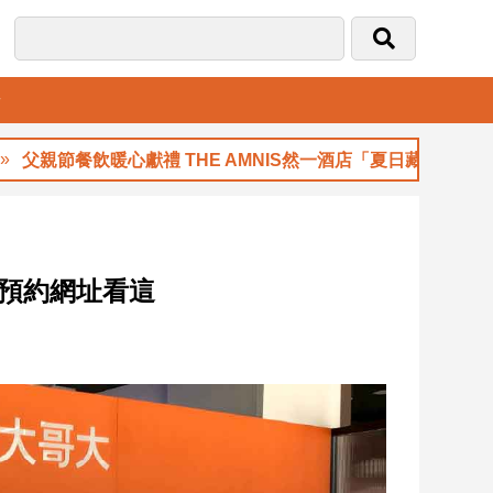
音
節餐飲暖心獻禮 THE AMNIS然一酒店「夏日藏禮」登場
 預約網址看這