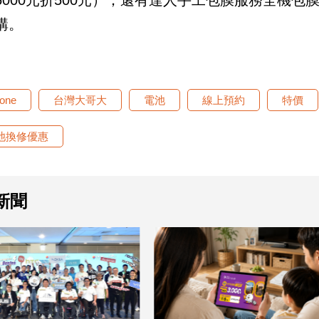
購。
hone
台灣大哥大
電池
線上預約
特價
池換修優惠
新聞