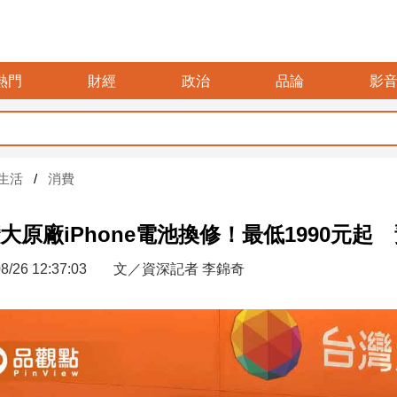
熱門
財經
政治
品論
影
父親
生活
消費
大原廠iPhone電池換修！最低1990元起
8/26 12:37:03
文／資深記者 李錦奇