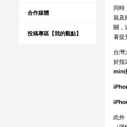
新
同時
冠
合作媒體
病
裝及
毒
關，
專
區
投稿專區【我的觀點】
著提
台灣
南
於指
台
灣
mi
觀
點
iPh
南
iPh
台
灣
觀
此外
點
（滿