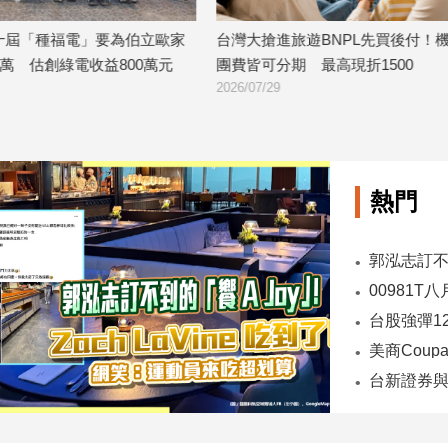
屆「種福電」要為伯立歐家
台灣大搶進旅遊BNPL先買後付！機
萬 估創綠電收益800萬元
團費皆可分期 最高現折1500
2026/07/29
熱門
00981T
台股強彈1
台新證券與