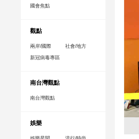
市
國會焦點
房
地
產
觀點
兩岸/國際
社會/地方
品
觀
新冠病毒專區
點
政
治
南台灣觀點
政
南台灣觀點
治
焦
點
娛樂
品
觀
點
娛樂星聞
流行/時尚