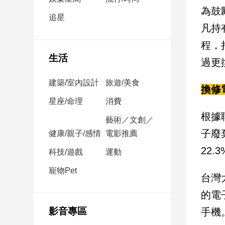
民
為鼓
調
追星
凡持
國
會
程，
焦
生活
過更換
點
建築/室內設計
旅遊/美食
換修
觀
星座/命理
消費
點
根據
藝術／文創／
子廢
健康/親子/感情
電影推薦
兩
岸/
22
科技/遊戲
運動
國
際
寵物Pet
台灣
社
的電
會/
地
影音專區
手機
方