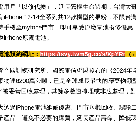
勵用戶「以修代換」，延長舊機生命週期，台灣大哥大
有iPhone 12-14全系列共12款機型的果粉，不
持手機至myfone門市，即可享受原廠電池換修優惠，
iPhone原廠電池。
電池預約網址：
https://svy.twm5g.cc/s/XpYRr
（
聯合國訓練研究所、國際電信聯盟發布的《2024年
棄物達6200萬公噸，已是全球成長最快的廢棄物
.3%被妥善回收處理，其餘多數遭掩埋或非法處理，
大透過iPhone電池維修優惠、門市舊機回收、認
子產品，避免不必要的購買，延長產品壽命、降低環
。