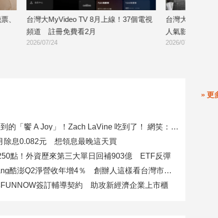
票、
台灣大MyVideo TV 8月上線！37個電視
台灣大MyVide
頻道 註冊免費看2月
人氣影音、台劇
2026/07/24
2026/07/22
» 更
郭泓志訂不到的「饗 A Joy」！Zach LaVine 吃到了！ 網笑：運動員來吃超划算
八月除息0.082元 想領息最晚這天買
250點！外資歷來第三大單日回補903億 ETF反彈
美商Coupang酷澎Q2淨營收年增4％ 創辦人這樣看台灣市場！
FUNNOW簽訂輔導契約 助攻新經濟企業上市櫃