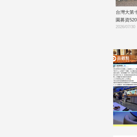
建
科技！錄音
friDay購物「夏殺狂歡派對」！父親節好
台灣大第十
築/
倍
禮4.4折起 按摩椅最高省近6萬
園募資520
室
2026/07/31
2026/07/30
內
設
計
旅
遊/
美
食
星
座/
命
理
消
費
健
康/
親