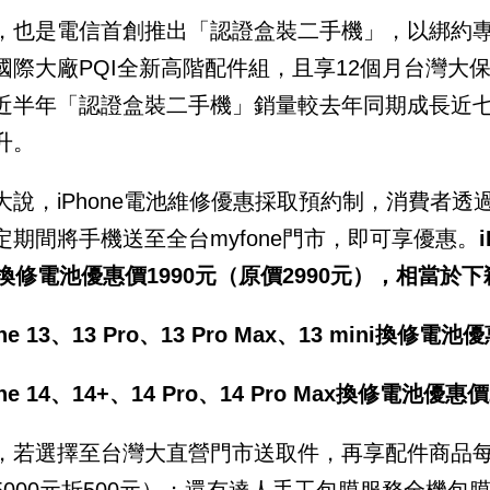
，也是電信首創推出「認證盒裝二手機」，以綁約專案
國際大廠PQI全新高階配件組，且享12個月台灣大
近半年「認證盒裝二手機」銷量較去年同期成長近
升。
大說，iPhone電池維修優惠採取預約制，消費者
定期間將手機送至全台myfone門市，即可享優惠。
ni換修電池優惠價1990元（原價2990元），相當於下
one 13、13 Pro、13 Pro Max、13 mini換修
one 14、14+、14 Pro、14 Pro Max換修電池優
，若選擇至台灣大直營門市送取件，再享配件商品每滿1
5000元折500元）；還有達人手工包膜服務全機