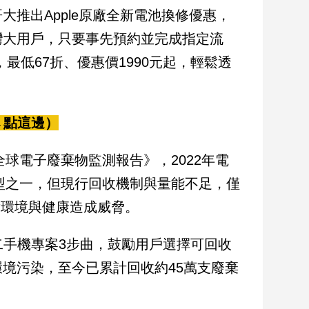
推出Apple原廠全新電池換修優惠，
限台灣大用戶，只要事先預約並完成指定流
最低67折、優惠價1990元起，輕鬆透
←點這邊）
全球電子廢棄物監測報告》，2022年電
類型之一，但現行回收機制與量能不足，僅
對環境與健康造成威脅。
證二手機專案3步曲，鼓勵用戶選擇可回收
境污染，至今已累計回收約45萬支廢棄