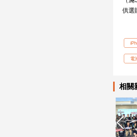
供選
娛
樂
娛
iP
樂
星
聞
電
流
行/
時
相關
尚
追
星
生
活