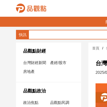
品
觀
點
財
首頁
經
品觀點財經
台
台灣
台灣財經新聞
產經/股市
灣
財
房地產
2025/0
經
新
聞
品觀點政治
產
經/
政治焦點
品觀點民調
股