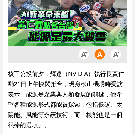
市
房
地
產
品
觀
點
政
核三公投前夕，輝達（NVIDIA）執行長黃仁
治
勳21日上午快閃抵台，現身松山機場時受訪
政
表示，能源是產業與人類發展的關鍵，他希
治
望各種能源形式都能被探索，包括低碳、太
焦
點
陽能、風能等永續技術，而「核能也是一個
品
很棒的選項」。
觀
點