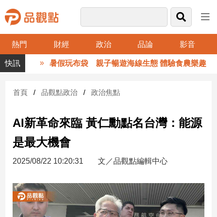
熱門
財經
政治
品論
影音
品
暑假玩布袋 親子暢遊海線生態 體驗食農樂趣
觀
點
財
首頁
品觀點政治
政治焦點
經
AI新革命來臨 黃仁勳點名台灣：能源
台
灣
是最大機會
財
經
2025/08/22 10:20:31
文／品觀點編輯中心
新
聞
產
經/
股