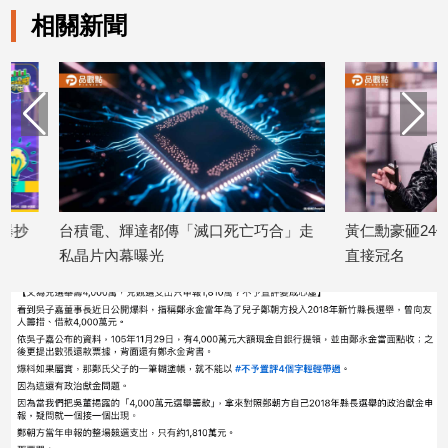
相關新聞
娛
樂
娛
樂
星
聞
流
台積電、輝達都傳「滅口死亡巧合」走
黃仁勳豪砸24億拯救
行/
私晶片內幕曝光
直接冠名
時
尚
2026/07/28
2026/07/24
追
星
生
活