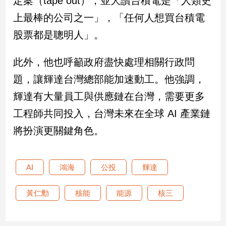
定案（tape out），並大讚台積電是「人類史
新
上最棒的公司之一」，「任何人想買台積電
冠
病
股票都是聰明人」。
毒
專
區
此外，他也呼籲政府盡快處理相關行政問
題，讓輝達台灣總部能加速動工。他強調，
輝達有大量員工與供應鏈在台灣，需要更多
南
台
工程師共同投入，台灣未來在全球 AI 產業鏈
灣
將扮演更關鍵角色。
觀
點
AI
鴻海
公投
輝達
南
台
灣
黃仁勳
核能
能源
核三
觀
點