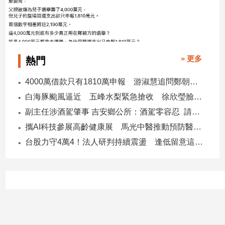
建
築/
室
內
設
» 更多
熱門
計
4000萬借款只有1810萬申報 游淑慧追問鄭朝方：2190萬差額去哪了
旅
遊/
白海豚颱風逼近 五峰水梨緊急搶收 徐欣瑩臉書急呼「搶救五峰水梨」
美
副主任涉酒駕肇事 吉安鄉公所：酒駕零容忍 請辭獲准
食
攜AI科技參展高齡健康展 馬光中醫推動預防醫學迎接長壽新經濟
星
座/
台股力守4萬4！法人研判持續震盪 逢低留意這些族群
命
理
消
費
健
康/
親