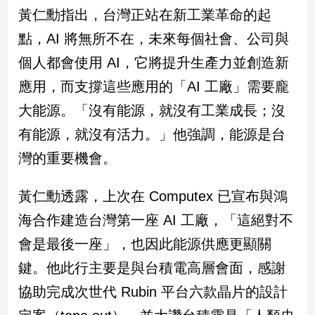
民
黃仁勳指出，台灣正站在新工業革命的起
調
點，AI 將無所不在，未來每個社會、公司與
國
會
個人都會使用 AI，它將提升生產力並創造新
焦
應用，而支撐這些應用的「AI 工廠」需要龐
點
大能源。「沒有能源，就沒有工業成長；沒
有能源，就沒有活力。」他強調，能源是台
觀
灣的重要機會。
點
兩
黃仁勳透露，上次在 Computex 已宣布與鴻
岸/
海合作建造台灣第一座 AI 工廠，「這絕對不
國
際
會是最後一座」，也因此能源供應更顯關
社
鍵。他此行主要是與台積電高層會面，感謝
會/
地
協助完成次世代 Rubin 平台六款晶片的設計
方