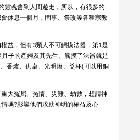
的靈魂會到人間遊走，所以，有很多的
都會休息一個月，問事、祭改等各種宗教
權益，但有3類人不可觸摸法器，第1是
坐月子的產婦及其先生。觸摸了法器就是
明、香爐、供桌、光明燈、爻杯(可以用銅
有重大冤屈、冤情、災難、劫數，想請神
情嗎?影響他們求助神明的權益及心