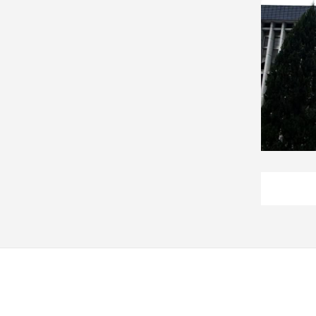
娛
樂
娛
樂
星
聞
流
行/
時
尚
追
星
生
活