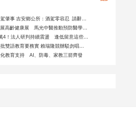
副主任涉酒駕肇事 吉安鄉公所：酒駕零容忍 請辭獲准
攜AI科技參展高齡健康展 馬光中醫推動預防醫學迎接長壽新經濟
台股力守4萬4！法人研判持續震盪 逢低留意這些族群
柯志恩競辦批雙語教育要務實 賴瑞隆競辦駁勿唱衰高雄
化教育支持 AI、防毒、家教三箭齊發