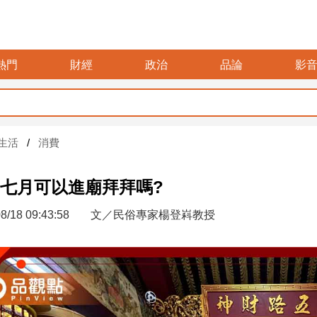
熱門
財經
政治
品論
影
生活
消費
七月可以進廟拜拜嗎?
8/18 09:43:58
文／民俗專家楊登嵙教授