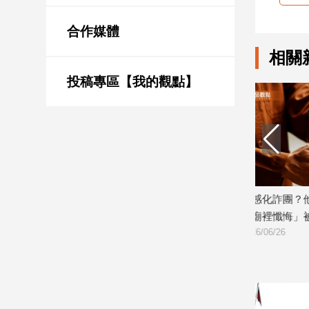
新
冠
合作媒體
病
毒
相關
專
區
投稿專區【我的觀點】
南
台
灣
觀
想感化詐團？他瞎扯放平安符「讓詐團
「夏至」
點
去廟裡懺悔」被抓包
禁忌
2026/06/26
2026/06/20
南
台
灣
觀
點