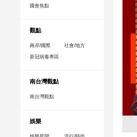
市
國會焦點
房
地
產
觀點
兩岸/國際
社會/地方
品
觀
新冠病毒專區
點
政
治
南台灣觀點
政
南台灣觀點
治
焦
點
娛樂
品
觀
點
娛樂星聞
流行/時尚