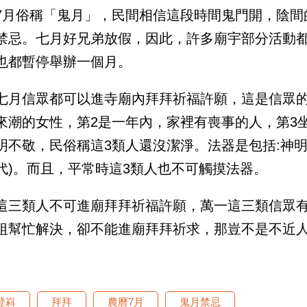
7月俗稱「鬼月」，民間相信這段時間鬼門開，陰間
禁忌。七月好兄弟放假，因此，許多廟宇部分活動
也都暫停舉辦一個月。
七月信眾都可以進寺廟內拜拜祈福許願，這是信眾的
來潮的女性，第2是一年內，家裡有喪事的人，第3
明不敬，民俗稱這3類人還沒潔淨。法器是包括:神
代)。而且，平常時這3類人也不可觸摸法器。
這三類人不可進廟拜拜祈福許願，萬一這三類信眾
祖幫忙解決，卻不能進廟拜拜祈求，那豈不是不近人
登嵙
拜拜
農曆7月
鬼月禁忌