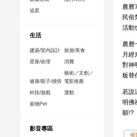
民
農曆
調
追星
民俗
國
會
活動
焦
生活
點
農曆
建築/室內設計
旅遊/美食
月經
觀
星座/命理
消費
對神
點
藝術／文創／
板替
健康/親子/感情
電影推薦
兩
岸/
若說
科技/遊戲
運動
國
明佛
際
寵物Pet
願!?
社
會/
地
影音專區
方
楊