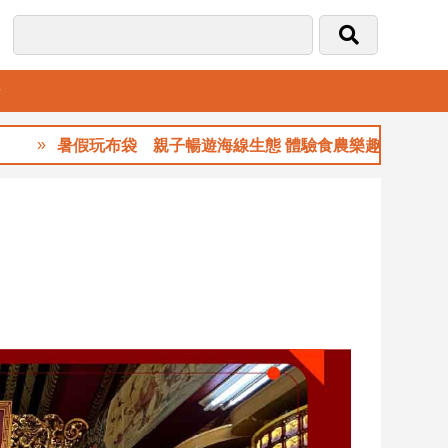
音
暑假玩布袋 親子暢遊海線生態 體驗食農樂趣