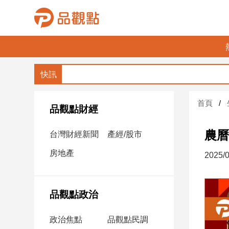
品
觀
點
財
首頁
經
品觀點財經
台
農曆
台灣財經新聞
產經/股市
灣
財
房地產
2025/0
經
新
聞
品觀點政治
產
經/
政治焦點
品觀點民調
股