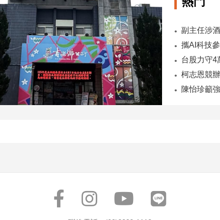
熱門
陳怡珍籲強