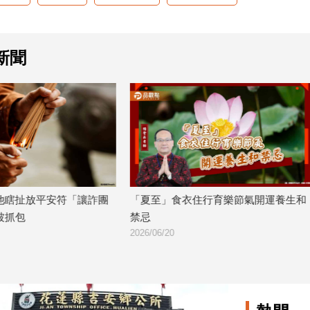
新聞
食衣住行育樂節氣開運養生和
大樂透3.2億幸運之神要找您!
2026/06/19