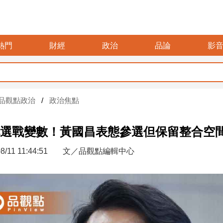
熱門
財經
政治
品論
影
品觀點政治
政治焦點
選戰變數！黃國昌表態參選但保留整合空
8/11 11:44:51
文／品觀點編輯中心