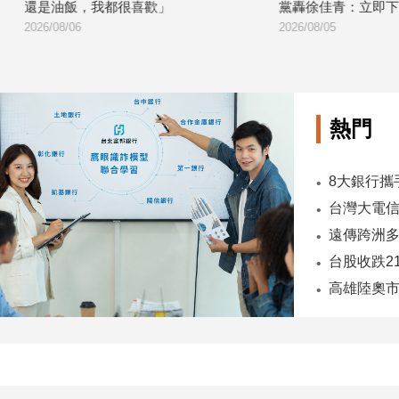
我都很喜歡」
黨轟徐佳青：立即下台負責
2026/08/05
熱門
台股收跌2