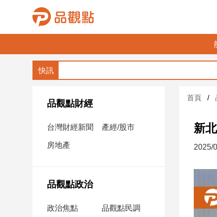
品
觀
點
財
首頁
經
品觀點財經
台
新北
台灣財經新聞
產經/股市
灣
財
房地產
2025/0
經
新
聞
品觀點政治
產
經/
政治焦點
品觀點民調
股