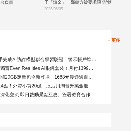
子「煉金」 鄭朝方被要求限期說明
台糖護短
2026/08/05
2026/08/04
» 更多
8大銀行攜手完成AI防詐模型聯合學習驗證 警示帳戶準確度提升2倍
台灣大電信獨賣Even Realities AI眼鏡套裝！月付1399元 專案價3990
遠傳跨洲多國20GB定量包全新登場 1688元漫遊逾百國家！
14點！外資小買20億 股后川湖晉升萬金股
高雄陸奧市深化交流 即日啟動景點互惠、簽署教育合作MOU