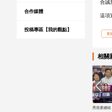
合誠
新
冠
合作媒體
病
這項
毒
專
區
投稿專區【我的觀點】
黃
南
台
相關
灣
觀
點
南
台
灣
觀
點
地院發稿
賴總統批台中食安破口 盧秀燕要總統
蔣萬安回應