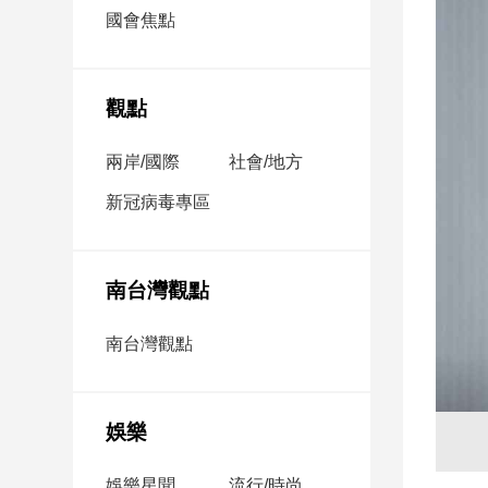
市
國會焦點
房
地
產
觀點
兩岸/國際
社會/地方
品
觀
新冠病毒專區
點
政
治
南台灣觀點
政
南台灣觀點
治
焦
點
娛樂
品
觀
點
娛樂星聞
流行/時尚