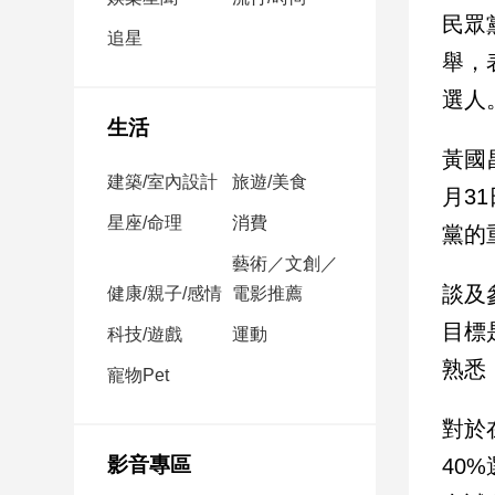
民
民眾
調
追星
舉，
國
會
選人
焦
生活
點
黃國
建築/室內設計
旅遊/美食
月3
觀
星座/命理
消費
黨的
點
藝術／文創／
談及
健康/親子/感情
電影推薦
兩
岸/
目標
科技/遊戲
運動
國
熟悉
際
寵物Pet
社
對於
會/
地
影音專區
40
方