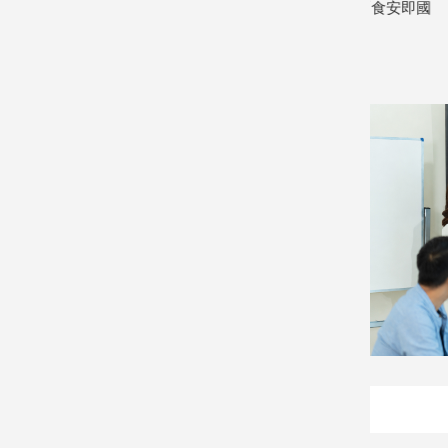
管好食安 蔣萬安搬2014「食安即國
還是油飯，
2026/08/06
安」打臉
娛
2026/08/06
樂
娛
樂
星
聞
流
行/
時
尚
追
星
生
活