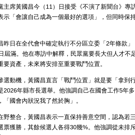
黨主席黃國昌今（11）日接受《不演了新聞台》專訪
表示「會讓自己成為一個最好的選項」，但同時保
。
昌昨日在全代會中確定執行不分區立委「2年條款」
1日屆滿。他在專訪中解釋，民眾黨要長大但人才不
重要資產，未來將安排至重要戰鬥位置。
參選動機，黃國昌直言「戰鬥位置」就是要「拿到
是2026年縣市長選舉。他強調自己在國會工作5年
，「國會內狀況我了然於胸」。
在野整合，黃國昌表示一直保持善意空間，認為若三
%選票獲勝，其餘候選人各得30幾%。他強調從未排