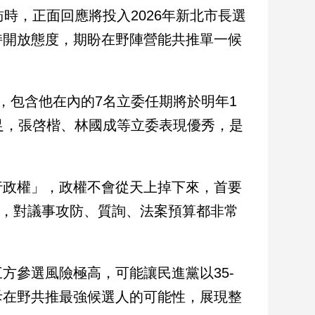
時，正面回應將投入2026年新北市長選
持開放態度，期盼在野陣營能共推單一候
，包含他在內的7名立委任期將於明年1
足，張啓楷、林國成等立委表現優秀，是
行政權」，政權不會從天上掉下來，首要
多，對議事攻防、質詢、法案預算都非常
方參選風險極高，可能讓民進黨以35-
斥在野共推最強候選人的可能性，展現整