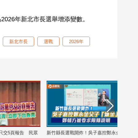
2026年新北市長選舉增添變數。
新北市長
選戰
2026年
民眾
新竹縣長選戰開炸！吳子嘉控鄭永金父
王鴻薇轟民進黨