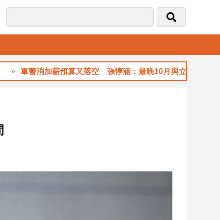
音
軍警消加薪預算又落空 張惇涵：最晚10月與立法院溝通
間