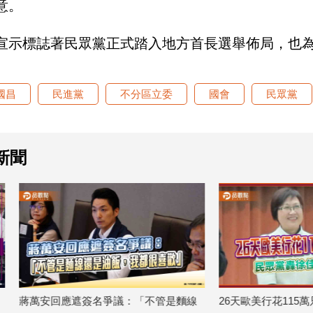
意。
宣示標誌著民眾黨正式踏入地方首長選舉佈局，也為
國昌
民進黨
不分區立委
國會
民眾黨
新聞
遮簽名爭議：「不管是麵線
26天歐美行花115萬只交5頁報告 