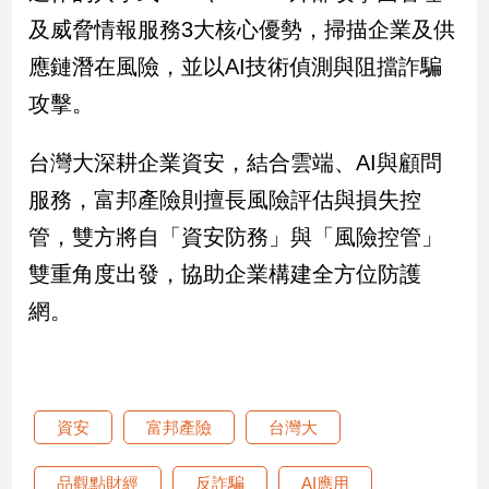
及威脅情報服務3大核心優勢，掃描企業及供
娛
應鏈潛在風險，並以AI技術偵測與阻擋詐騙
樂
攻擊。
娛
樂
台灣大深耕企業資安，結合雲端、AI與顧問
星
服務，富邦產險則擅長風險評估與損失控
聞
流
管，雙方將自「資安防務」與「風險控管」
行/
雙重角度出發，協助企業構建全方位防護
時
尚
網。
追
星
資安
富邦產險
台灣大
生
活
品觀點財經
反詐騙
AI應用