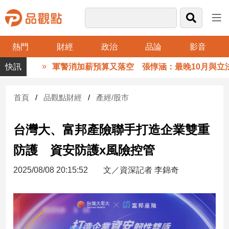
熱門
財經
政治
品論
影音
品
軍警消加薪預算又落空 張惇涵：最晚10月與立法院
觀
點
財
首頁
品觀點財經
產經/股市
經
台灣大、富邦產險聯手打造企業雙重
台
灣
防護 資安防護x風險控管
財
經
2025/08/08 20:15:52
文／資深記者 李錦奇
新
聞
產
經/
股