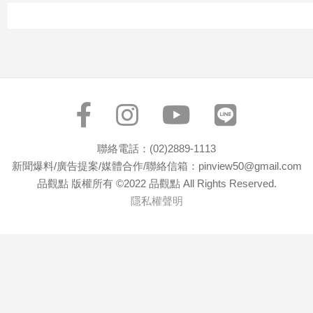
寵
物
Pet
影
音
專
區
聯絡電話：(02)2889-1113
新聞爆料/廣告提案/媒體合作/聯絡信箱：pinview50@gmail.com
品觀點 版權所有 ©2022 品觀點 All Rights Reserved.
合
隱私權聲明
作
媒
體
投
稿