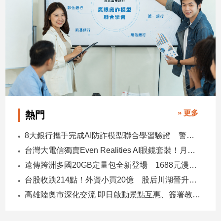
子/
感
情
藝
術
／
文
創
／
電
» 更多
熱門
影
推
8大銀行攜手完成AI防詐模型聯合學習驗證 警示帳戶準確度提升2倍
薦
台灣大電信獨賣Even Realities AI眼鏡套裝！月付1399元 專案價3990
科
技/
遠傳跨洲多國20GB定量包全新登場 1688元漫遊逾百國家！
遊
台股收跌214點！外資小買20億 股后川湖晉升萬金股
戲
高雄陸奧市深化交流 即日啟動景點互惠、簽署教育合作MOU
運
動