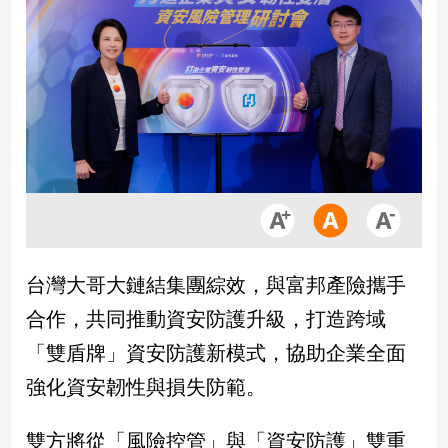
市
房
地
產
品
觀
點
政
治
台灣大哥大鏈結集團綜效，與富邦產險攜手
政
合作，共同推動資安防護升級，打造跨域
治
焦
「雙盾牌」資安防護新模式，協助企業全面
點
強化資安韌性與損失防範。
品
觀
點
雙方將從「風險控管」與「資安防護」雙重