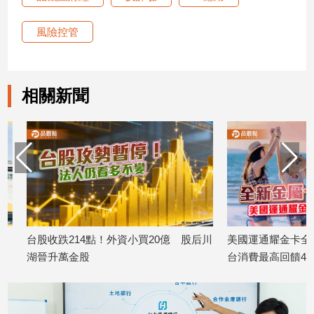
建
風險控管
築/
室
內
設
計
相關新聞
旅
遊/
美
食
星
座/
命
理
台股收跌214點！外資小買20億 股后川
美國運通耀金卡全面升
消
湖晉升萬金股
台消費最高回饋440
費
2026/08/06
2026/08/06
健
康/
親