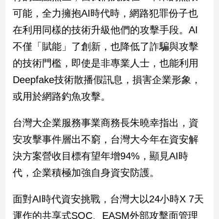
新
可能，全力擁抱AI時代時，網路犯罪份子也
冠
病
在利用同樣的技術升級他們的攻擊手段。AI
毒
不僅「賦能」了創新，也降低了詐騙與攻擊
專
區
的技術門檻，即使是非專業人士，也能利用
Deepfake技術散播假訊息，損害企業形象，
南
或用於網路釣魚攻擊。
台
灣
台灣大企業服務事業商務長朱曉幸指出，資
觀
安攻擊事件層出不窮，台灣大今年在資安解
點
決方案營收目標有望年增94%，顯見AI時
南
代，企業積極加強自身資安防護。
台
灣
觀
面對AI時代資安挑戰，台灣大以24小時X 7天
點
運作的共享式SOC、EASM外部攻擊面管理