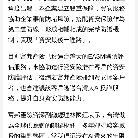
民
角度出發，為企業建立雙重保障，資安服務
調
協助企業事前防堵風險，搭配資安保險作為
國
會
第二道防線，形成相輔相成的完整防護機
焦
點
制，實現「資安最後一哩路」。
目前富邦產險已透過台灣大的EASM曝險評
觀
估服務，來協助進行資安險潛在客戶的資安
點
防護評估，後續若富邦產險碰到資安險客戶
兩
者，也會建議該客戶透過台灣大AI反詐服
岸/
國
務，提升自身資安防護能力。
際
社
富邦產險資深副總經理林國鈺表示，台灣做
會/
為全球供應鏈的關鍵樞紐，多年蟬聯駭客威
地
方
脅的重點熱區，當我們沉浸在AI帶來的無限