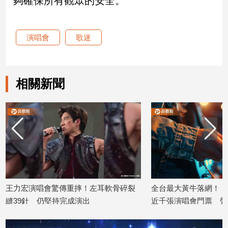
夠確保所有觀眾的安全。
建
築/
室
演唱會
歌迷
內
設
計
相關新聞
旅
遊/
美
食
星
座/
命
理
消
王力宏演唱會驚傳重摔！左耳軟骨碎裂
全台最大黃牛落網！「
費
縫39針 仍堅持完成演出
近千張演唱會門票 聲
健
2026/07/06
2026/07/03
康/
親