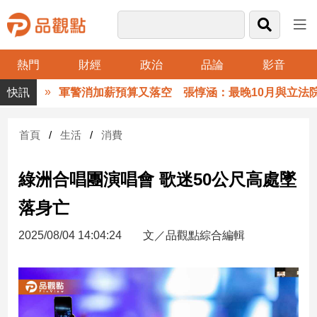
熱門
財經
政治
品論
影音
品
軍警消加薪預算又落空 張惇涵：最晚10月與立法院溝
觀
點
財
首頁
生活
消費
經
綠洲合唱團演唱會 歌迷50公尺高處墜
台
灣
落身亡
財
經
2025/08/04 14:04:24
文／品觀點綜合編輯
新
聞
產
經/
股