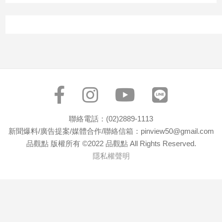
寵
物
Pet
影
音
專
區
聯絡電話：(02)2889-1113
新聞爆料/廣告提案/媒體合作/聯絡信箱：pinview50@gmail.com
合
品觀點 版權所有 ©2022 品觀點 All Rights Reserved.
作
隱私權聲明
媒
體
投
稿