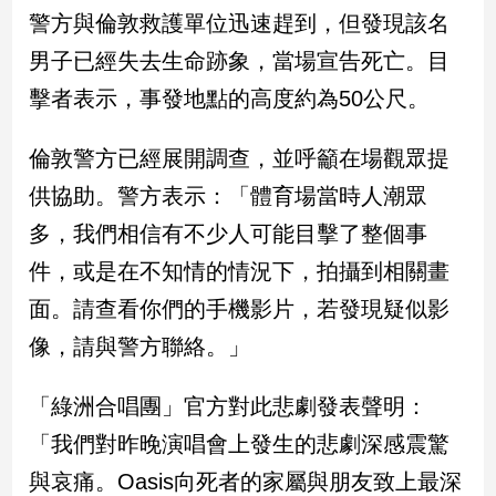
民
警方與倫敦救護單位迅速趕到，但發現該名
調
男子已經失去生命跡象，當場宣告死亡。目
國
會
擊者表示，事發地點的高度約為50公尺。
焦
點
倫敦警方已經展開調查，並呼籲在場觀眾提
供協助。警方表示：「體育場當時人潮眾
觀
多，我們相信有不少人可能目擊了整個事
點
件，或是在不知情的情況下，拍攝到相關畫
兩
面。請查看你們的手機影片，若發現疑似影
岸/
像，請與警方聯絡。」
國
際
「綠洲合唱團」官方對此悲劇發表聲明：
社
會/
「我們對昨晚演唱會上發生的悲劇深感震驚
地
方
與哀痛。Oasis向死者的家屬與朋友致上最深