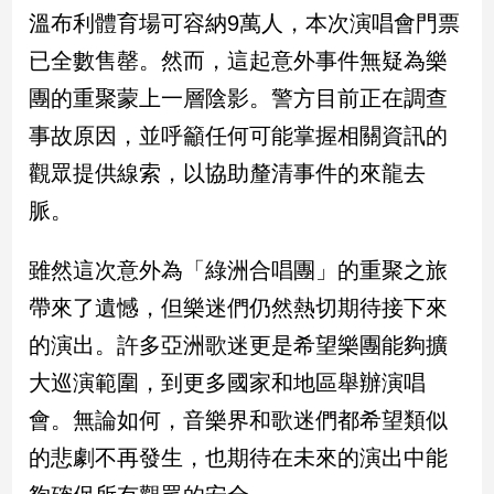
溫布利體育場可容納9萬人，本次演唱會門票
娛
已全數售罄。然而，這起意外事件無疑為樂
樂
團的重聚蒙上一層陰影。警方目前正在調查
事故原因，並呼籲任何可能掌握相關資訊的
娛
樂
觀眾提供線索，以協助釐清事件的來龍去
星
聞
脈。
流
行/
雖然這次意外為「綠洲合唱團」的重聚之旅
時
帶來了遺憾，但樂迷們仍然熱切期待接下來
尚
追
的演出。許多亞洲歌迷更是希望樂團能夠擴
星
大巡演範圍，到更多國家和地區舉辦演唱
會。無論如何，音樂界和歌迷們都希望類似
生
的悲劇不再發生，也期待在未來的演出中能
活