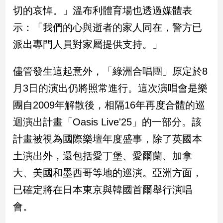
新
切的哀悼。」溫布利體育場也透過媒體表
冠
示：「我們的心與逝者的家人同在，警方已
病
毒
派出專門人員對家屬提供支持。」
專
區
儘管發生這起意外，「綠洲合唱團」原定於8
月3日的演出仍將照常進行。這次演唱會是樂
南
團自2009年解散後，相隔16年再度合體的巡
台
迴演出計畫「Oasis Live'25」的一部分。該
灣
觀
計畫被視為國際樂壇年度盛事，除了英國本
點
土演出外，還包括愛丁堡、愛爾蘭、加拿
南
大、美國和墨西哥等地的巡演。亞洲方面，
台
已確定將在日本東京與韓國首爾舉行演唱
灣
觀
會。
點