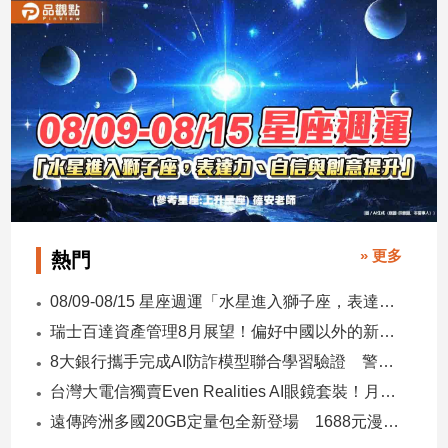
子/
感
情
藝
術
／
文
創
／
電
影
» 更多
熱門
推
薦
08/09-08/15 星座週運「水星進入獅子座，表達力、自信與創意提升」
科
瑞士百達資產管理8月展望！偏好中國以外的新興市場 看好這些產業
技/
遊
8大銀行攜手完成AI防詐模型聯合學習驗證 警示帳戶準確度提升2倍
戲
台灣大電信獨賣Even Realities AI眼鏡套裝！月付1399元 專案價3990
運
遠傳跨洲多國20GB定量包全新登場 1688元漫遊逾百國家！
動