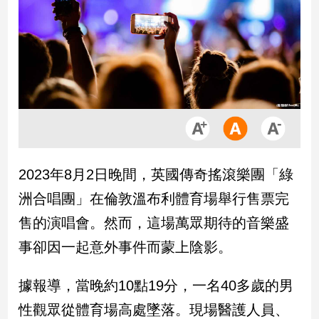
市
房
地
產
品
觀
點
政
2023年8月2日晚間，英國傳奇搖滾樂團「綠
治
洲合唱團」在倫敦溫布利體育場舉行售票完
政
售的演唱會。然而，這場萬眾期待的音樂盛
治
事卻因一起意外事件而蒙上陰影。
焦
點
品
據報導，當晚約10點19分，一名40多歲的男
觀
性觀眾從體育場高處墜落。現場醫護人員、
點