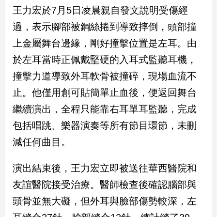
民
王力宏於7月5日凌晨親自發文說明受傷經
調
過，表示腳部被鋼絲捲到導致摔倒，頭部撞
國
會
上金屬舞台邊緣，剛好撞擊位置是左耳。由
焦
於左耳當時正佩戴堅硬的入耳式監聽耳機，
點
撞擊力道導致外耳軟骨被撞碎，現場血流不
止。他僅用創可貼簡單止血後，便返回舞台
觀
繼續演出，全程只能靠右耳單耳監聽，完成
點
包括唱跳、樂器演奏等所有節目環節，未刪
兩
減任何曲目。
岸/
國
際
演出結束後，王力宏立即被送往華西醫院和
社
友誼醫院接受治療。醫師檢查後確認腦部與
會/
地
頭骨並無大礙，但外耳與臉部傷勢較深，左
方