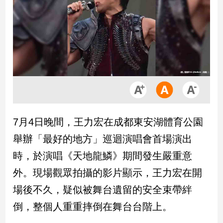
市
房
地
產
品
觀
點
政
7月4日晚間，王力宏在成都東安湖體育公園
治
舉辦「最好的地方」巡迴演唱會首場演出
政
時，於演唱《天地龍鱗》期間發生嚴重意
治
外。現場觀眾拍攝的影片顯示，王力宏在開
焦
點
場後不久，疑似被舞台遺留的安全束帶絆
品
倒，整個人重重摔倒在舞台台階上。
觀
點