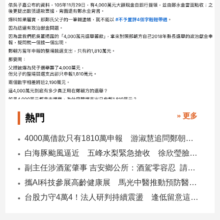
子/
感
情
藝
術
／
文
創
／
電
» 更多
熱門
影
推
薦
4000萬借款只有1810萬申報 游淑慧追問鄭朝方：2190萬差額去哪了
科
白海豚颱風逼近 五峰水梨緊急搶收 徐欣瑩臉書急呼「搶救五峰水梨」
技/
副主任涉酒駕肇事 吉安鄉公所：酒駕零容忍 請辭獲准
遊
攜AI科技參展高齡健康展 馬光中醫推動預防醫學迎接長壽新經濟
戲
台股力守4萬4！法人研判持續震盪 逢低留意這些族群
運
動