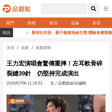
熱門
財經
政治
品論
影音
品
暑假玩布袋 親子暢遊海線生態 體驗食農樂趣
觀
點
財
首頁
娛樂
娛樂星聞
經
王力宏演唱會驚傳重摔！左耳軟骨碎
台
灣
裂縫39針 仍堅持完成演出
財
經
2026/07/06 11:16:51
文／品觀點綜合編輯
新
聞
產
經/
股