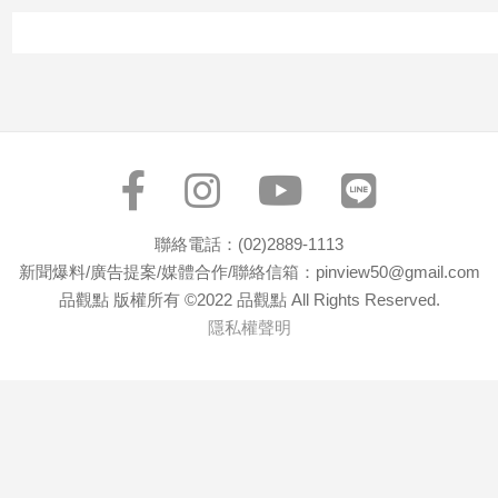
寵
物
Pet
影
音
專
區
聯絡電話：(02)2889-1113
新聞爆料/廣告提案/媒體合作/聯絡信箱：pinview50@gmail.com
合
品觀點 版權所有 ©2022 品觀點 All Rights Reserved.
作
隱私權聲明
媒
體
投
稿