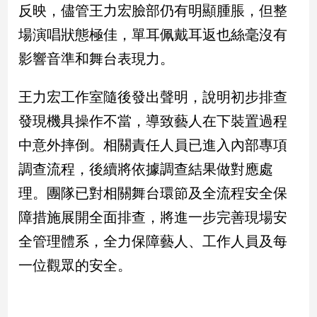
反映，儘管王力宏臉部仍有明顯腫脹，但整
場演唱狀態極佳，單耳佩戴耳返也絲毫沒有
娛
樂
影響音準和舞台表現力。
娛
王力宏工作室隨後發出聲明，說明初步排查
樂
星
發現機具操作不當，導致藝人在下裝置過程
聞
中意外摔倒。相關責任人員已進入內部專項
流
行/
調查流程，後續將依據調查結果做對應處
時
理。團隊已對相關舞台環節及全流程安全保
尚
障措施展開全面排查，將進一步完善現場安
追
星
全管理體系，全力保障藝人、工作人員及每
一位觀眾的安全。
生
活