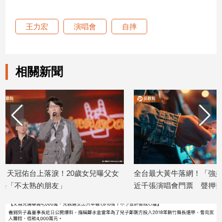
建
築/
王力宏
演唱會
自摔
室
內
設
計
相關新聞
旅
遊/
美
食
星
座/
命
理
兒曝父女
全台最大黃牛落網！「強妮娛樂」查扣
SUPER 
消
費
近千張演唱會門票 聲押禁見
永豐金證券
2026/07/03
2026/06/05
健
康/
親