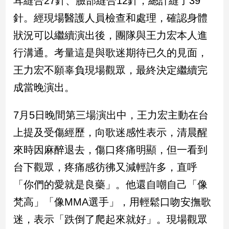
耳縫合27針、臉部縫合12針，總計縫了39
新
針。經現場醫護人員檢查和處理，確認身體
冠
病
狀況可以繼續演出後，團隊與王力宏本人進
毒
專
行溝通。考量這是與歌迷期待已久的見面，
區
王力宏不願辜負現場觀眾，最終決定繼續完
成當晚演出。
南
台
7月5日晚間第三場演出中，王力宏主動在台
灣
上提及受傷經歷，向歌迷感性表示，清晨醒
觀
來時因麻醉退去，傷口疼痛明顯，但一看到
點
台下觀眾，疼痛感彷彿又減輕許多，直呼
南
「你們的愛就是良藥」。他還自嘲自己「像
台
灣
梵高」「像MMA選手」，用輕鬆口吻安撫歌
觀
點
迷，表示「跌倒了爬起來就好」。現場觀眾