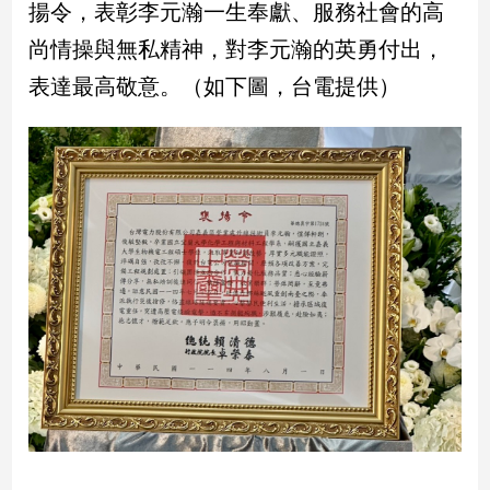
揚令，表彰李元瀚一生奉獻、服務社會的高
新
冠
尚情操與無私精神，對李元瀚的英勇付出，
病
毒
表達最高敬意。（如下圖，台電提供）
專
區
南
台
灣
觀
點
南
台
灣
觀
點