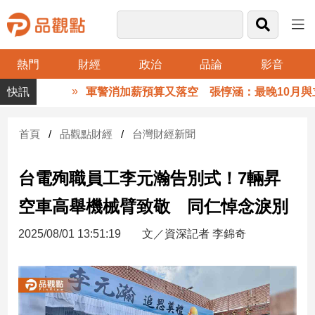
熱門
財經
政治
品論
影音
品
軍警消加薪預算又落空 張惇涵：最晚10月與立法
觀
點
財
首頁
品觀點財經
台灣財經新聞
經
台電殉職員工李元瀚告別式！7輛昇
台
灣
空車高舉機械臂致敬 同仁悼念淚別
財
經
2025/08/01 13:51:19
文／資深記者 李錦奇
新
聞
產
經/
股