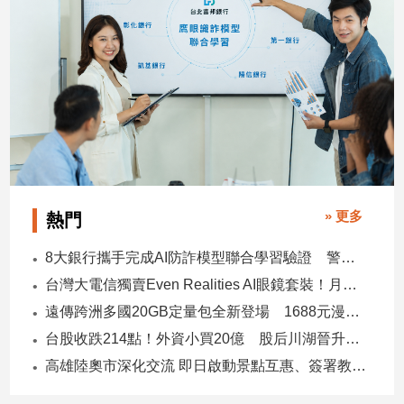
寵
物
Pet
影
音
專
區
» 更多
熱門
合
8大銀行攜手完成AI防詐模型聯合學習驗證 警示帳戶準確度提升2倍
作
台灣大電信獨賣Even Realities AI眼鏡套裝！月付1399元 專案價3990
媒
體
遠傳跨洲多國20GB定量包全新登場 1688元漫遊逾百國家！
台股收跌214點！外資小買20億 股后川湖晉升萬金股
高雄陸奧市深化交流 即日啟動景點互惠、簽署教育合作MOU
投
稿