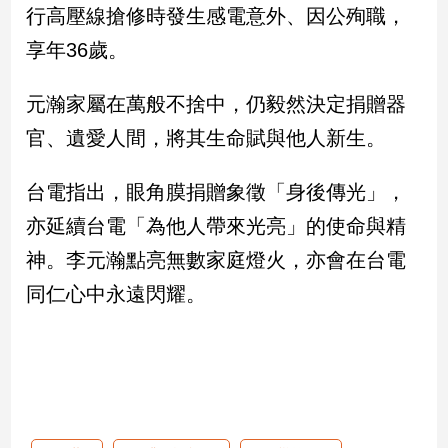
行高壓線搶修時發生感電意外、因公殉職，
建
享年36歲。
築/
室
內
元瀚家屬在萬般不捨中，仍毅然決定捐贈器
設
計
官、遺愛人間，將其生命賦與他人新生。
旅
遊/
台電指出，眼角膜捐贈象徵「身後傳光」，
美
亦延續台電「為他人帶來光亮」的使命與精
食
星
神。李元瀚點亮無數家庭燈火，亦會在台電
座/
同仁心中永遠閃耀。
命
理
消
費
健
康/
親