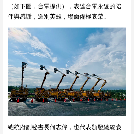
民
（如下圖，台電提供），表達台電永遠的陪
調
伴與感謝，送別英雄，場面備極哀榮。
國
會
焦
點
觀
點
兩
岸/
國
際
社
會/
地
總統府副秘書長何志偉，也代表頒發總統褒
方