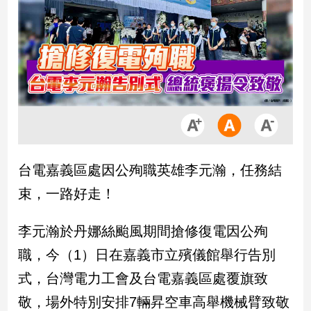
市
房
地
產
品
觀
點
政
台電嘉義區處因公殉職英雄李元瀚，任務結
治
束，一路好走！
政
治
李元瀚於丹娜絲颱風期間搶修復電因公殉
焦
職，今（1）日在嘉義市立殯儀館舉行告別
點
品
式，台灣電力工會及台電嘉義區處覆旗致
觀
敬，場外特別安排7輛昇空車高舉機械臂致敬
點