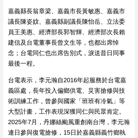
嘉義縣長翁章梁、嘉義市長黃敏惠、嘉義市
娛
議長陳姿妏、嘉義縣副議長陳怡岳、立法委
樂
員王美惠、經濟部長郭智輝、經濟部次長賴
娛
建信及台電董事長曾文生等，也都出席悼
樂
星
念；台電同仁也出席告別式，淚送昔日同事
聞
最後一程。
流
行/
時
台電表示，李元瀚自2016年起服務於台電嘉
尚
義區處，長年投入偏鄉供電、災害搶修與技
追
術訓練工作，曾參與國家「班班有冷氣」等
星
大型計畫，工作表現深獲同仁與民眾肯定。
2025年7月，丹娜絲颱風重創南台灣，李元瀚
生
連日參與復電搶修，15日於嘉義縣義竹鄉執
活