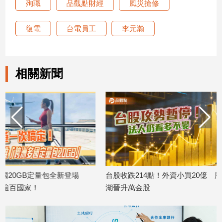
殉職
品觀點財經
風災搶修
子/
感
復電
台電員工
李元瀚
情
藝
術
／
相關新聞
文
創
／
電
影
推
薦
科
技/
遊
台股收跌214點！外資小買20億 股后川
美國運通耀金卡全面
戲
湖晉升萬金股
台消費最高回饋440
2026/08/06
2026/08/06
運
動