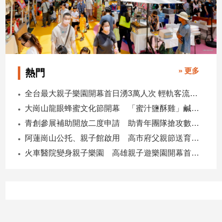
專
區
【我
的
觀
» 更多
熱門
點】
全台最大親子樂園開幕首日湧3萬人次 輕軌客流增20倍
大崗山龍眼蜂蜜文化節開幕 「蜜汁鹽酥雞」鹹甜跨界搶話題
青創參展補助開放二度申請 助青年團隊搶攻數位轉型商機
阿蓮崗山公托、親子館啟用 高市府父親節送育兒暖禮
火車醫院變身親子樂園 高雄親子遊樂園開幕首日爆棚