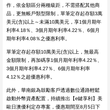
民
作，依金額區分兩種級距，不需搭配其他商
調
品，更無帳戶類型限制，單筆定存起存額3萬
國
會
美元(含)以上～未滿10萬美元，享1個月期年
焦
利率4.18％、3個月期年利率4.22％、6個月
點
期年利率4.08％之優惠利率。
觀
單筆定存起存額10萬美元(含)以上，無最高
點
金額限制，再加碼享1個月期年利率4.22％、
兩
3個月期年利率4.27％、6個月期年利率
岸/
4.12％之超優惠利率。
國
際
此外，華南銀為鼓勵客戶透過數位通路輕鬆
社
會/
啟動外幣資產配置，持續推出【e鍵享利】美
地
方
歐日澳優利定存專案，優惠期間至8月5日下