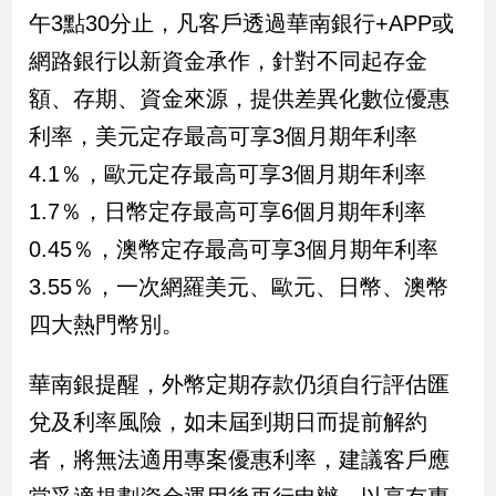
新
午3點30分止，凡客戶透過華南銀行+APP或
冠
網路銀行以新資金承作，針對不同起存金
病
毒
額、存期、資金來源，提供差異化數位優惠
專
區
利率，美元定存最高可享3個月期年利率
4.1％，歐元定存最高可享3個月期年利率
1.7％，日幣定存最高可享6個月期年利率
南
台
0.45％，澳幣定存最高可享3個月期年利率
灣
3.55％，一次網羅美元、歐元、日幣、澳幣
觀
四大熱門幣別。
點
南
華南銀提醒，外幣定期存款仍須自行評估匯
台
兌及利率風險，如未屆到期日而提前解約
灣
觀
者，將無法適用專案優惠利率，建議客戶應
點