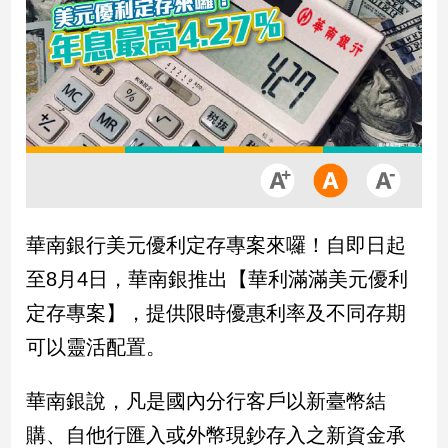
市
房
地
產
品
觀
點
政
華南銀行美元優利定存專案來囉！自即日起
治
至8月4日，華南銀推出【華利滿滿美元優利
政
定存專案】，提供限時優惠利率及不同存期
治
可以靈活配置。
焦
點
品
華南銀說，凡是國內分行客戶以新臺幣結
觀
購、自他行匯入或外幣現鈔存入之新資金承
點