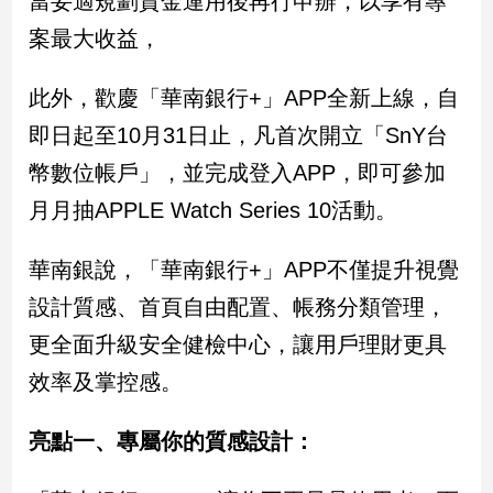
當妥適規劃資金運用後再行申辦，以享有專
案最大收益，
娛
樂
此外，歡慶「華南銀行+」APP全新上線，自
即日起至10月31日止，凡首次開立「SnY台
娛
樂
幣數位帳戶」，並完成登入APP，即可參加
星
聞
月月抽APPLE Watch Series 10活動。
流
行/
華南銀說，「華南銀行+」APP不僅提升視覺
時
設計質感、首頁自由配置、帳務分類管理，
尚
追
更全面升級安全健檢中心，讓用戶理財更具
星
效率及掌控感。
亮點一、專屬你的質感設計：
生
活