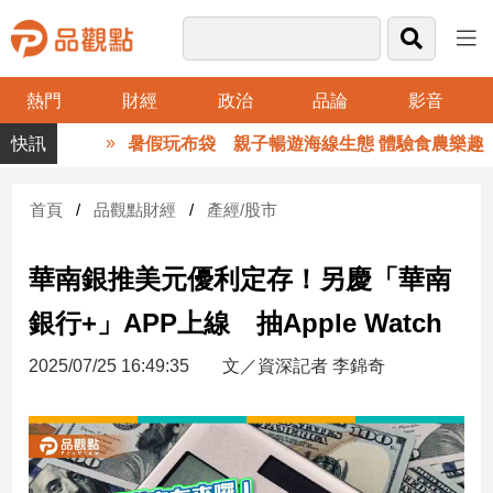
熱門
財經
政治
品論
影音
品
暑假玩布袋 親子暢遊海線生態 體驗食農樂趣
觀
點
財
首頁
品觀點財經
產經/股市
經
華南銀推美元優利定存！另慶「華南
台
灣
銀行+」APP上線 抽Apple Watch
財
經
2025/07/25 16:49:35
文／資深記者 李錦奇
新
聞
產
經/
股