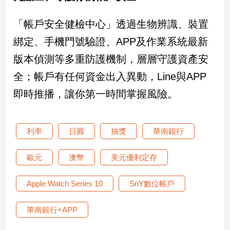
子/
感
「帳戶安全健檢中心」透過生物辨識、裝置
情
綁定、手機門號驗證、APP及作業系統最新
藝
術
版本偵測等多重防護機制，層層守護資產安
／
全；帳戶有任何資金出入異動，Line與APP
文
創
即時推播，讓你第一時間掌握風險。
／
電
影
利率
日圓
抽獎
華南銀行
推
薦
歐元
澳幣
美元優利定存
科
技/
遊
Apple Watch Series 10
SnY數位帳戶
戲
運
華南銀行+APP
動