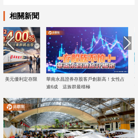
寵
物
相關新聞
Pet
影
音
專
區
華南永昌證券存股客戶創新高！女性占
富邦證「新戶起飛」
合
逾6成 這族群最積極
高回饋1200 再抽
作
2026/07/21
回機票
媒
2026/07/17
體
投
稿