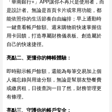
「華南銀行+」APP讓你不再只是使用者，而
建
是設計者。無論是首頁卡片或常用功能，都
築/
室
能依照你的生活節奏自由編排；早上通勤時
內
一鍵查看帳戶餘額、週末購物前快速掌握信
設
計
用卡回饋，打造專屬財務儀表板、創造屬於
旅
自己的快速捷徑。
遊/
美
食
亮點二、更懂你的轉帳體驗：
星
座/
即時顯示帳戶餘額，還能為每筆交易加上個
命
人備忘錄與用途分類，無論是幫朋友墊餐費
理
或繳房租，日後查詢一目了然，財務管理更
消
費
有條理。
健
康/
亮點三、守護你的帳戶安全：
親