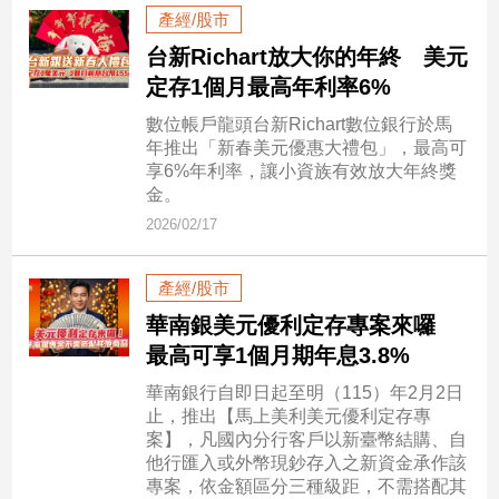
產經/股市
台新Richart放大你的年終 美元
娛
樂
定存1個月最高年利率6%
數位帳戶龍頭台新Richart數位銀行於馬
娛
年推出「新春美元優惠大禮包」，最高可
樂
享6%年利率，讓小資族有效放大年終獎
星
金。
聞
2026/02/17
流
行/
時
產經/股市
尚
華南銀美元優利定存專案來囉
追
最高可享1個月期年息3.8%
星
華南銀行自即日起至明（115）年2月2日
止，推出【馬上美利美元優利定存專
案】，凡國內分行客戶以新臺幣結購、自
生
他行匯入或外幣現鈔存入之新資金承作該
活
專案，依金額區分三種級距，不需搭配其