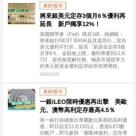
子/
產經/股市
感
將來銀美元定存3個月6％優利再
情
延長 新戶獨享12%！
藝
術
美國聯準會（Fed）降息1碼，純網銀：
／
將來銀行NEXT BANK反其道而行，宣布
文
美元優利不打折，延長「新資金定存3個
創
月享6％、金額無上限」優利專案到11月
／
7日，提供無需解任務、極具市場競爭力
電
的美元新資金優利定存給所有將將粉。
影
2025/11/03
推
薦
產經/股市
科
技/
一銀iLEO限時優惠再出擊 美歐
遊
元、澳幣高利定存最高4.5％
戲
第一銀行持續推出專屬數位客群的高利優
運
惠，即日起至11月13日止，透過iLEO數
動
位帳戶，即可參與「優匯神速利」定存專