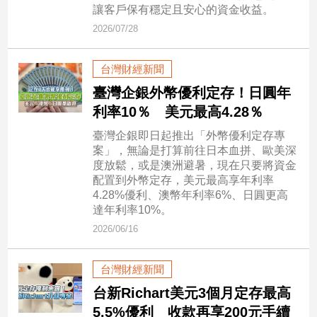
市
讓客戶保有穩定且安心的資金收益。
房
2026/07/28
地
產
台灣財經新聞
臺灣企銀外幣優利定存！日圓年
品
利率10％ 美元最高4.28％
觀
臺灣企銀即日起推出「外幣優利定存專
點
案」，無論是打算前往日本血拼、歐美深
政
度放鬆，或是澳洲避暑，現在只要將資金
配置到外幣定存，美元最高享年利率
治
4.28%優利、澳幣年利率6%、日圓更高
達年利率10%。
政
治
2026/06/16
焦
點
台灣財經新聞
品
台新Richart美元3個月定存最高
觀
點
5.5%優利 收款再享200元手續