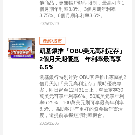
他商品，更無帳戶類型限制，最高可享1
建
個月期年利率3.8%、3個月期年利率
築/
3.75%、6個月期年利率3.6%。
室
2025/12/29
內
設
計
產經/股市
旅
凱基銀推「OBU美元高利定存」
遊/
2個月天期優惠 年利率最高享
美
6.5％
食
星
凱基銀行特別針對 OBU客戶推出專屬的2
座/
個月天期「美元高利定存」限時優惠專
命
案，即日起至12月31日止，單筆定存30
理
萬美元可享年利率6%、50萬美元享年利
率6.25%、100萬美元則可享最高年利率
消
6.5%，協助客戶有更好的資金操作靈活
費
度，還提前掌握短期利率機會。
健
2025/12/05
康/
親