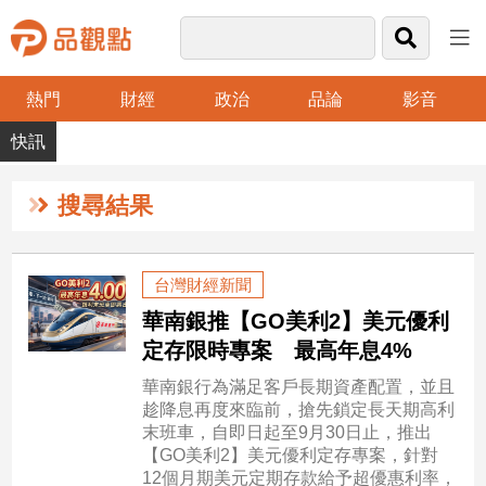
熱門
財經
政治
品論
影音
品
觀
點
財
搜尋結果
經
台
台灣財經新聞
灣
華南銀推【GO美利2】美元優利
財
經
定存限時專案 最高年息4%
新
華南銀行為滿足客戶長期資產配置，並且
聞
趁降息再度來臨前，搶先鎖定長天期高利
產
末班車，自即日起至9月30日止，推出
經/
【GO美利2】美元優利定存專案，針對
股
12個月期美元定期存款給予超優惠利率，