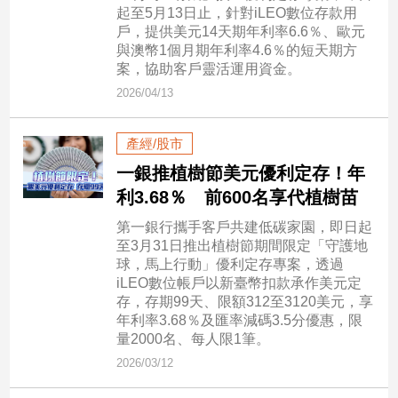
新
起至5月13日止，針對iLEO數位存款用
冠
戶，提供美元14天期年利率6.6％、歐元
病
與澳幣1個月期年利率4.6％的短天期方
毒
案，協助客戶靈活運用資金。
專
2026/04/13
區
產經/股市
南
一銀推植樹節美元優利定存！年
台
利3.68％ 前600名享代植樹苗
灣
第一銀行攜手客戶共建低碳家園，即日起
觀
至3月31日推出植樹節期間限定「守護地
點
球，馬上行動」優利定存專案，透過
iLEO數位帳戶以新臺幣扣款承作美元定
南
存，存期99天、限額312至3120美元，享
台
年利率3.68％及匯率減碼3.5分優惠，限
灣
量2000名、每人限1筆。
觀
2026/03/12
點