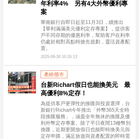
年利率4% 另有4大外幣優利專
專
案
區
【我
華南銀行自即日起至11月3日，續推出
【華利滿滿美元優利定存專案】，提供客
的
戶不同存期的優惠利率，幫助客戶在利率
觀
仍處於相對高點時搶先規劃，靈活資產配
點】
置。
2025-09-30 10:26:13
產經/股市
台新Richart假日也能換美元 最
高優利8%定存！
為提供客戶更彈性的換匯與投資選擇，台
新銀行Richart今年推出「外幣365天全時
段換匯服務」，涵蓋全年無休的換匯及優
利外幣定存專案。除了平日夜間13種幣別
換匯，近期更開放假日也能即時換美元與
定存申購，滿足旅遊與資產配置的即時需