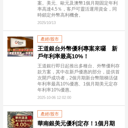
寵
案。美元、歐元及澳幣1個月期固定年利
物
率高達4.5％，客戶可靈活運用資金，同
Pet
時鎖定外幣高利機會。
2025/10/13
影
產經/股市
音
王道銀台外幣優利專案來囉 新
專
戶年利率最高10%！
區
王道銀行即日起推出多種台、外幣優利存
款方案，其中在新戶優惠的部分，提供首
合
次開戶成功者，2個月期新台幣階梯活儲
作
年利率最高10%優惠、1個月期美元定存
年利率10%優惠。
媒
2025-10-06 12:02:00
體
產經/股市
投
華南銀美元優利定存！1個月期
稿