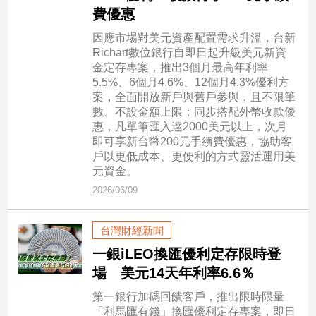
民
費優惠
調
因應市場對美元資產配置需求升溫，台新
國
Richart數位銀行自即日起升級美元新資
會
金定存專案，推出3個月最高年利率
焦
5.5%、6個月4.6%、12個月4.3%優利方
點
案，全面開放新戶與舊戶參與，且不限筆
數、不設金額上限；同步搭配外幣收款優
惠，凡單筆匯入達2000美元以上，次月
觀
即可享新台幣200元手續費優惠，協助客
戶以更低成本、更便利的方式靈活運用美
點
元資金。
2026/06/09
兩
岸/
國
台灣財經新聞
際
一銀iLEO換匯優利定存限時登
社
場 美元14天年利率6.6％
會/
地
第一銀行加碼回饋客戶，推出限時限量
方
「利馬匯有錢」換匯優利定存專案，即日