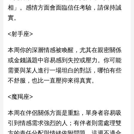
子/
相」。感情方面會面臨信任考驗，請保持誠
感
實。
情
藝
<射手座>
術
／
文
本周你的深層情感被喚醒，尤其在親密關係
創
／
或金錢議題中容易感到失控或壓力。你可能
電
需要與某人進行一場坦白的對話，哪怕有些
影
推
不舒服，也比一直壓抑來得真實。
薦
科
<魔羯座>
技/
遊
戲
本周在伴侶關係方面是重點，單身者容易吸
運
引到情感需求強烈的人；有伴者則需處理雙
動
方的責任分配與情緒依附問題。這週不適合