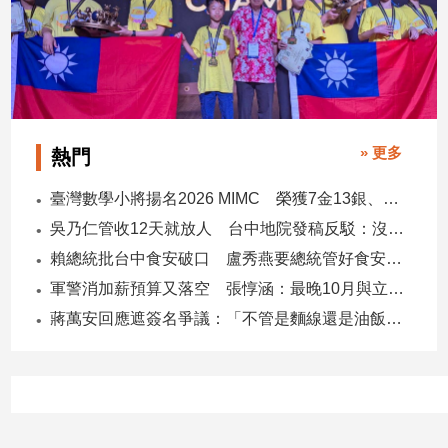
» 更多
熱門
臺灣數學小將揚名2026 MIMC​ 榮獲7金13銀、13銅1佳作
吳乃仁管收12天就放人 台中地院發稿反駁：沒有司法雙標
賴總統批台中食安破口 盧秀燕要總統管好食安 蔣萬安搬2014「食安即國安」打臉
軍警消加薪預算又落空 張惇涵：最晚10月與立法院溝通
蔣萬安回應遮簽名爭議：「不管是麵線還是油飯，我都很喜歡」