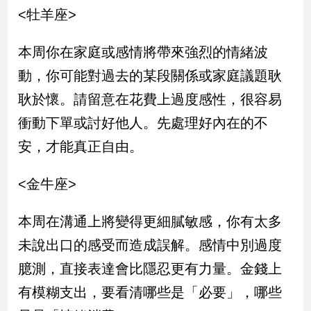
民
<牡羊座>
調
國
本周你在家庭或感情將帶來強烈的情緒波
會
焦
動，你可能對過去的某段關係或家庭議題耿
點
耿於懷。請留意在花費上過度感性，很容易
衝動下單或討好他人。先處理好內在的不
觀
安，才能真正自由。
點
<金牛座>
兩
岸/
國
本周在溝通上將變得更細膩敏感，你有太多
際
未說出口的感受而造成誤解。感情中別過度
社
臆測，直接表達會比隱忍更有力量。金錢上
會/
地
有模糊支出，要看清哪些是「必要」，哪些
方