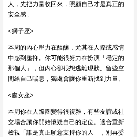
人，先把力量收回來，照顧自己才是真正的
安全感。
娛
樂
<獅子座>
娛
樂
本周的內心壓力在醞釀，尤其在人際或感情
星
聞
中感到壓抑。你可能很努力在扮演「穩定的
流
那個人」，但內心卻很想逃離現狀。留些空
行/
間給自己喘息，獨處會讓你重新找到力量。
時
尚
<處女座>
追
星
本周你在人際圈變得很複雜，有些友誼或社
交場合讓你開始懷疑自己的定位。適合重新
生
活
檢視「誰是真正願意支持你的人」，別再委