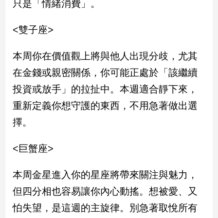
只是「情緒消費」。
新
冠
病
<雙子座>
毒
專
本周你在價值觀上將與他人出現分歧，尤其
區
在金錢或親密關係，你可能正處於「該繼續
投資或放手」的拉扯中。本週適合靜下來，
南
重新定義你想守護的東西，不用急著做出選
台
灣
擇。
觀
點
<巨蟹座>
南
本周金星進入你的星座將帶來關注與魅力，
台
灣
但四分相也容易讓你內心動搖。想被愛、又
觀
點
怕失望，是這週的主旋律。別急著取悅所有