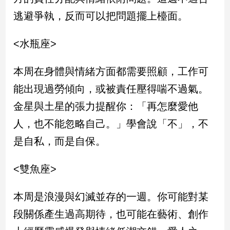
寵
逃避爭執，反而可以把問題擺上檯面。
物
Pet
<水瓶座>
影
本周在身體與情緒方面都需要照顧，工作可
音
能出現過勞傾向，或被責任壓得喘不過氣。
專
區
金星與土星的張力提醒你：「再怎麼愛他
人，也不能忽略自己。」學會說「不」，不
合
是自私，而是自保。
作
媒
<雙魚座>
體
本周是浪漫與幻滅並存的一週。你可能對某
投
段關係產生過高期待，也可能在藝術、創作
稿