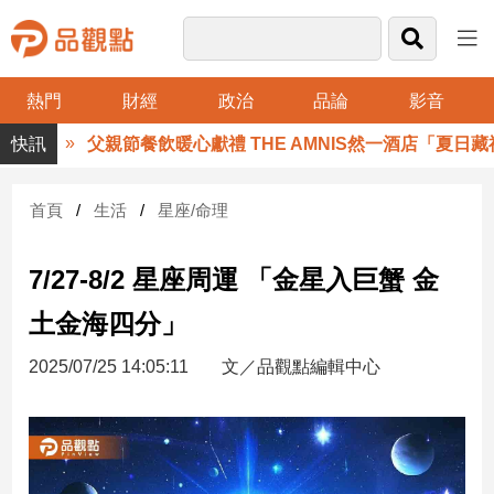
熱門
財經
政治
品論
影音
品
父親節餐飲暖心獻禮 THE AMNIS然一酒店「夏日藏禮
觀
點
財
首頁
生活
星座/命理
經
7/27-8/2 星座周運 「金星入巨蟹 金
台
灣
土金海四分」
財
經
2025/07/25 14:05:11
文／品觀點編輯中心
新
聞
產
經/
股