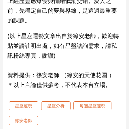
上經歷靈感爆發與情緒低潮交錯。愛人之
專
前，先穩定自己的夢與界線，是這週最重要
區
的課題。
【我
的
觀
(以上星座運勢文章出自於篠安老師，歡迎轉
點】
貼並請註明出處，如有星盤諮詢需求，請私
訊粉絲專頁，謝謝)
資料提供：篠安老師 （篠安的天使花園 ）
＊以上言論僅供參考，不代表本台立場。
星座運勢
星座分析
每週星座運勢
篠安老師