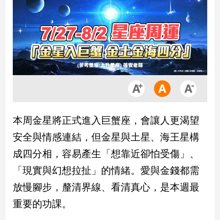
市
房
地
產
品
觀
點
政
本周金星將正式進入巨蟹座，會讓人更渴望
治
安全與情感連結，但金星與土星、海王星構
政
成四分相，容易產生「想靠近卻怕受傷」、
治
「現實與幻想拉扯」的情緒。愛與金錢都需
焦
點
放慢腳步，釐清界線、看清真心，是本週最
品
重要的功課。
觀
點