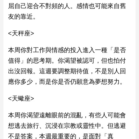
屈自己迎合不對頻的人。感情也可能來自舊
建
築/
友的靠近。
室
內
<天秤座>
設
計
本周你對工作與情感的投入進入一種「是否
旅
遊/
值得」的思考期。你渴望被認可，但也怕付
美
食
出沒回報。這週要調整期待值，不是別人回
星
應你多少，而是你是否仍願意為夢想努力。
座/
命
<天蠍座>
理
消
本周你渴望遠離眼前的混亂，有些人可能會
費
想逃去旅行、沉浸在宗教或靈性中。但逃避
健
康/
不是答案，本週最重要的，是面對「真
親