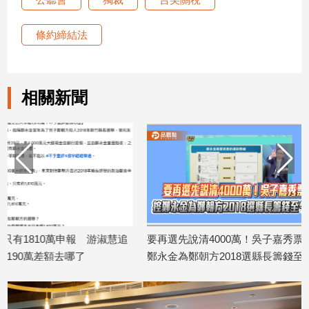
娛
條約締結法
樂
娛
相關新聞
樂
星
聞
流
行/
時
尚
追
星
 游淑慧追
要再選先說清4000萬！吳子嘉秀票據 控
吳乃仁管收
鄭永金為鄭朝方2018選縣長籌錢至今未
反駁：沒有
2026/08/06
還
生
2026/08/07
活