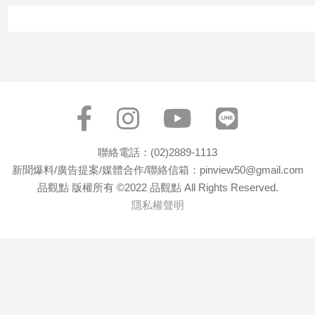
子/
感
情
藝
術
／
文
創
／
聯絡電話：(02)2889-1113
電
影
新聞爆料/廣告提案/媒體合作/聯絡信箱：pinview50@gmail.com
推
品觀點 版權所有 ©2022 品觀點 All Rights Reserved.
薦
隱私權聲明
科
技/
遊
戲
運
動