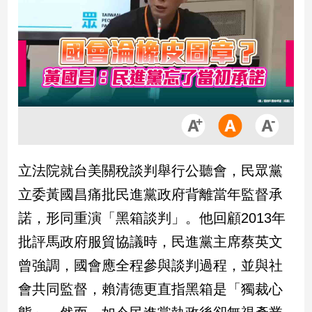
市
房
地
產
品
觀
點
政
立法院就台美關稅談判舉行公聽會，民眾黨
治
立委黃國昌痛批民進黨政府背離當年監督承
政
諾，形同重演「黑箱談判」。他回顧2013年
治
批評馬政府服貿協議時，民進黨主席蔡英文
焦
點
曾強調，國會應全程參與談判過程，並與社
品
會共同監督，賴清德更直指黑箱是「獨裁心
觀
點