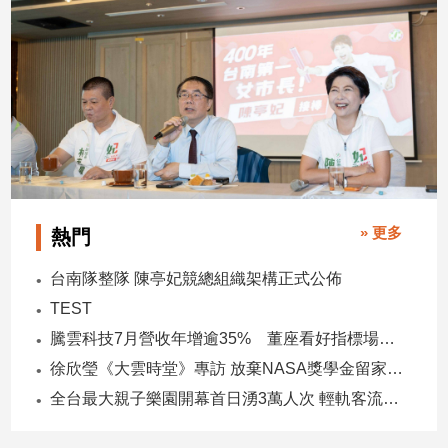
建
築/
室
內
設
計
旅
遊/
美
食
» 更多
熱門
星
座/
台南隊整隊 陳亭妃競總組織架構正式公佈
命
TEST
理
騰雲科技7月營收年增逾35% 董座看好指標場域複製動能
消
徐欣瑩《大雲時堂》專訪 放棄NASA獎學金留家鄉 主張雙AI治縣讓城市更科技更有愛
費
全台最大親子樂園開幕首日湧3萬人次 輕軌客流增20倍
健
康/
親