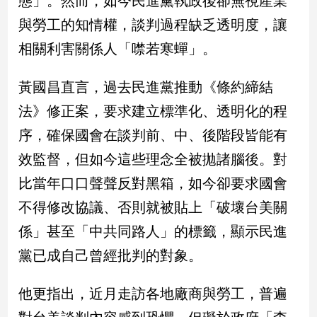
態」。然而，如今民進黨執政後卻無視產業
民
與勞工的知情權，談判過程缺乏透明度，讓
調
國
相關利害關係人「噤若寒蟬」。
會
焦
黃國昌直言，過去民進黨推動《條約締結
點
法》修正案，要求建立標準化、透明化的程
序，確保國會在談判前、中、後階段皆能有
觀
效監督，但如今這些理念全被拋諸腦後。對
點
比當年口口聲聲反對黑箱，如今卻要求國會
兩
不得修改協議、否則就被貼上「破壞台美關
岸/
國
係」甚至「中共同路人」的標籤，顯示民進
際
黨已成自己曾經批判的對象。
社
會/
地
他更指出，近月走訪各地廠商與勞工，普遍
方