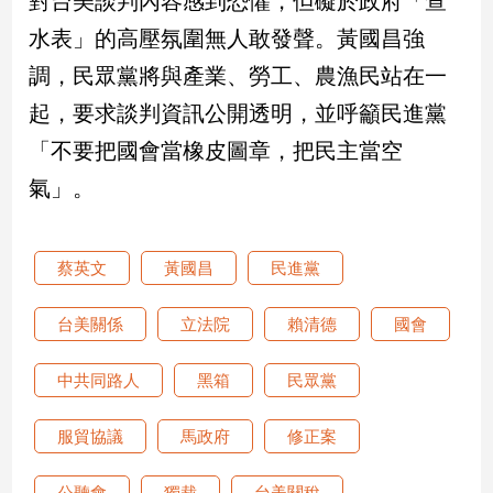
對台美談判內容感到恐懼，但礙於政府「查
新
水表」的高壓氛圍無人敢發聲。黃國昌強
冠
病
調，民眾黨將與產業、勞工、農漁民站在一
毒
專
起，要求談判資訊公開透明，並呼籲民進黨
區
「不要把國會當橡皮圖章，把民主當空
氣」。
南
台
灣
蔡英文
黃國昌
民進黨
觀
台美關係
立法院
賴清德
國會
點
南
中共同路人
黑箱
民眾黨
台
灣
服貿協議
馬政府
修正案
觀
點
公聽會
獨裁
台美關稅