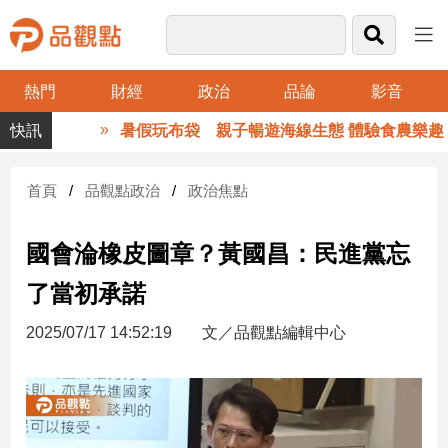
熱門
財經
政治
品論
影音
品
暑假玩布袋 親子暢遊海線生態 體驗食農樂趣
觀
點
財
首頁
品觀點政治
政治焦點
經
國會淪橡皮圖章？黃國昌：民進黨忘
台
灣
了當初承諾
財
經
2025/07/17 14:52:19
文／品觀點編輯中心
新
聞
產
經/
股