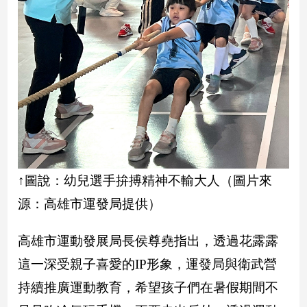
娛
樂
娛
樂
星
聞
流
行/
時
↑圖說：幼兒選手拚搏精神不輸大人（圖片來
尚
源：高雄市運發局提供）
追
星
高雄市運動發展局長侯尊堯指出，透過花露露
這一深受親子喜愛的IP形象，運發局與衛武營
生
持續推廣運動教育，希望孩子們在暑假期間不
活