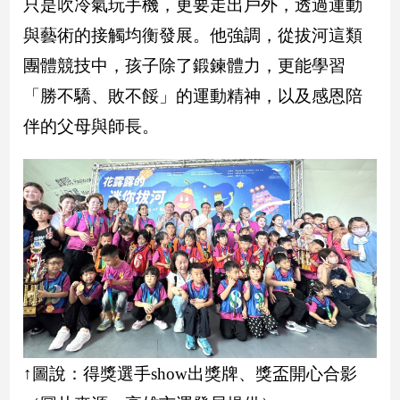
只是吹冷氣玩手機，更要走出戶外，透過運動
建
與藝術的接觸均衡發展。他強調，從拔河這類
築/
室
團體競技中，孩子除了鍛鍊體力，更能學習
內
「勝不驕、敗不餒」的運動精神，以及感恩陪
設
計
伴的父母與師長。
旅
遊/
美
食
星
座/
命
理
消
費
健
↑圖說：得獎選手show出獎牌、獎盃開心合影
康/
親