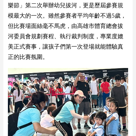
新
樂節」第二次舉辦幼兒拔河，更是歷屆參賽規
冠
模最大的一次。雖然參賽者平均年齡不過5歲，
病
毒
但比賽場面絲毫不馬虎，由高雄市體育總會拔
專
區
河委員會規劃賽程、執行裁判制度，專業度媲
美正式賽事，讓孩子們第一次登場就能體驗真
正的比賽氛圍。
南
台
灣
觀
點
南
台
灣
觀
點