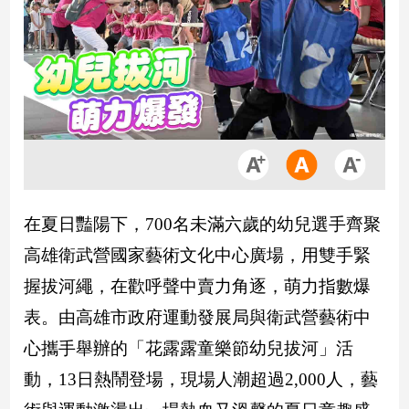
市
房
地
產
品
觀
點
政
在夏日豔陽下，700名未滿六歲的幼兒選手齊聚
治
高雄衛武營國家藝術文化中心廣場，用雙手緊
政
握拔河繩，在歡呼聲中賣力角逐，萌力指數爆
治
焦
表。由高雄市政府運動發展局與衛武營藝術中
點
心攜手舉辦的「花露露童樂節幼兒拔河」活
品
動，13日熱鬧登場，現場人潮超過2,000人，藝
觀
點