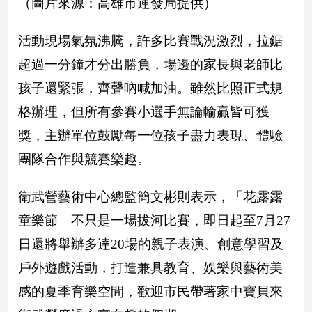
（圖片來源：高雄市運發局提供）
子/
感
活動現場氣氛沸騰，許多比賽戰況激烈，拉鋸
情
超過一分鐘才分出勝負，場邊的家長與老師比
藝
術
孩子還緊張，齊聲吶喊加油。雖然比照正式規
／
文
格辦理，但所有參賽小選手無論輸贏皆可獲
創
獎，主辦單位鼓勵每一位孩子盡力表現、體驗
／
電
團隊合作與競賽樂趣。
影
推
薦
衛武營藝術中心總監簡文彬則表示，「花露露
科
童樂節」不只是一場拔河比賽，即日起至7月27
技/
日還將舉辦多達20場的親子表演、創意學習及
遊
戲
戶外遊戲活動，打造兼具教育、娛樂與藝術美
運
感的夏季育樂空間，歡迎市民帶著家中寶貝來
動