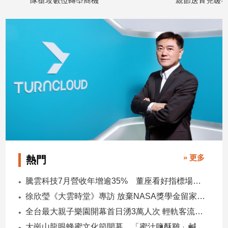
隊搶攻數位轉型商機
親節送育兒暖禮
專
2026/08/08
2026/08/08
區
【我
的
觀
點】
» 更多
熱門
騰雲科技7月營收年增逾35% 董座看好指標場域複製動能
徐欣瑩《大雲時堂》專訪 放棄NASA獎學金留家鄉 主張雙AI治縣讓城市更科技更有愛
全台最大親子樂園開幕首日湧3萬人次 輕軌客流增20倍
大崗山龍眼蜂蜜文化節開幕 「蜜汁鹽酥雞」鹹甜跨界搶話題