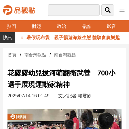
熱門
財經
政治
品論
影音
品
暑假玩布袋 親子暢遊海線生態 體驗食農樂趣
觀
點
財
首頁
南台灣觀點
南台灣觀點
經
花露露幼兒拔河萌翻衛武營 700小
台
灣
選手展現運動家精神
財
經
2025/07/14 16:01:49
文／記者 賴君欣
新
聞
產
經/
股