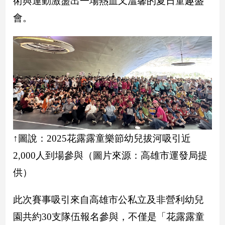
術與運動激盪出一場熱血又溫馨的夏日童趣盛
民
調
會。
國
會
焦
點
觀
點
兩
↑圖說：2025花露露童樂節幼兒拔河吸引近
岸/
2,000人到場參與（圖片來源：高雄市運發局提
國
際
供）
社
會/
此次賽事吸引來自高雄市公私立及非營利幼兒
地
方
園共約30支隊伍報名參與，不僅是「花露露童