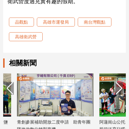
衛武營度過充實有趣的假期。
寵
物
Pet
品觀點
高雄市運發局
南台灣觀點
影
高雄衛武營
音
專
區
相關新聞
合
作
媒
體
投
青創參展補助開放二度申請 助青年團
阿蓮崗山公托、親子館
稿