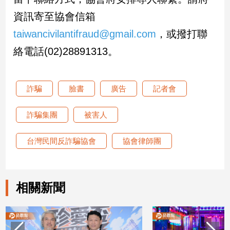
子/
資訊寄至協會信箱
感
情
taiwancivilantifraud@gmail.com
，或撥打聯
藝
絡電話(02)28891313。
術
／
文
詐騙
臉書
廣告
記者會
創
／
電
詐騙集團
被害人
影
推
台灣民間反詐騙協會
協會律師團
薦
科
技/
遊
相關新聞
戲
運
動