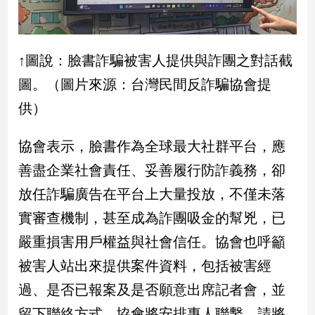
建
築/
室
↑圖說：臉書詐騙被害人提供與詐團之對話截
內
設
圖。（圖片來源：台灣民間反詐騙協會提
計
供）
旅
遊/
美
協會表示，臉書作為全球最大社群平台，應
食
善盡企業社會責任、妥善履行防詐義務，卻
星
放任詐騙廣告在平台上大量投放，不僅未落
座/
命
實審查機制，甚至成為詐團吸金的幫兇，已
理
嚴重損害用戶權益與社會信任。協會也呼籲
消
費
被害人站出來提供案件資料，包括被害經
健
過、是否已報案及是否願意出席記者會，並
康/
留下聯絡方式，協會將安排專人聯繫。請將
親