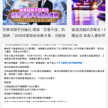
寵
物
Pet
影
刑事局聯手扶輪社 構築「百毒不侵」防
破億洗錢水房曝光！羅
護網 「2026珍愛嘻哈街舞大賽」活動致
團金流 負責人遭收押
音
2026/07/31
贈儀式記者會
專
2026/07/31
區
合
作
媒
體
投
稿