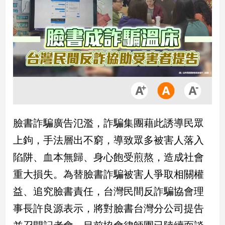
市
房
地
產
品
觀
點
政
臉書詐騙廣告氾濫，詐騙集團藉此誘導民眾
治
上鉤，手法層出不窮，導致眾多被害人落入
政
陷阱、血本無歸、身心飽受煎熬，造成社會
治
重大損失。為替臉書詐騙被害人爭取相關權
焦
點
益、追究臉書責任，台灣民間反詐騙協會理
品
事長許良源表示，將對臉書台灣分公司提告
觀
點