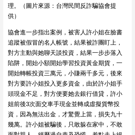
新
理。（圖片來源：台灣民間反詐騙協會提
冠
供）
病
毒
專
協會進一步指出案例，被害人許小姐在臉書
區
追蹤被假冒的名人帳號，結果被詐團盯上，
對方主動與她聊天談投資，結果一步步落入
南
陷阱，開始小額開始學習投資黃金期貨，一
台
開始轉帳投資三萬元，小賺兩千多元，後來
灣
觀
對方要許小姐投入更多資金，由於許小姐手
點
頭現金不足，對方便要她去銀行借貸，許小
南
姐前後3次面交車手現金並轉成虛擬貨幣投
台
資，因為無法出金，才驚覺上當，損失九十
灣
觀
幾萬。許小姐被騙後，只敢躲在家中，不敢
點
面對親人，經歷過自責及恐慌，差點走上絕