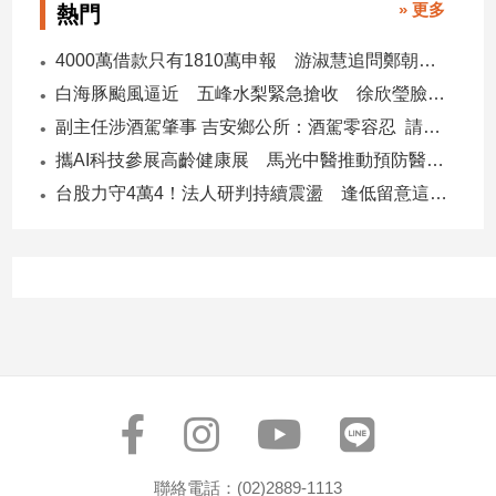
» 更多
熱門
專
區
4000萬借款只有1810萬申報 游淑慧追問鄭朝方：2190萬差額去哪了
【我
白海豚颱風逼近 五峰水梨緊急搶收 徐欣瑩臉書急呼「搶救五峰水梨」
的
副主任涉酒駕肇事 吉安鄉公所：酒駕零容忍 請辭獲准
觀
攜AI科技參展高齡健康展 馬光中醫推動預防醫學迎接長壽新經濟
點】
台股力守4萬4！法人研判持續震盪 逢低留意這些族群
聯絡電話：(02)2889-1113