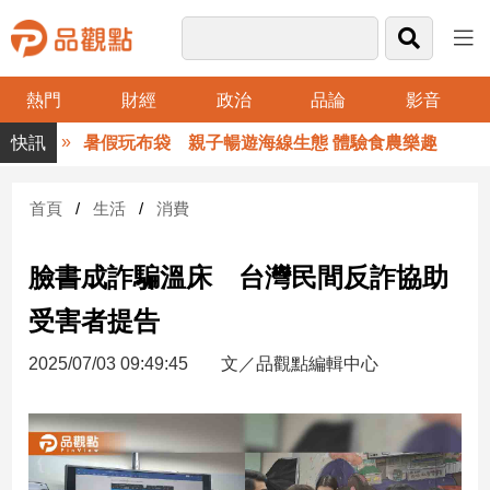
熱門
財經
政治
品論
影音
品
暑假玩布袋 親子暢遊海線生態 體驗食農樂趣
觀
點
財
首頁
生活
消費
經
臉書成詐騙溫床 台灣民間反詐協助
台
灣
受害者提告
財
經
2025/07/03 09:49:45
文／品觀點編輯中心
新
聞
產
經/
股