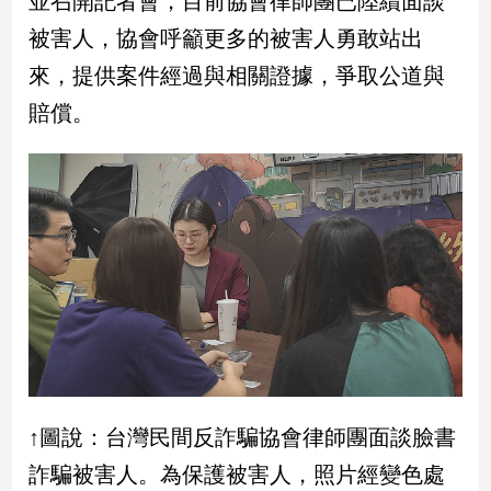
並召開記者會，目前協會律師團已陸續面談
民
被害人，協會呼籲更多的被害人勇敢站出
調
國
來，提供案件經過與相關證據，爭取公道與
會
賠償。
焦
點
觀
點
兩
岸/
國
際
社
會/
↑圖說：台灣民間反詐騙協會律師團面談臉書
地
方
詐騙被害人。為保護被害人，照片經變色處