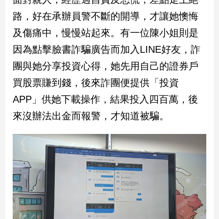
路，好在承辦員警不斷的開導，才讓她懊悔
娛
及傷痛中，慢慢站起來。有一位陳小姐則是
樂
因為點擊臉書詐騙廣告而加入LINE好友，詐
娛
團與她分享投資心得，她先用自己的證券戶
樂
星
買股票賺到錢，後來詐團便提供「投資
聞
APP」供她下載操作，結果投入四百萬，後
流
來沒辦法出金而報警，才知道被騙。
行/
時
尚
追
星
生
活