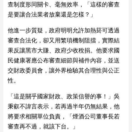
新
查制度形同關卡、毫無效率，「這樣的審查
冠
是要讓合法業者放棄還是怎樣？」
病
毒
專
他進一步質疑，政府明明允許加熱菸可透過
區
審查合法化，卻又用繁瑣機制阻擋，實際結
果反讓黑市大賺、政府少收稅捐。他要求國
南
民健康署應公布審查細節與補件內容，並送
台
交財政委員會，讓外界檢驗其合理性與公正
灣
觀
性。
點
「這是關乎國家財政、政策信譽的事！」吳
南
秉叡不諱言表示，若再過半年仍無結果，他
台
灣
將要求相關單位負責，「煙酒公司董事長若
觀
點
審查再不過，就該下台。」