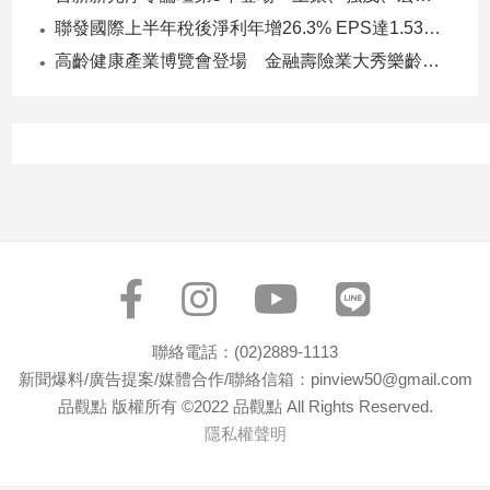
子/
聯發國際上半年稅後淨利年增26.3% EPS達1.53元 下半年茶飲與餐食齊發 營運可望逐季上升
感
高齡健康產業博覽會登場 金融壽險業大秀樂齡金融服務！
情
藝
術
／
文
創
／
電
影
推
薦
科
聯絡電話：(02)2889-1113
技/
新聞爆料/廣告提案/媒體合作/聯絡信箱：pinview50@gmail.com
遊
品觀點 版權所有 ©2022 品觀點 All Rights Reserved.
戲
隱私權聲明
運
動