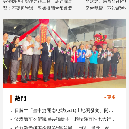
吳沛憶控不讓胡元輝上台 羅廷瑋反
李退之、洪奇昌赴陸免
建
擊：不要再說謊、證據攤開會很難看
委會雙標：不能新潮流
築/
2026/08/05
2026/08/05
室
內
設
計
旅
遊/
美
食
星
座/
命
理
» 更多
熱門
消
費
日勝生「臺中捷運南屯站(G11)土地開發案」開工 迎向臺中三軌時代
健
父親節前夕偕議員共讀繪本 賴瑞隆首推七大行動建雙語之都
康/
台新新光淨零論壇第5年登場 上銀、強茂、宏碁、金寶經驗分享！
親