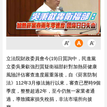
市
房
地
產
品
觀
點
政
立法院財政委員會今(19)日質詢中，民進黨
治
立委吳秉叡強烈質疑衛福部針對加熱菸健康
政
風險評估審查進度嚴重落後，自《菸害防制
治
法》112年3月修法施行以來，審查已歷時9個
焦
點
季度，整整超過2年，至今仍無一家業者通
品
過，導致國家損失稅捐，非法市場所向披
觀
點