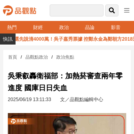
熱門
財經
政治
品論
影音
品
要再選先說清4000萬！吳子嘉秀票據 控鄭永金為鄭朝方2018
觀
點
財
首頁
品觀點政治
政治焦點
經
吳秉叡轟衛福部：加熱菸審查兩年零
台
灣
進度 國庫日日失血
財
經
2025/06/19 13:11:33
文／品觀點編輯中心
新
聞
產
經/
股