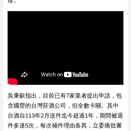
靡。
民
調
國
會
焦
點
觀
點
兩
岸/
國
吳秉叡指出，目前已有7家業者提出申請，包
際
含國營的台灣菸酒公司，但全數卡關。其中
社
會/
台酒自113年2月送件迄今超過1年，期間被退
地
件多達5次，每次補件理由各異，立委痛批審
方