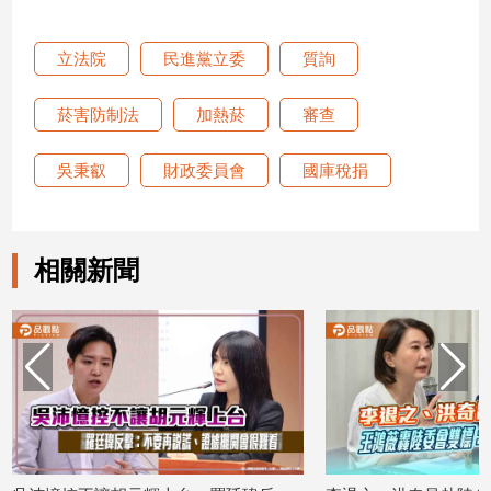
娛
立法院
民進黨立委
質詢
樂
菸害防制法
加熱菸
審查
娛
樂
吳秉叡
財政委員會
國庫稅捐
星
聞
流
行/
相關新聞
時
尚
追
星
生
活