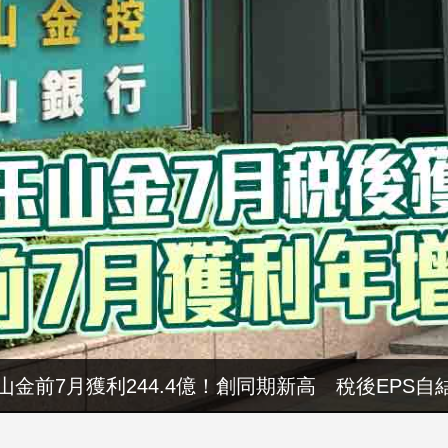
山金前7月獲利244.4億！創同期新高 稅後EPS自結
暑假玩布袋 親子暢遊海線生態 體驗食農樂趣