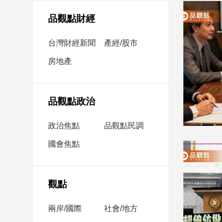
民
調
品觀點財經
國
會
台灣財經新聞
產經/股市
焦
房地產
點
觀
品觀點政治
點
政治焦點
品觀點民調
兩
國會焦點
岸/
國
際
社
觀點
會/
地
兩岸/國際
社會/地方
方