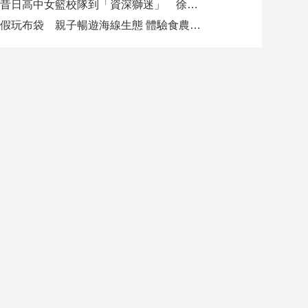
從昔日高中女籃校隊到「資深獅迷」 徐欣瑩現身攻城獅開訓為球隊加油
暑假玩布袋 親子暢遊海線生態 體驗食農樂趣