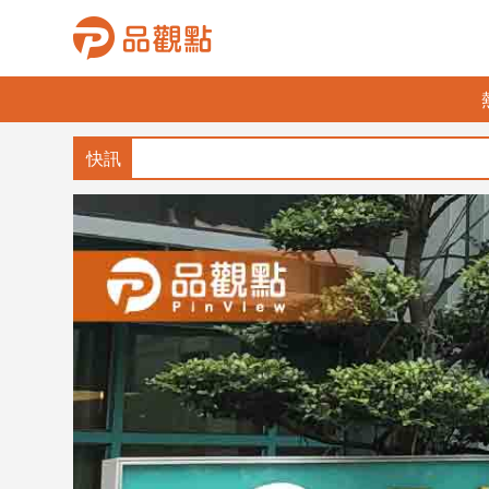
品
觀
點
財
經
台
灣
財
經
新
聞
產
經/
股