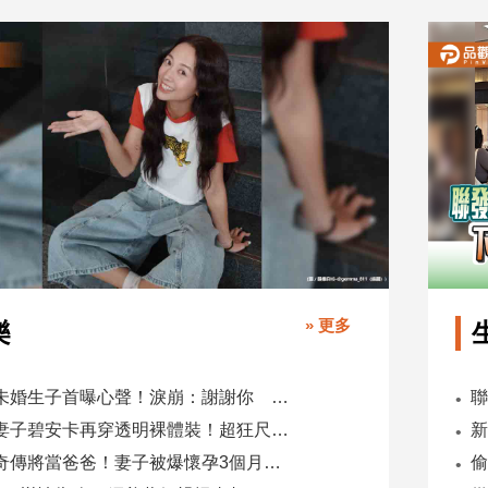
» 更多
樂
鬼鬼未婚生子首曝心聲！淚崩：謝謝你 選擇我當你父母
肯爺妻子碧安卡再穿透明裸體裝！超狂尺度引爆全網熱議
蕭煌奇傳將當爸爸！妻子被爆懷孕3個月 經紀公司回應了