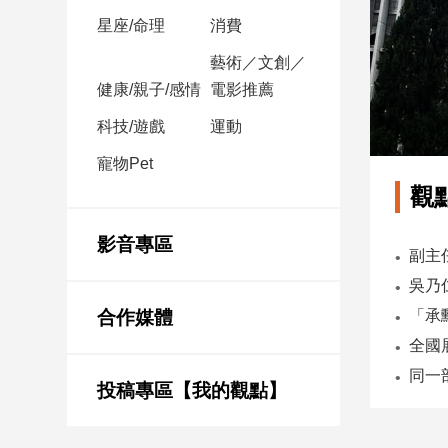
星座/命理
消費
娛
藝術／文創／
樂
健康/親子/感情
電影推薦
娛
科技/遊戲
運動
樂
星
寵物Pet
聞
觀
流
行/
影音專區
時
尚
追
合作媒體
星
投稿專區【我的觀點】
生
活