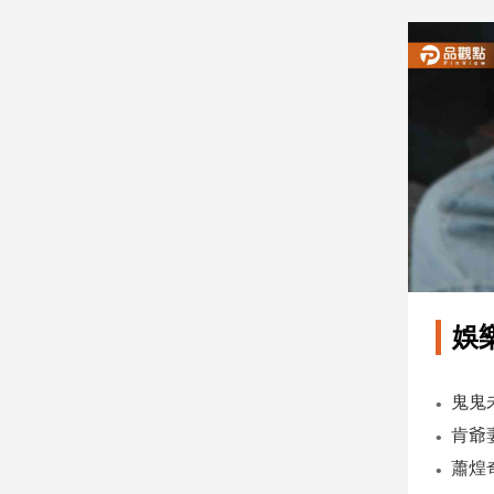
建
築/
室
內
設
計
旅
遊/
美
食
星
座/
命
娛
理
消
費
健
康/
親