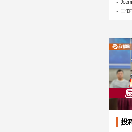
子/
感
情
藝
術
／
文
創
／
電
影
推
薦
科
技/
遊
戲
運
投
動