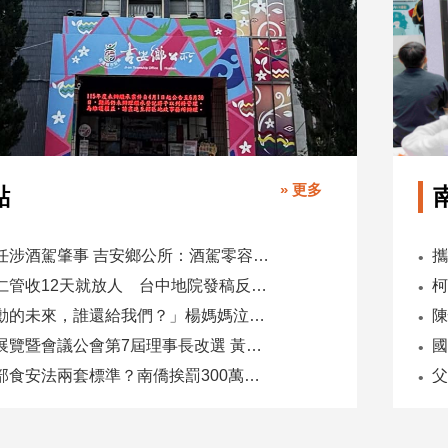
» 更多
點
副主任涉酒駕肇事 吉安鄉公所：酒駕零容忍 請辭獲准
吳乃仁管收12天就放人 台中地院發稿反駁：沒有司法雙標
「承勳的未來，誰還給我們？」楊媽媽泣控教唆少女怕毀前途
全國展覽暨會議公會第7屆理事長改選 黃潔儀接任
國
同一部食安法兩套標準？南僑挨罰300萬 台糖驗出苯駢芘卻免責