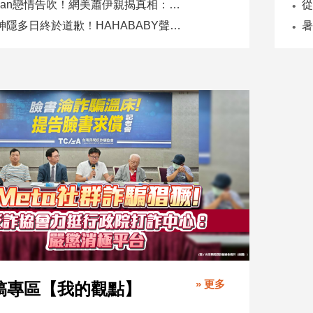
Joeman戀情告吹！網美蕭伊親揭真相：是我提分手、我封鎖他
二伯神隱多日終於道歉！HAHABABY聲明未提抄襲爭議
» 更多
稿專區【我的觀點】