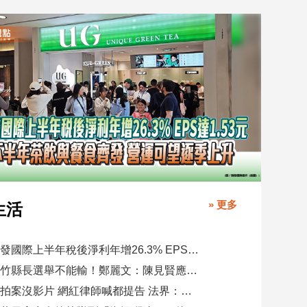
» 更多
生活
聯發國際上半年稅後淨利年增26.3% EPS達1.53元 下半年茶飲與餐食齊發 營運可望逐季上升
新竹縣長選舉不能輸！鄭麗文：陳見賢應不至於親痛仇快
偷拍案沒影片 網紅律師喊都提告 法界：須具備侵權要件