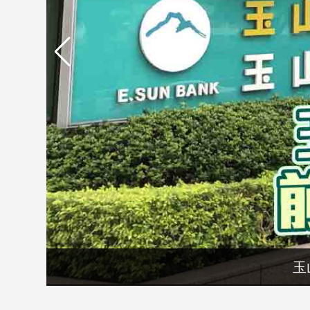
市
房
地
產
品
觀
點
政
治
政
治
焦
點
玉
品
觀
點