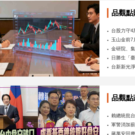
品觀點
台股力守4
品觀點
軍警消加薪
蔣萬安回