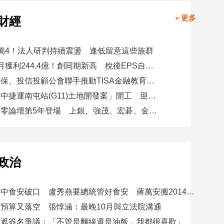
» 更多
財經
萬4！法人研判持續震盪 逢低留意這些族群
玉山金前7月獲利244.4億！創同期新高 稅後EPS自結1.51元
金研院、集保、投信投顧公會聯手推動TISA金融教育 將辦150場宣講
日勝生「臺中捷運南屯站(G11)土地開發案」開工 迎向臺中三軌時代
台新新光淨零論壇第5年登場 上銀、強茂、宏碁、金寶經驗分享！
政治
賴總統批台中食安破口 盧秀燕要總統管好食安 蔣萬安搬2014「食安即國安」打臉
預算又落空 張惇涵：最晚10月與立法院溝通
應遮簽名爭議：「不管是麵線還是油飯，我都很喜歡」