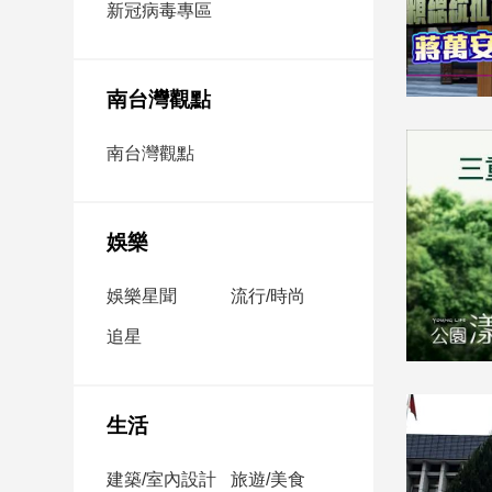
新冠病毒專區
新
冠
病
毒
南台灣觀點
專
區
南台灣觀點
南
台
娛樂
灣
觀
娛樂星聞
流行/時尚
點
追星
南
台
灣
生活
觀
點
建築/室內設計
旅遊/美食