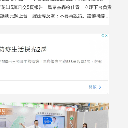
行花115萬只交5頁報告 民眾黨轟徐佳青：立即下台負責
吳沛憶控不讓胡元輝上台 羅廷瑋反擊：不要再說謊、證據攤開會很難看