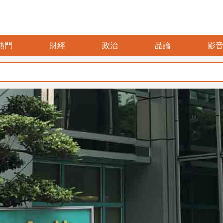
熱門
財經
政治
品論
影
暑