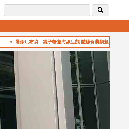
音
假玩布袋 親子暢遊海線生態 體驗食農樂趣