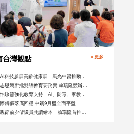
» 更多
南台灣觀點
攜AI科技參展高齡健康展 馬光中醫推動預防醫學迎接長壽新經濟
柯志恩競辦批雙語教育要務實 賴瑞隆競辦駁勿唱衰高雄
陳怡珍籲強化教育支持 AI、防毒、家教三箭齊發
際鋼價落底回穩 中鋼9月盤全面平盤
父親節前夕偕議員共讀繪本 賴瑞隆首推七大行動建雙語之都