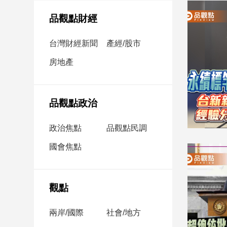
民
調
品觀點財經
國
會
台灣財經新聞
產經/股市
焦
房地產
點
觀
品觀點政治
點
政治焦點
品觀點民調
兩
國會焦點
岸/
國
際
社
觀點
會/
地
兩岸/國際
社會/地方
方