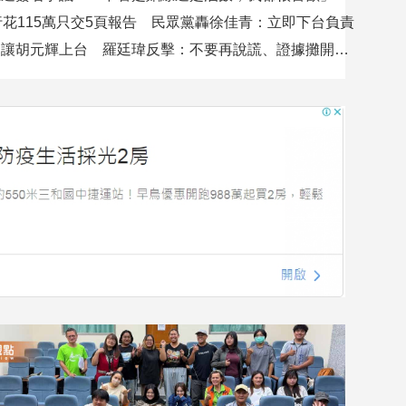
行花115萬只交5頁報告 民眾黨轟徐佳青：立即下台負責
吳沛憶控不讓胡元輝上台 羅廷瑋反擊：不要再說謊、證據攤開會很難看