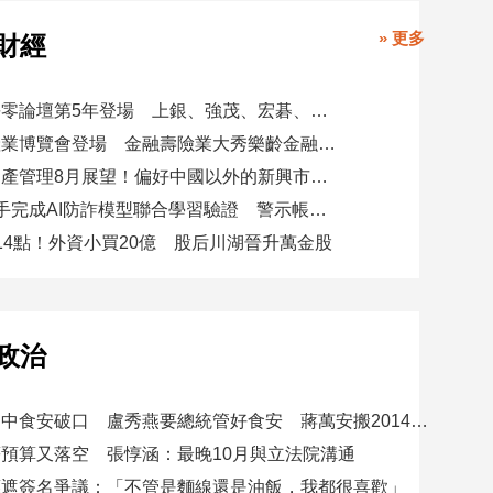
» 更多
財經
台新新光淨零論壇第5年登場 上銀、強茂、宏碁、金寶經驗分享！
高齡健康產業博覽會登場 金融壽險業大秀樂齡金融服務！
瑞士百達資產管理8月展望！偏好中國以外的新興市場 看好這些產業
8大銀行攜手完成AI防詐模型聯合學習驗證 警示帳戶準確度提升2倍
14點！外資小買20億 股后川湖晉升萬金股
政治
賴總統批台中食安破口 盧秀燕要總統管好食安 蔣萬安搬2014「食安即國安」打臉
預算又落空 張惇涵：最晚10月與立法院溝通
應遮簽名爭議：「不管是麵線還是油飯，我都很喜歡」