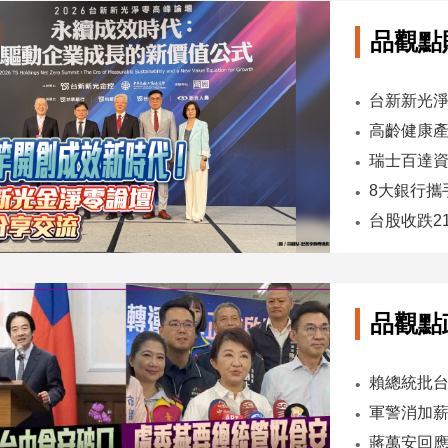
品觀點
台股收跌2
品觀點
軍警消加薪
蔣萬安回