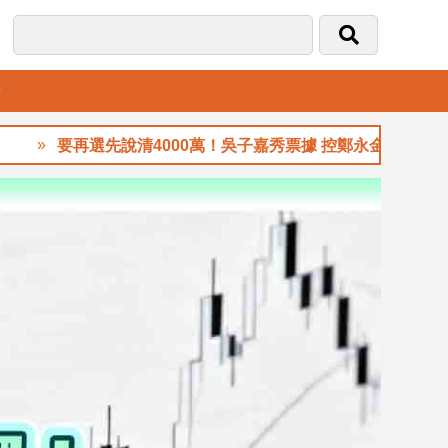
音
要再選先說清4000萬！吳子嘉秀票據 控鄭永金為鄭朝方2018選