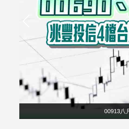
市
房
地
產
品
觀
點
政
治
政
治
焦
點
要再選先說清
00913
品
觀
點