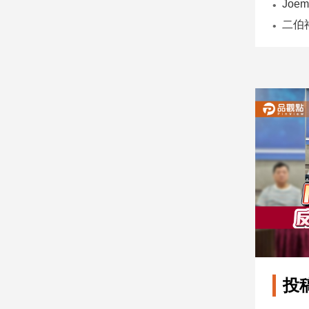
子/
感
情
藝
術
／
文
創
／
電
影
推
薦
科
技/
遊
戲
運
投
動