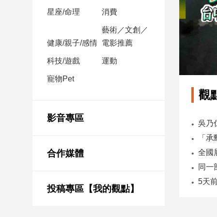
星座/命理
消費
娛
藝術／文創／
樂
健康/親子/感情
電影推薦
娛
科技/遊戲
運動
樂
寵物Pet
星
聞
觀
流
行/
影音專區
時
尚
追
合作媒體
星
投稿專區【我的觀點】
生
活