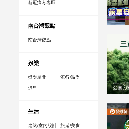
新冠病毒專區
新
冠
病
毒
南台灣觀點
專
區
南台灣觀點
南
台
娛樂
灣
娛樂星聞
流行/時尚
觀
點
追星
南
台
灣
生活
觀
點
建築/室內設計
旅遊/美食