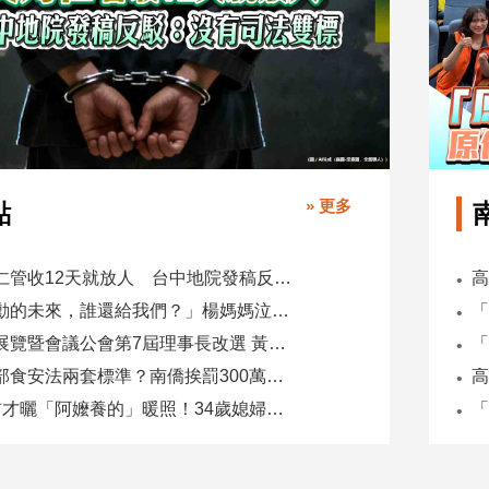
» 更多
點
吳乃仁管收12天就放人 台中地院發稿反駁：沒有司法雙標
「承勳的未來，誰還給我們？」楊媽媽泣控教唆少女怕毀前途
全國展覽暨會議公會第7屆理事長改選 黃潔儀接任
同一部食安法兩套標準？南僑挨罰300萬 台糖驗出苯駢芘卻免責
5天前才曬「阿嬤養的」暖照！34歲媳婦慘遭公公砍死