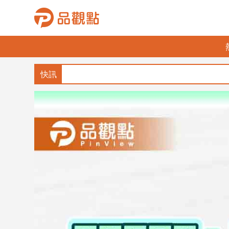
品
觀
點
財
經
台
灣
財
經
新
聞
產
經/
股