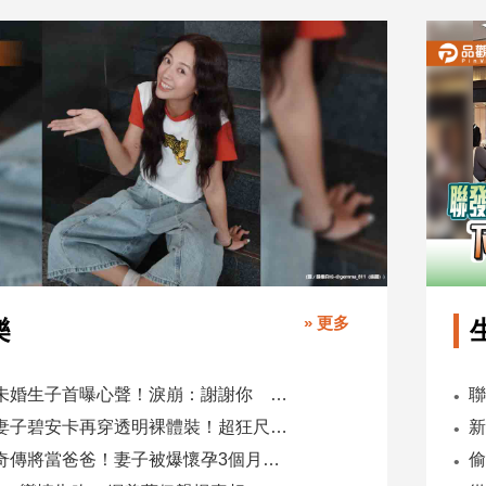
» 更多
樂
鬼鬼未婚生子首曝心聲！淚崩：謝謝你 選擇我當你父母
肯爺妻子碧安卡再穿透明裸體裝！超狂尺度引爆全網熱議
蕭煌奇傳將當爸爸！妻子被爆懷孕3個月 經紀公司回應了