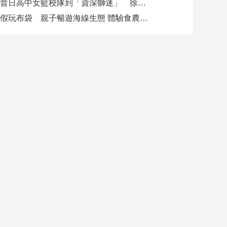
從昔日高中女籃校隊到「資深獅迷」 徐欣瑩現身攻城獅開訓為球隊加油
暑假玩布袋 親子暢遊海線生態 體驗食農樂趣