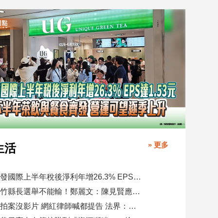
» 更多
生活
聯發國際上半年稅後淨利年增26.3% EPS達1.53元 下半年茶飲與餐食齊發 營運可望逐季上升
新竹縣長選舉不能輸！鄭麗文：陳見賢應不至於親痛仇快
偷拍案沒影片 網紅律師喊都提告 法界：須具備侵權要件