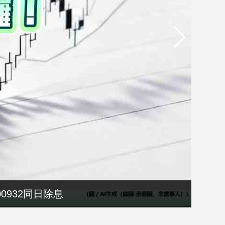
選縣長籌錢至今未還
00932同日除息