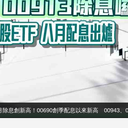
4000萬！吳子嘉秀票據 控鄭永金為鄭朝方2018
八月除息創新高！00690創季配息以來新高 00943、