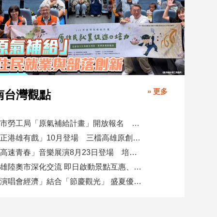
» 更多
南台灣觀點
高市勞工局「原氣補給計畫」開放報名 培育原民青年就業力與部落創新
「正港雄有戲」10月登場 三檔高雄原創劇作接力演出
「高速青春」音樂展演8月23日登場 培育樂團發表新作接力開唱
高雄陸奧市深化交流 即日啟動景點互惠、簽署教育合作MOU
「演唱會經濟」結合「節慶觀光」 盛夏優惠券帶動商圈消費升溫