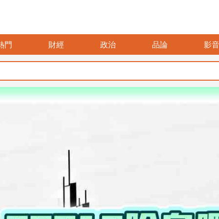
熱門
財經
政治
品論
影