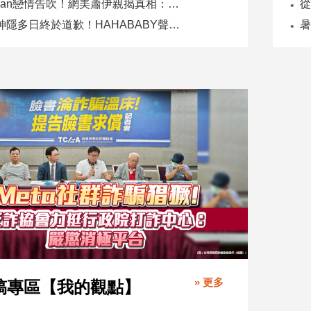
Joeman戀情告吹！網美蕭伊親揭真相：是我提分手、我封鎖他
二伯神隱多日終於道歉！HAHABABY聲明未提抄襲爭議
» 更多
稿專區【我的觀點】