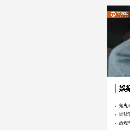
建
築/
室
內
設
計
旅
遊/
美
食
星
座/
命
娛
理
消
費
健
康/
親