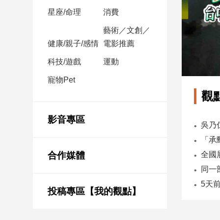
星座/命理
消費
娛
藝術／文創／
樂
健康/親子/感情
電影推薦
娛
科技/遊戲
運動
樂
寵物Pet
星
聞
觀
流
行/
影音專區
時
尚
追
合作媒體
星
投稿專區【我的觀點】
生
活