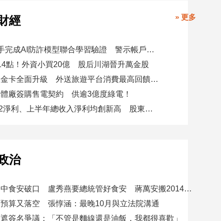
» 更多
財經
8大銀行攜手完成AI防詐模型聯合學習驗證 警示帳戶準確度提升2倍
14點！外資小買20億 股后川湖晉升萬金股
美國運通耀金卡全面升級 外送旅遊平台消費最高回饋4400刷卡金！
體廠簽購售電契約 供逾3億度綠電！
星展集團Q2淨利、上半年總收入淨利均創新高 股東權益報酬率17.5%
政治
賴總統批台中食安破口 盧秀燕要總統管好食安 蔣萬安搬2014「食安即國安」打臉
預算又落空 張惇涵：最晚10月與立法院溝通
應遮簽名爭議：「不管是麵線還是油飯，我都很喜歡」