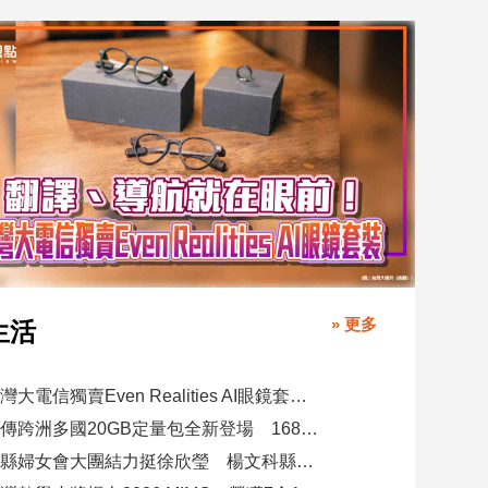
» 更多
生活
台灣大電信獨賣Even Realities AI眼鏡套裝！月付1399元 專案價3990
遠傳跨洲多國20GB定量包全新登場 1688元漫遊逾百國家！
竹縣婦女會大團結力挺徐欣瑩 楊文科縣長再喊「一定要讓徐欣瑩當選」