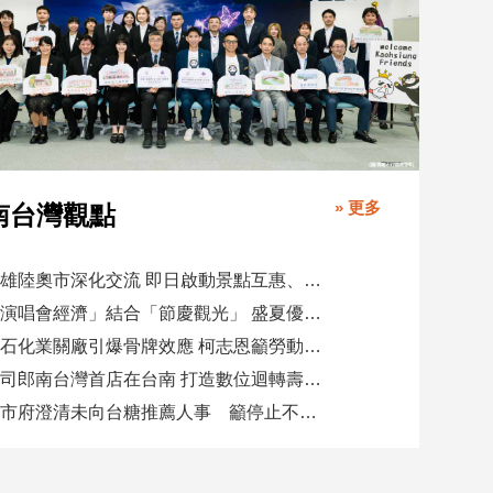
» 更多
南台灣觀點
高雄陸奧市深化交流 即日啟動景點互惠、簽署教育合作MOU
「演唱會經濟」結合「節慶觀光」 盛夏優惠券帶動商圈消費升溫
憂石化業關廠引爆骨牌效應 柯志恩籲勞動部納入僱用安定第十類
壽司郎南台灣首店在台南 打造數位迴轉壽司新體驗
高市府澄清未向台糖推薦人事 籲停止不實影射