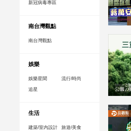
新冠病毒專區
新
冠
病
毒
南台灣觀點
專
區
南台灣觀點
南
台
娛樂
灣
娛樂星聞
流行/時尚
觀
點
追星
南
台
灣
生活
觀
點
建築/室內設計
旅遊/美食