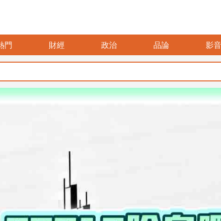
熱門
財經
政治
品論
影