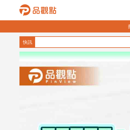
品
觀
點
財
經
台
灣
財
經
新
聞
產
經/
股