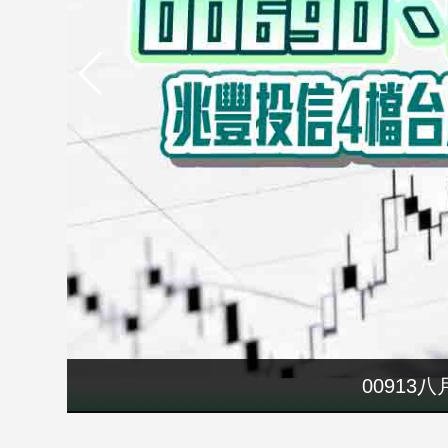
市
房
地
產
品
觀
點
政
治
政
治
焦
點
00913
品
觀
點