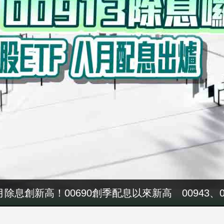
八月除息創新高！00690創季配息以來新高 00943、
軍警消加薪預算又落空 張惇涵：最晚10月與立法