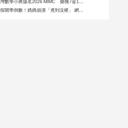
臺灣數學小將揚名2026 MIMC​ 榮獲7金13銀、13銅1佳作
暑假開學倒數！媽媽崩潰「煮到沒梗」 網推好市多神級清單：一趟搞定兩週