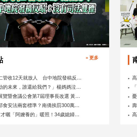
» 更多
點
吳乃仁管收12天就放人 台中地院發稿反駁：沒有司法雙標
「承勳的未來，誰還給我們？」楊媽媽泣控教唆少女怕毀前途
全國展覽暨會議公會第7屆理事長改選 黃潔儀接任
同一部食安法兩套標準？南僑挨罰300萬 台糖驗出苯駢芘卻免責
5天前才曬「阿嬤養的」暖照！34歲媳婦慘遭公公砍死