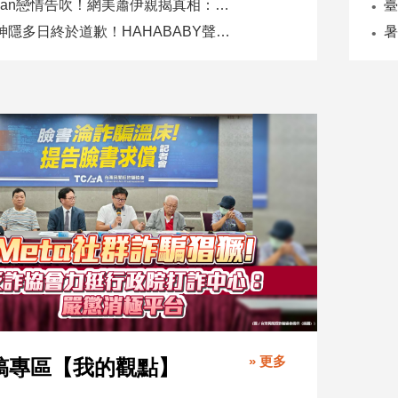
Joeman戀情告吹！網美蕭伊親揭真相：是我提分手、我封鎖他
二伯神隱多日終於道歉！HAHABABY聲明未提抄襲爭議
» 更多
稿專區【我的觀點】