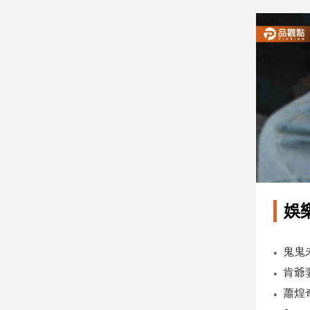
建
築/
室
內
設
計
旅
遊/
美
食
星
座/
命
娛
理
消
費
健
康/
親