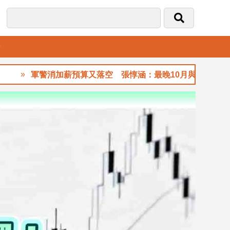
音
軍警消加薪預算又落空 張惇涵：最晚10月與立法院溝通