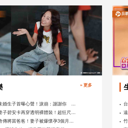
» 更多
樂
鬼鬼未婚生子首曝心聲！淚崩：謝謝你 選擇我當你父母
肯爺妻子碧安卡再穿透明裸體裝！超狂尺度引爆全網熱議
蕭煌奇傳將當爸爸！妻子被爆懷孕3個月 經紀公司回應了