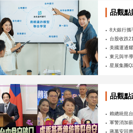
品觀點
台股收跌2
東元與半導
品觀點
軍警消加薪
蔣萬安回