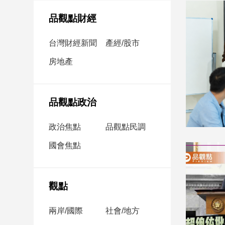
民
調
品觀點財經
國
會
台灣財經新聞
產經/股市
焦
房地產
點
觀
品觀點政治
點
政治焦點
品觀點民調
兩
國會焦點
岸/
國
際
社
觀點
會/
地
兩岸/國際
社會/地方
方