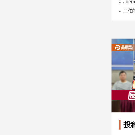
子/
感
情
藝
術
／
文
創
／
電
影
推
薦
科
技/
遊
戲
運
投
動