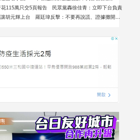
行花115萬只交5頁報告 民眾黨轟徐佳青：立即下台負責
吳沛憶控不讓胡元輝上台 羅廷瑋反擊：不要再說謊、證據攤開會很難看