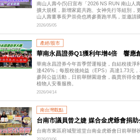
南山人壽今(5)日宣布「2026 NS RUN 
擴大規模，新增家庭共跑、女神先行等組別，更
山人壽董事長尹崇堯也將參賽跑半馬，並邀請國
2026/05/05
產經/股市
華南永昌證券Q1獲利年增4倍 響應
華南永昌證券今年首季營運報捷，自結稅後淨利11
達426%；每股稅後純益（EPS）高達1.73
參與公益活動，日前舉辦園遊會，義賣所得全
植物人安養服務。
2026/04/14
南台灣觀點
台南市議員曾之婕 媒合金虎爺會捐助
台南市東區府城聖巡堂台南金虎爺會日前舉辦
2026/03/06