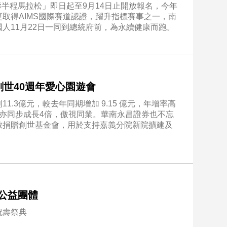
南山人壽半程馬拉松」即日起至9月14日止開放報名，今年
取得AIMS國際賽道認證，躍升指標賽事之一，南
人11月22日一同到總統府前，為永續健康而跑。
創世40週年愛心園遊會
.3億元，較去年同期增加 9.15 億元，年增率高
元，亦同步成長4倍，傲視同業。華南永昌證券也不忘
數捐贈創世基金會，用於支持嘉義分院新院擴建及
公益團體
祝壽祭典