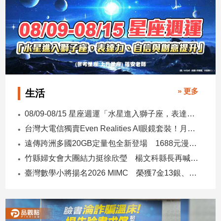
寵
物
Pet
影
音
專
» 更多
生活
區
08/09-08/15 星座週運「水星進入獅子座，表達力、自信與創意提升」
台灣大電信獨賣Even Realities AI眼鏡套裝！月付1399元 專案價3990
合
遠傳跨洲多國20GB定量包全新登場 1688元漫遊逾百國家！
作
媒
竹縣婦女會大團結力挺徐欣瑩 楊文科縣長再喊「一定要讓徐欣瑩當選」
體
臺灣數學小將揚名2026 MIMC​ 榮獲7金13銀、13銅1佳作
投
稿