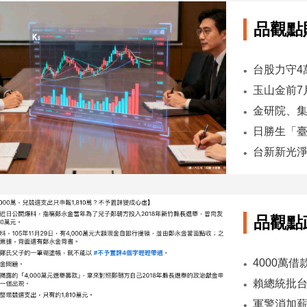
品觀點
台股力守4
品觀點
軍警消加薪