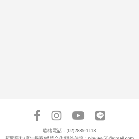
市
房
地
產
品
觀
點
政
治
政
治
焦
點
品
觀
聯絡電話：(02)2889-1113
點
新聞爆料/廣告提案/媒體合作/聯絡信箱：pinview50@gmail.com