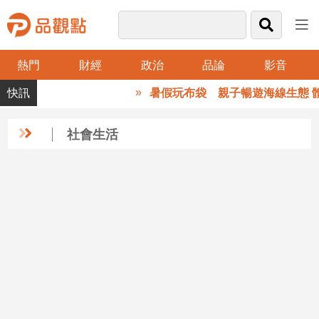
熱門
財經
政治
品論
影音
品
暑假玩布袋 親子暢遊海線生態 
觀
點
財
社會生活
經
台
灣
財
經
新
聞
產
經/
股