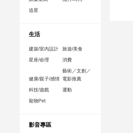
民
調
追星
國
會
焦
生活
點
建築/室內設計
旅遊/美食
觀
星座/命理
消費
點
藝術／文創／
健康/親子/感情
電影推薦
兩
岸/
科技/遊戲
運動
國
際
寵物Pet
社
會/
地
影音專區
方