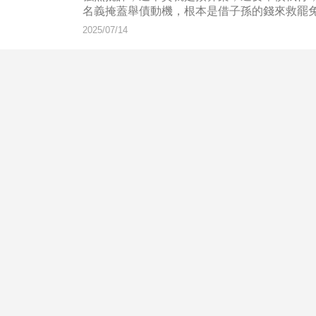
名義掩蓋舉債動機，根本是借子孫的錢來救罷
2025/07/14