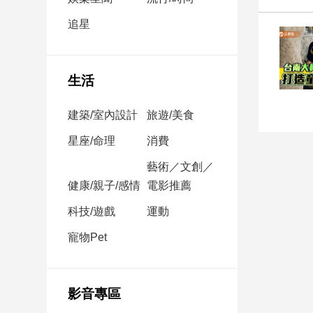
民
調
追星
國
會
焦
生活
點
建築/室內設計
旅遊/美食
觀
星座/命理
消費
點
藝術／文創／
健康/親子/感情
電影推薦
兩
岸/
科技/遊戲
運動
國
際
寵物Pet
社
會/
地
影音專區
方