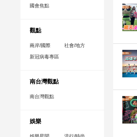
市
國會焦點
房
地
產
觀點
兩岸/國際
社會/地方
品
觀
新冠病毒專區
點
政
治
南台灣觀點
政
南台灣觀點
治
焦
點
娛樂
品
觀
點
娛樂星聞
流行/時尚