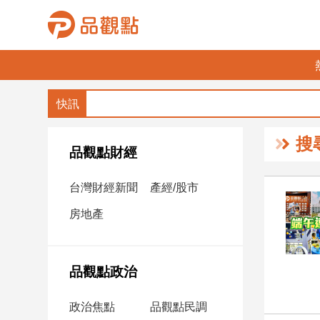
品
觀
點
財
搜
經
品觀點財經
台
台灣財經新聞
產經/股市
灣
財
房地產
經
新
聞
品觀點政治
產
經/
政治焦點
品觀點民調
股