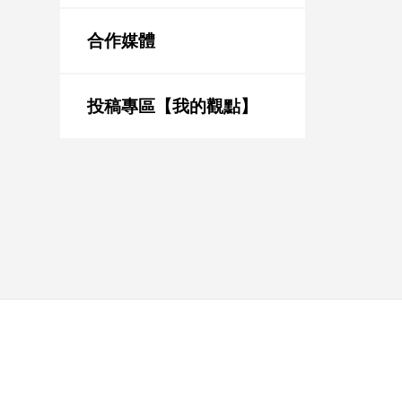
新
冠
合作媒體
病
毒
專
區
投稿專區【我的觀點】
南
台
灣
觀
點
南
台
灣
觀
點