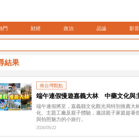
熱門
財經
政治
品論
影
尋結果
南台灣觀點
端午連假慢遊嘉義大林 中藥文化與
端午連假將至，嘉義縣文化觀光局特別推薦大
化、主題工廠及親子體驗，邀請親子家庭趁著
與拍照魅力的小旅行。
2026/05/22