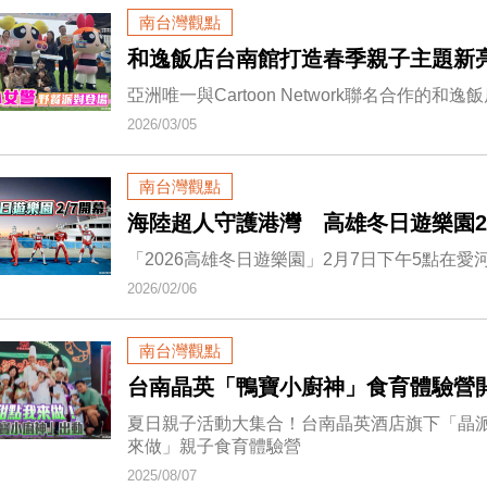
南台灣觀點
和逸飯店台南館打造春季親子主題新
亞洲唯一與Cartoon Network聯名合作的和
2026/03/05
南台灣觀點
海陸超人守護港灣 高雄冬日遊樂園2
「2026高雄冬日遊樂園」2月7日下午5點在
2026/02/06
南台灣觀點
台南晶英「鴨寶小廚神」食育體驗營
夏日親子活動大集合！台南晶英酒店旗下「晶派
來做」親子食育體驗營
2025/08/07