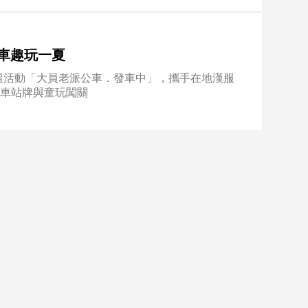
車趣玩一夏
題活動「大員老派公車．發車中」，攜手在地漢服
、公車站牌與童玩闖關