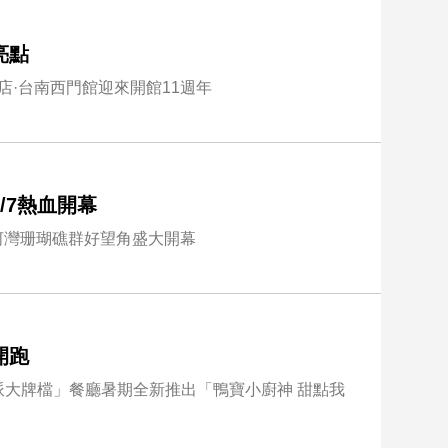
亮點
逸飯店·台南西門館迎來開館11週年
/7熱血開幕
愛河灣珊瑚礁群好望角盛大開幕
開跑
大牌檔」餐廳暑期全新推出「鴨寶小廚神 甜點我