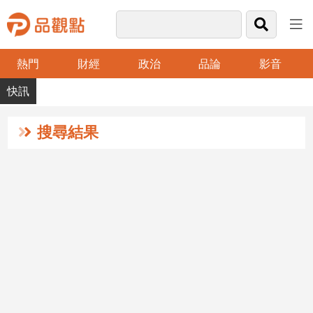
熱門
財經
政治
品論
影音
品
觀
點
財
搜尋結果
經
台
灣
財
經
新
聞
產
經/
股