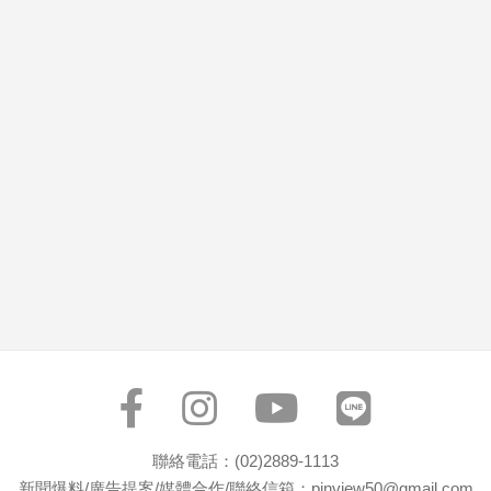
市
房
地
產
品
觀
點
政
治
政
治
焦
點
品
觀
聯絡電話：(02)2889-1113
點
新聞爆料/廣告提案/媒體合作/聯絡信箱：pinview50@gmail.com