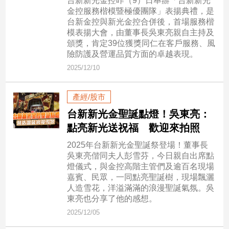
台新新光金控昨（9）日舉辦「台新新光
金控服務楷模暨極優團隊」表揚典禮，是
建
台新金控與新光金控合併後，首場服務楷
築/
模表揚大會，由董事長吳東亮親自主持及
室
頒獎，肯定39位獲獎同仁在客戶服務、風
內
險防護及營運品質方面的卓越表現。
設
計
2025/12/10
旅
遊/
產經/股市
美
台新新光金聖誕點燈！吳東亮：
食
點亮新光送祝福 歡迎來拍照
星
座/
2025年台新新光金聖誕祭登場！董事長
命
吳東亮偕同夫人彭雪芬，今日親自出席點
理
燈儀式，與金控高階主管們及逾百名現場
嘉賓、民眾，一同點亮聖誕樹，現場飄灑
消
人造雪花，洋溢滿滿的浪漫聖誕氣氛。吳
費
東亮也分享了他的感想。
健
2025/12/05
康/
親