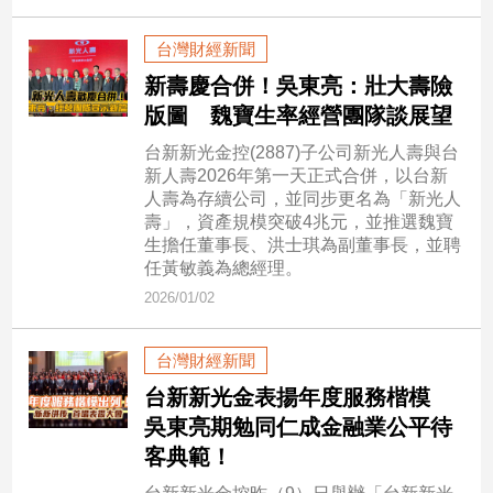
台灣財經新聞
娛
樂
新壽慶合併！吳東亮：壯大壽險
版圖 魏寶生率經營團隊談展望
娛
台新新光金控(2887)子公司新光人壽與台
樂
新人壽2026年第一天正式合併，以台新
星
人壽為存續公司，並同步更名為「新光人
聞
壽」，資產規模突破4兆元，並推選魏寶
流
生擔任董事長、洪士琪為副董事長，並聘
行/
任黃敏義為總經理。
時
2026/01/02
尚
追
台灣財經新聞
星
台新新光金表揚年度服務楷模
吳東亮期勉同仁成金融業公平待
生
客典範！
活