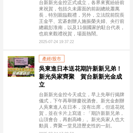
台新新光金控正式成立，各界來賓紛紛前
來祝賀，包括久未露面的前副總統蕭萬
長，特別親臨觀禮，另外，立法院前院長
王金平、宏碁創辦人施振榮夫婦、央行前
總裁彭淮南，以及11個國家的駐台代表，
也前來觀禮祝賀，場面熱鬧。
2025-07-24 19:37:22
產經/股市
吳東進日本送花期許新新兄弟！
新光吳家齊聚 賀台新新光金成
立
台新新光金控今天成立，早上先舉行揭牌
儀式，下午再舉辦慶祝酒會。新光金創辦
人吳東進人在日本，沒有出席，但送花祝
賀，並在卡片上寫道：「期許新新兄弟，
山頂會合，再創高峰」。新光吳家人也大
動員，齊聚一堂見證歷史性的一刻。