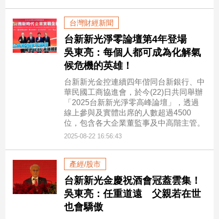
專
區
台灣財經新聞
【我
台新新光淨零論壇第4年登場
的
吳東亮：每個人都可成為化解氣
觀
候危機的英雄！
點】
台新新光金控連續四年偕同台新銀行、中
華民國工商協進會，於今(22)日共同舉辦
「2025台新新光淨零高峰論壇」，透過
線上參與及實體出席的人數超過4500
位，包含各大企業董監事及中高階主管。
2025-08-22 16:56:43
產經/股市
台新新光金慶祝酒會冠蓋雲集！
吳東亮：任重道遠 父親若在世
也會驕傲