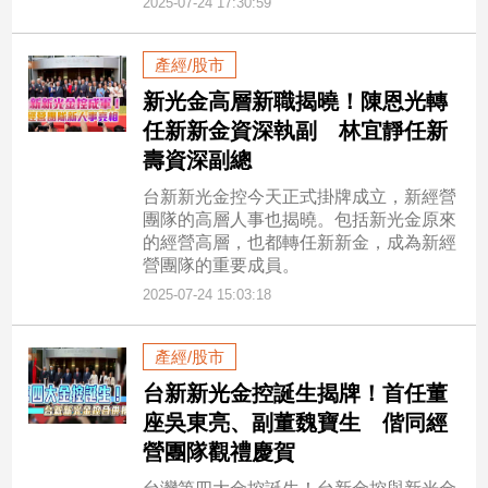
2025-07-24 17:30:59
產經/股市
新光金高層新職揭曉！陳恩光轉
任新新金資深執副 林宜靜任新
壽資深副總
台新新光金控今天正式掛牌成立，新經營
團隊的高層人事也揭曉。包括新光金原來
的經營高層，也都轉任新新金，成為新經
營團隊的重要成員。
2025-07-24 15:03:18
產經/股市
台新新光金控誕生揭牌！首任董
座吳東亮、副董魏寶生 偕同經
營團隊觀禮慶賀