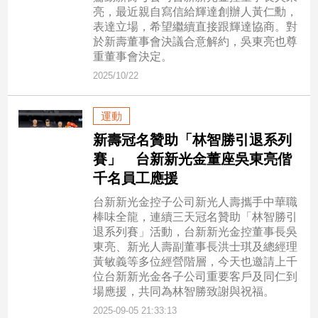
寵
亮，最近親自寫信給輝達創辦人黃仁勳，
物
表達立場，希望繼續直接跟輝達協商。對
Pet
於新壽董事會決議合意解約，吳東亮也尊
重董事會決定。
2025/10/22
影
音
運動
專
新壽冠名贊助「林智勝引退系列
區
賽」 台新新光金董座吳東亮偕
千名員工應援
合
台新新光金控子公司新光人壽攜手中華職
作
棒味全龍，連續三天冠名贊助「林智勝引
媒
退系列賽」活動，台新新光金控董事長吳
體
東亮、新光人壽副董事長洪士琪及總經理
黃敏義等多位經營階層，今天也邀請上千
位台新新光金各子公司重要客戶及同仁到
場應援，共同為林智勝致謝與祝福。
投
2025-09-05 21:33:13
稿