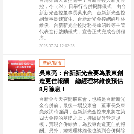
台灣第四大金控誕生！台新金控與新光金
控，今（24）日舉行合併揭牌儀式，由台
新新光金控董事長吳東亮、台新新光金控
副董事長魏寶生、台新新光金控總經理林
維俊、台新新光金控財務長賴昭吟等主管
代表進行啟動儀式，宣告正式完成合併程
序。
2025-07-24 12:02:23
產經/股市
吳東亮：台新新光金要為股東創
造更佳報酬 總經理林維俊預估
8月除息！
台新金今天召開股東會，也將是台新新光
金合併前，最後一場股東會，董事長吳東
亮致詞時強調，台新新光金控未來將在第
四大金控的基礎之上，持續提升營運規
模，實現合併綜效，為股東創造更佳的報
酬。另外，總經理林維俊也談到合併與除