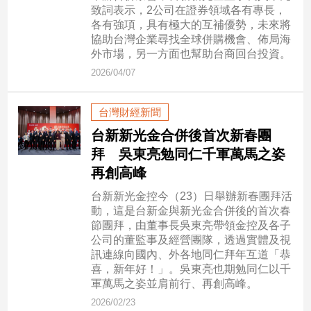
新
致詞表示，2公司在證券領域各有專長，
冠
各有強項，具有極大的互補優勢，未來將
病
協助台灣企業尋找全球併購機會、佈局海
毒
外市場，另一方面也幫助台商回台投資。
專
2026/04/07
區
台灣財經新聞
南
台新新光金合併後首次新春團
台
拜 吳東亮勉同仁千軍萬馬之姿
灣
再創高峰
觀
台新新光金控今（23）日舉辦新春團拜活
點
動，這是台新金與新光金合併後的首次春
節團拜，由董事長吳東亮帶領金控及各子
南
公司的董監事及經營團隊，透過實體及視
台
訊連線向國內、外各地同仁拜年互道「恭
灣
喜，新年好！」。吳東亮也期勉同仁以千
觀
軍萬馬之姿並肩前行、再創高峰。
點
2026/02/23