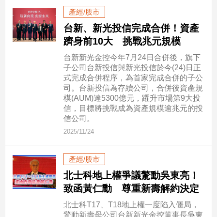
子/
產經/股市
感
台新、新光投信完成合併！資產
情
躋身前10大 挑戰兆元規模
藝
術
台新新光金控今年7月24日合併後，旗下
／
子公司台新投信與新光投信於今(24)日正
文
式完成合併程序，為首家完成合併的子公
創
司。台新投信為存續公司，合併後資產規
／
模(AUM)達5300億元，躍升市場第9大投
電
信，目標將挑戰成為資產規模逾兆元的投
影
信公司。
推
2025/11/24
薦
科
產經/股市
技/
遊
北士科地上權爭議驚動吳東亮！
戲
致函黃仁勳 尊重新壽解約決定
運
北士科T17、T18地上權一度陷入僵局，
動
驚動新壽母公司台新新光金控董事長吳東