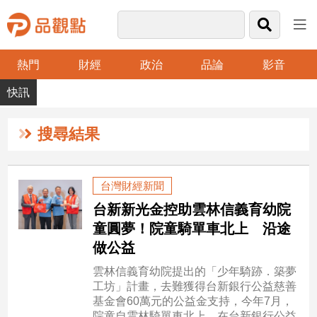
熱門
財經
政治
品論
影音
品
觀
點
財
搜尋結果
經
台
台灣財經新聞
灣
台新新光金控助雲林信義育幼院
財
經
童圓夢！院童騎單車北上 沿途
新
做公益
聞
雲林信義育幼院提出的「少年騎跡．築夢
產
工坊」計畫，去難獲得台新銀行公益慈善
經/
基金會60萬元的公益金支持，今年7月，
股
院童自雲林騎單車北上，在台新銀行公益