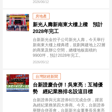
2026/06/12
民
調
國
房地產
會
新光人壽新南東大樓上樑 預計
焦
2028年完工
點
台新新光金控子公司新光人壽，今天舉行
新南東大樓上樑典禮，規劃興建地上22層
觀
的商業及辦公空間，總樓地板面積約
9900坪，預計2028年完工。
點
2026/05/12
兩
岸/
台灣財經新聞
國
際
台新證慶合併！吳東亮：互補優
勢 經紀業務排名設這目標
社
會/
台新證券與元富證券6日完成合併，躍居
地
為經紀業務第四大券商。今天，台新證券
方
舉辦合併茶會，台新新光金董事長吳東亮