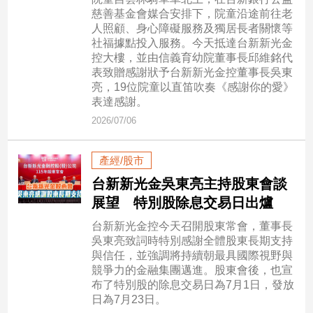
市
慈善基金會媒合安排下，院童沿途前往老
房
人照顧、身心障礙服務及獨居長者關懷等
地
社福據點投入服務。今天抵達台新新光金
產
控大樓，並由信義育幼院董事長邱維銘代
表致贈感謝狀予台新新光金控董事長吳東
亮，19位院童以直笛吹奏《感謝你的愛》
表達感謝。
品
2026/07/06
觀
點
產經/股市
政
治
台新新光金吳東亮主持股東會談
展望 特別股除息交易日出爐
政
治
台新新光金控今天召開股東常會，董事長
焦
吳東亮致詞時特別感謝全體股東長期支持
點
與信任，並強調將持續朝最具國際視野與
競爭力的金融集團邁進。股東會後，也宣
品
布了特別股的除息交易日為7月1日，發放
觀
日為7月23日。
點