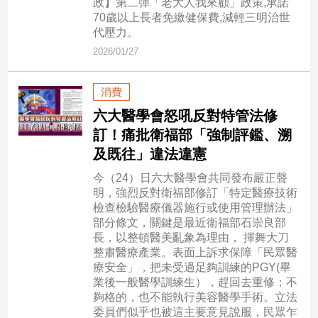
政】第二彈「老大人我來顧」政策,承諾
民
70歲以上長者免繳健保費,減輕三明治世
調
代壓力。
國
2026/01/27
會
焦
點
消費
六大醫學會怒吼反對特管法修
訂！痛批衛福部「強制評鑑、溯
觀
及既往」違法違憲
點
今（24）日六大醫學會共同發布嚴正聲
兩
明，強烈反對衛福部修訂「特定醫療技術
岸/
檢查檢驗醫療儀器施行或使用管理辦法」
國
部分條文，關鍵是最近衞福部石崇良部
際
長，以整頓醫美亂象為理由， 揮舞大刀
整肅醫療產業。表面上訴求保障「民眾醫
社
療安全」，把未受過足夠訓練的PGY(畢
會/
業後一般醫學訓練生），趕回去重修；不
地
夠格的，也不能執行美容醫學手術。立法
方
委員們似乎也被這主要意見說服，民眾乍