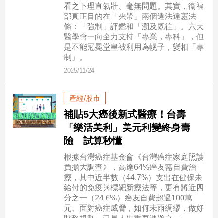
新
看之下理直氣壯、毫無問題。其實，衞福
冠
部真正目的在「夾帶」兩個違法違憲法
病
條：「強制」評鑑和「溯及既往」。六大
毒
醫學會一向全力支持「專業，專科」，但
專
是不能冠冕堂皇被利用為幌子，變相「專
區
制」。
2025/11/24
南
產經/股市
台
補貼5大癌後新式醫療！台壽
灣
「樂活美利」美元利變終身壽
觀
險 試算秒懂
點
根據台灣癌症基金會《台灣癌症家庭照護
南
負擔大調查》，高達64%癌友需自費治
台
療，其中近半數（44.7%）支出在健保未
灣
給付的免疫與標靶新療法等，更有將近四
觀
分之一（24.6%）癌友自費超過100萬
點
元。面對癌症威脅，如何未雨綢繆，做好