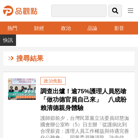
熱門
財經
政治
品論
影音
品
觀
點
財
搜尋結果
經
台
政治焦點
灣
調查出爐！逾75%護理人員怒嗆
財
經
「做功德官員自己來」 八成盼
新
賴清德親身體驗
聞
護師節前夕，台灣民眾黨立法委員邱慧洳
產
國會辦公室昨（5）日主辦「從護病比到
經/
合理薪資：護理人員工作權益與待遇完善
股
化公聽會」，同黨委員陳清龍、許忠信、