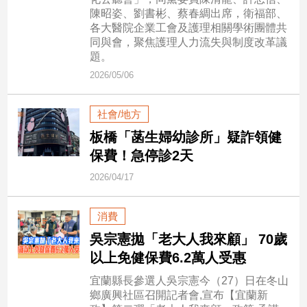
市
陳昭姿、劉書彬、蔡春綢出席，衛福部、
房
各大醫院企業工會及護理相關學術團體共
地
同與會，聚焦護理人力流失與制度改革議
產
題。
2026/05/06
品
社會/地方
觀
板橋「菡生婦幼診所」疑詐領健
點
保費！急停診2天
政
治
2026/04/17
政
消費
治
焦
吳宗憲拋「老大人我來顧」 70歲
點
以上免健保費6.2萬人受惠
品
宜蘭縣長參選人吳宗憲今（27）日在冬山
觀
鄉廣興社區召開記者會,宣布【宜蘭新
點