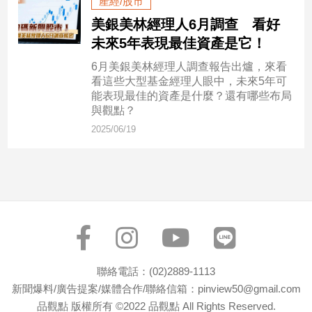
產經/股市
民
調
美銀美林經理人6月調查 看好
未來5年表現最佳資產是它！
國
會
6月美銀美林經理人調查報告出爐，來看
焦
看這些大型基金經理人眼中，未來5年可
點
能表現最佳的資產是什麼？還有哪些布局
與觀點？
2025/06/19
觀
點
兩
岸/
國
際
社
會/
聯絡電話：(02)2889-1113
地
新聞爆料/廣告提案/媒體合作/聯絡信箱：pinview50@gmail.com
方
品觀點 版權所有 ©2022 品觀點 All Rights Reserved.