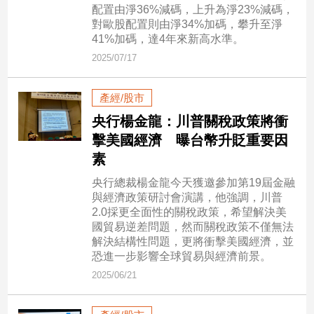
市
配置由淨36%減碼，上升為淨23%減碼，
對歐股配置則由淨34%加碼，攀升至淨
房
41%加碼，達4年來新高水準。
地
產
2025/07/17
產經/股市
品
央行楊金龍：川普關稅政策將衝
觀
擊美國經濟 曝台幣升貶重要因
點
素
政
治
央行總裁楊金龍今天獲邀參加第19屆金融
與經濟政策研討會演講，他強調，川普
政
2.0採更全面性的關稅政策，希望解決美
治
國貿易逆差問題，然而關稅政策不僅無法
焦
解決結構性問題，更將衝擊美國經濟，並
點
恐進一步影響全球貿易與經濟前景。
2025/06/21
品
觀
點