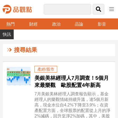
熱門
財經
政治
品論
影音
品
觀
點
財
搜尋結果
經
台
產經/股市
灣
美銀美林經理人7月調查！5個月
財
經
來最樂觀 歐股配置4年新高
新
7月美銀美林經理人調查報告顯示，基金
聞
經理人的樂觀情緒持續升溫，達5個月新
產
高，現金水位自4.2%下降至3.9%；在資
經/
產配置方面，全球股票的配置從上月的淨
股
2%減碼，回升至淨2%加碼，其中，美股