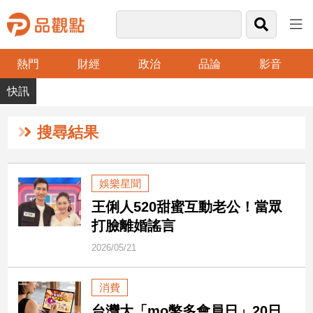
熱門
財經
政治
品論
影音
品
觀
點
財
搜尋結果
經
台
娛樂星聞
灣
王俐人520甜蜜互動老公！當眾
財
經
打臉離婚謠言
新
2026/05/21
聞
產
消費
經/
股
台灣大「mo幣多會員日」20日