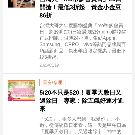
市
開搶！最低3折起 黃金小金豆
房
86折
地
產
台灣大哥大年度購物盛典「mo幣多會員
日」將於明(20)日凌晨0點於momo購物網
正式開跑，限時24小時，集結Apple、
Samsung、OPPO、vivo等熱門品牌與百
品
項話題商品，祭出年度限定優惠，最低下
觀
殺3折起。
點
2026/05/19
政
治
星座/命理
政
5/20不只是520！夏季天敕日又
治
遇除日 專家：除五氣好運才進
焦
來
點
「520」，很多人想到「我愛你」。不
品
過，從傳統擇日來看，這一天是甲午日為
觀
「夏季天敕日」，又遇建除十二神中的
點