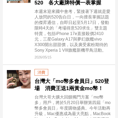
520 各大廠牌特價一表掌握
新
冠
本週末迎來國中會考，緊接著下週就是愛
病
人放閃的520告白日，一向擅長掌握話題
毒
的傑昇通信，自即日起至5月17日，發動
專
限時4天的「考場得意520求生」雙主題
區
特賣，包括iPhone 17e直接殺價2410
元，三星Galaxy A17與夢幻旗艦vivo
X300開出甜甜價，以及廣受索粉期待的
南
Sony Xperia 1 VIII旗艦新機早鳥活動。
台
2026/05/15
灣
觀
消費
點
台灣大「mo幣多會員日」520登
場 消費王送1兩黃金mo幣！
南
台
台灣大哥大擴大回饋獨門方案「mo幣
灣
多」用戶，將於5月20日舉辦第四屆「mo
觀
幣多會員日」年度購物盛典。今年活動再
點
升級，Mac優惠成為最大亮點，MacBook