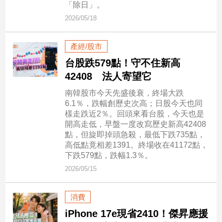
「除日」。
民
調
2026/05/18
國
會
產經/股市
焦
台股跌579點！守不住新高
點
42408 法人寄望它
南韓股市今天先盛後衰，終場大跌
觀
6.1％，跌幅創歷史次高；日股今天也同
點
樣走跌近2％。回頭來看台股，今天也是
開高走低，早盤一度改寫歷史新高42408
兩
點，但旋即掉頭急殺，最低下跌735點，
岸/
高低點竟相差1391。終場收在41172點，
國
下跌579點，跌幅1.3％。
際
2026/05/15
社
會/
消費
地
方
iPhone 17e現省2410！傑昇應援