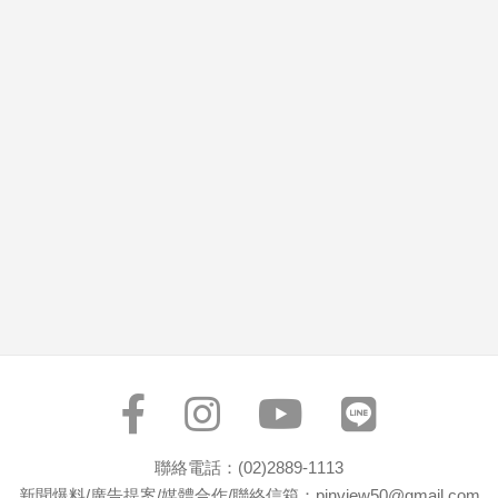
市
房
地
產
品
觀
點
政
治
政
治
焦
點
品
觀
聯絡電話：(02)2889-1113
點
新聞爆料/廣告提案/媒體合作/聯絡信箱：pinview50@gmail.com