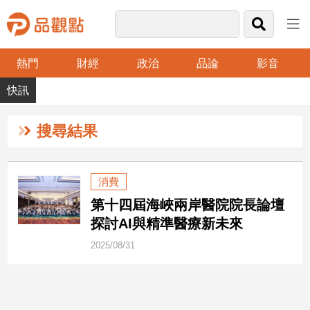
熱門
財經
政治
品論
影音
品
觀
點
財
搜尋結果
經
台
消費
灣
第十四屆海峽兩岸醫院院長論壇
財
經
探討AI與精準醫療新未來
新
2025/08/31
聞
產
經/
股