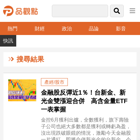
熱門
財經
政治
品論
影音
品
觀
點
財
搜尋結果
經
台
產經/股市
灣
金融股反彈近1％！台新金、新
財
經
光金雙漲迎合併 高含金量ETF
新
一表掌握
聞
金控6月獲利出爐，全數獲利，旗下壽險
產
子公司也絕大多數都是獲利或轉虧為盈，
經/
沒出現跌破眼鏡的情況，激勵今天金融股
股
一片通紅，即將合併新光金的台新金，今