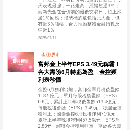
市
天表現最強，一路走高，漲幅超過3％；
房
而新光金在合併前的最後交易日，也上漲
地
逾1％回應；強勢標的還包括元大金，也
產
有近3％漲幅，合力推動整體金融指數反
彈近1％。
2025/07/11
品
觀
產經/股市
點
富邦金上半年EPS 3.49元稱霸！
政
各大壽險6月轉虧為盈 金控獲
治
利表秒懂
政
金控6月獲利出爐，富邦金單月稅後盈餘
治
118.5億元，單月每股稅後盈餘（EPS）
焦
0.6元，累計上半年稅後盈餘513.4億元，
點
每股稅後盈餘（EPS）3.49元，穩居金控
獲利王；國泰金控6月稅後淨利71億元，
品
累計上半年稅後淨利457.5億元，EPS為
觀
2.88元，蟬聯金控獲利亞軍。至於各大壽
點