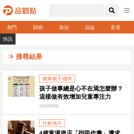
熱門
財經
政治
品論
影音
品
觀
點
財
搜尋結果
經
台
健康/親子/感情
灣
孩子做事總是心不在焉怎麼辦？
財
經
這樣做有效增加兒童專注力
新
2026/06/03
聞
產
社會/地方
經/
股
4歲童漢堡店「指甲作畫」遭求