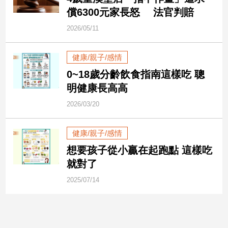
市
償6300元家長怒 法官判賠
房
2026/05/11
地
產
健康/親子/感情
0~18歲分齡飲食指南這樣吃 聰
品
明健康長高高
觀
點
2026/03/20
政
治
健康/親子/感情
想要孩子從小贏在起跑點 這樣吃
政
就對了
治
焦
2025/07/14
點
品
觀
點