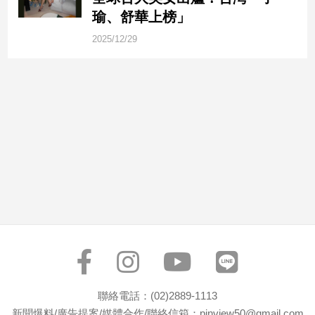
市
瑜、舒華上榜」
房
2025/12/29
地
產
品
觀
點
政
治
政
治
焦
點
品
觀
聯絡電話：(02)2889-1113
點
新聞爆料/廣告提案/媒體合作/聯絡信箱：pinview50@gmail.com