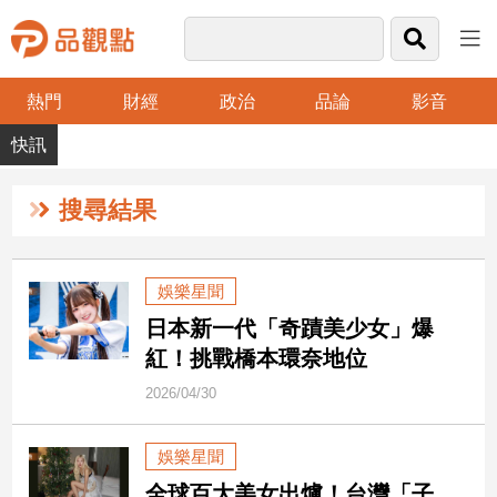
熱門
財經
政治
品論
影音
品
觀
點
財
搜尋結果
經
台
娛樂星聞
灣
日本新一代「奇蹟美少女」爆
財
經
紅！挑戰橋本環奈地位
新
2026/04/30
聞
產
娛樂星聞
經/
股
全球百大美女出爐！台灣「子