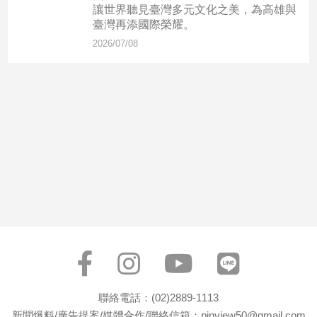
市
讓世界聽見臺灣多元文化之美，為高雄與
臺灣再添國際榮耀。
房
地
2026/07/08
產
品
觀
點
政
治
政
治
焦
點
品
觀
聯絡電話：(02)2889-1113
點
新聞爆料/廣告提案/媒體合作/聯絡信箱：pinview50@gmail.com