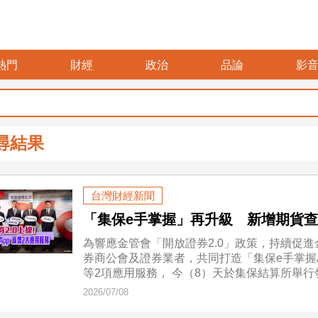
熱門
財經
政治
品論
影
尋結果
台灣財經新聞
「集保e手掌握」再升級 新增期貨
為響應金管會「開放證券2.0」政策，持續促
券商公會及證券業者，共同打造「集保e手掌握
等2項應用服務， 今（8）天於集保結算所舉行
2026/07/08