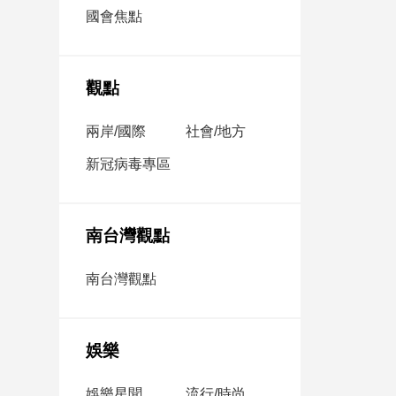
市
國會焦點
房
地
產
觀點
兩岸/國際
社會/地方
品
觀
新冠病毒專區
點
政
治
南台灣觀點
政
南台灣觀點
治
焦
點
娛樂
品
觀
點
娛樂星聞
流行/時尚