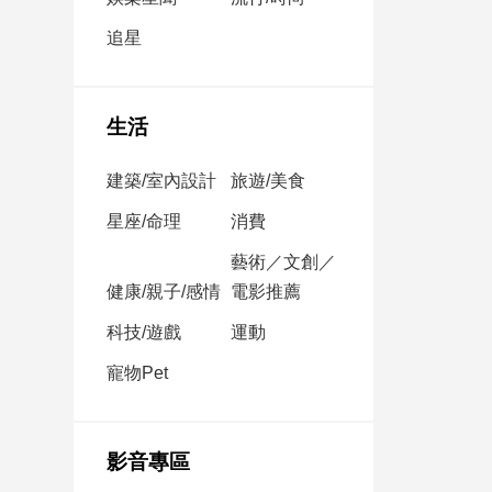
民
調
追星
國
會
焦
生活
點
建築/室內設計
旅遊/美食
觀
星座/命理
消費
點
藝術／文創／
健康/親子/感情
電影推薦
兩
岸/
科技/遊戲
運動
國
際
寵物Pet
社
會/
地
影音專區
方