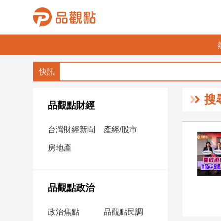
品
觀
點
財
搜
經
品觀點財經
台
台灣財經新聞
產經/股市
灣
財
房地產
經
新
聞
品觀點政治
產
經/
政治焦點
品觀點民調
股