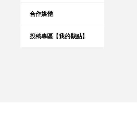
新
冠
合作媒體
病
毒
專
區
投稿專區【我的觀點】
南
台
灣
觀
點
南
台
灣
觀
點