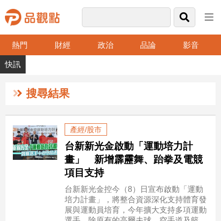
熱門
財經
政治
品論
影音
品
觀
點
財
搜尋結果
經
台
產經/股市
灣
台新新光金啟動「運動培力計
財
經
畫」 新增霹靂舞、跆拳及電競
新
項目支持
聞
台新新光金控今（8）日宣布啟動「運動
產
培力計畫」，將整合資源深化支持體育發
經/
展與運動員培育，今年擴大支持多項運動
股
選手，除原有的高爾夫球、空手道及籃