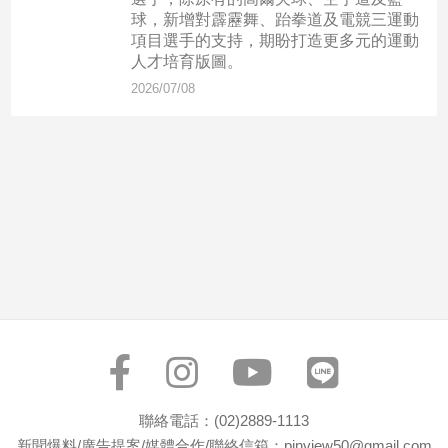
市
球，新增對霹靂舞、跆拳道及電競三運動
房
項目選手的支持，期盼打造更多元的運動
地
人才培育版圖。
產
2026/07/08
品
觀
點
政
治
政
治
焦
點
品
觀
聯絡電話：(02)2889-1113
點
新聞爆料/廣告提案/媒體合作/聯絡信箱：pinview50@gmail.com