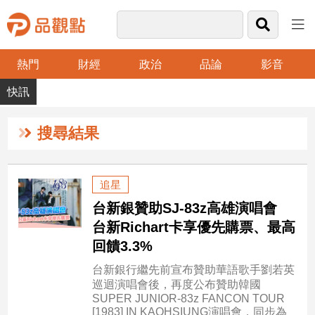
熱門
財經
政治
品論
影音
品
觀
點
財
搜尋結果
經
台
追星
灣
台新銀贊助SJ-83z高雄演唱會
財
經
台新Richart卡享優先購票、最高
新
回饋3.3%
聞
台新銀行繼先前宣布贊助華語歌手劉若英
產
巡迴演唱會後，再度公布贊助韓國
經/
SUPER JUNIOR-83z FANCON TOUR
股
[1983] IN KAOHSIUNG演唱會，同步為