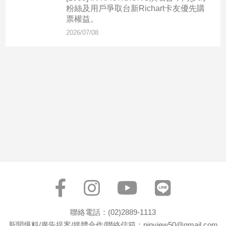
市
粉絲及用戶爭取台新Richart卡友優先購
房
票權益。
地
2026/07/08
產
品
觀
點
政
治
政
治
焦
點
品
觀
聯絡電話：(02)2889-1113
點
新聞爆料/廣告提案/媒體合作/聯絡信箱：pinview50@gmail.com