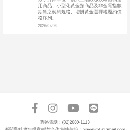
市
用商品、小型化黃金類商品及非金電指數
房
期貨之契約規格、增掛黃金選擇權履約價
地
格序列。
產
2026/07/06
品
觀
點
政
治
政
治
焦
點
品
觀
聯絡電話：(02)2889-1113
點
新聞爆料/廣告提案/媒體合作/聯絡信箱：pinview50@gmail.com