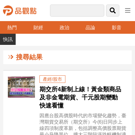
熱門
財經
政治
品論
影音
品
觀
點
財
搜尋結果
經
台
產經/股市
灣
期交所4新制上線！黃金類商品
財
經
及非金電期貨、千元股期變動
新
快速看懂
聞
因應台股高價股時代的市場變化趨勢，臺
產
灣期貨交易所（期交所）今(6)日同步上
經/
線四項制度革新，包括調整高價股票期貨
股
最小升降單位、擴大三階段漲跌幅機制適